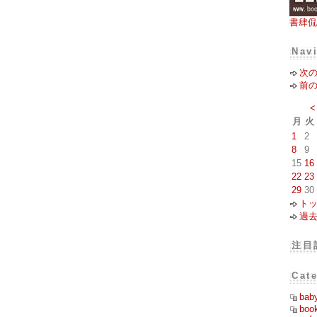
書肆侃
Nav
次
前
<
月
火
1
2
8
9
15
16
22
23
29
30
ト
過
注目
Cat
bab
boo