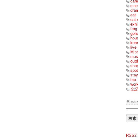
cafe
cin
dra
eat
eat 
exhi
frog
goh
hou
kor
live
Mis
mus
outd
sho
spot
stay
trip
wor
全
Sea
RSS2.