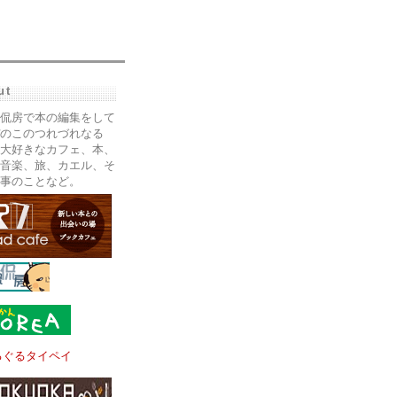
ut
侃房で本の編集をして
のこのつれづれなる
大好きなカフェ、本、
音楽、旅、カエル、そ
事のことなど。