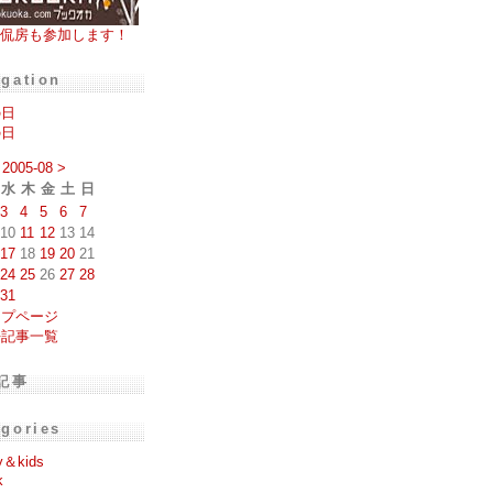
侃房も参加します！
igation
の日
の日
2005-08
>
水
木
金
土
日
3
4
5
6
7
10
11
12
13
14
17
18
19
20
21
24
25
26
27
28
31
ップページ
去記事一覧
記事
egories
y＆kids
k