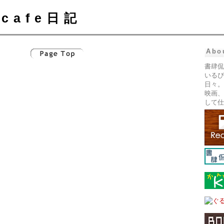
cafe日記
Abo
書肆侃
いるぴ
日々。
映画、
して仕