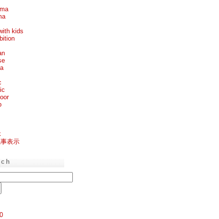
ema
ma
with kids
bition
an
se
ea
c
ic
oor
p
k
記事表示
rch
0