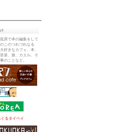
ut
侃房で本の編集をして
のこのつれづれなる
大好きなカフェ、本、
音楽、旅、カエル、そ
事のことなど。