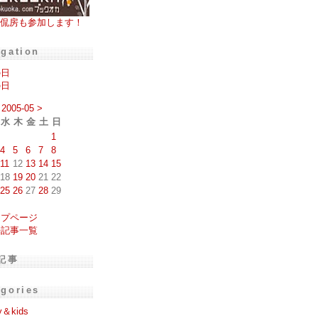
侃房も参加します！
igation
の日
の日
2005-05
>
水
木
金
土
日
1
4
5
6
7
8
11
12
13
14
15
18
19
20
21
22
25
26
27
28
29
ップページ
去記事一覧
記事
egories
y＆kids