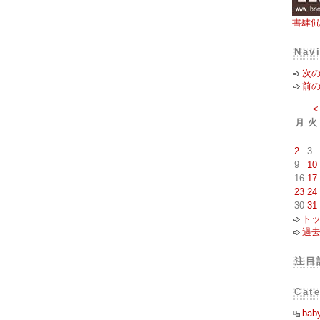
書肆侃
Nav
次
前
<
月
火
2
3
9
10
16
17
23
24
30
31
ト
過
注目
Cat
bab