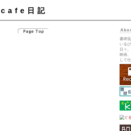
cafe日記
Abo
書肆侃
いるぴ
日々。
映画、
して仕