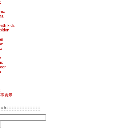
k
ema
ma
with kids
bition
an
se
ea
c
ic
oor
p
k
記事表示
rch