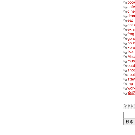
boo
cafe
cin
dra
eat
eat 
exhi
frog
goh
hou
kor
live
Mis
mus
outd
sho
spot
stay
trip
wor
全
Sea