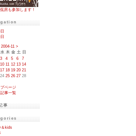
侃房も参加します！
igation
の日
の日
2004-11
>
水
木
金
土
日
3
4
5
6
7
10
11
12
13
14
17
18
19
20
21
24
25
26
27
28
ップページ
去記事一覧
記事
egories
y＆kids
k