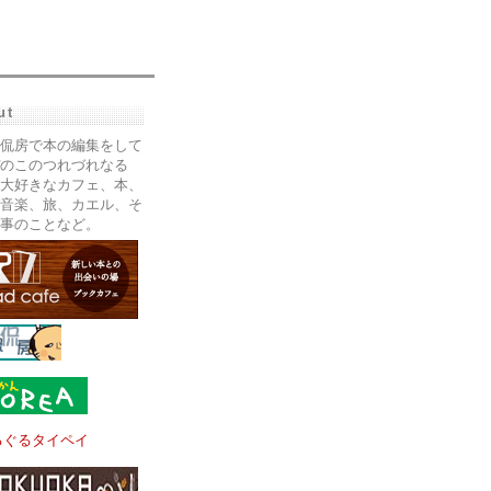
ut
侃房で本の編集をして
のこのつれづれなる
大好きなカフェ、本、
音楽、旅、カエル、そ
事のことなど。