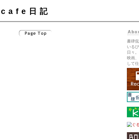
cafe日記
Abo
書肆侃
いるぴ
日々。
映画、
して仕