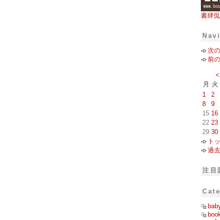
書肆侃
Nav
次
前
<
月
火
1
2
8
9
15
16
22
23
29
30
ト
過
注目
Cat
bab
boo