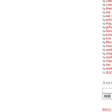
cafe
cin
dra
eat
eat 
exhi
frog
goh
hou
kor
live
Mis
mus
outd
sho
spot
stay
trip
wor
全
Sea
RSS2.