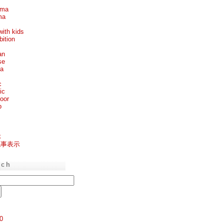
ema
ma
with kids
bition
an
se
ea
c
ic
oor
p
k
記事表示
rch
0