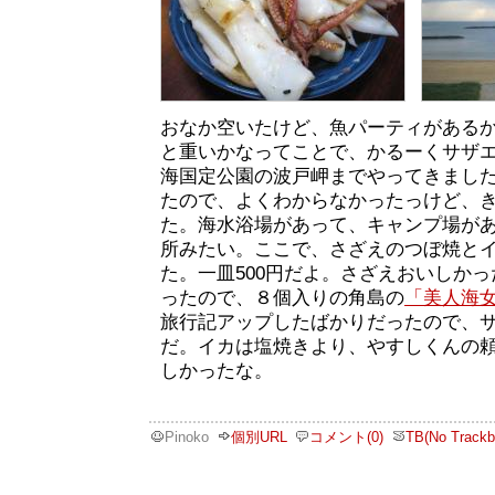
おなか空いたけど、魚パーティがある
と重いかなってことで、かるーくサザ
海国定公園の波戸岬までやってきまし
たので、よくわからなかったっけど、
た。海水浴場があって、キャンプ場が
所みたい。ここで、さざえのつぼ焼と
た。一皿500円だよ。さざえおいしか
ったので、８個入りの角島の
「美人海
旅行記アップしたばかりだったので、
だ。イカは塩焼きより、やすしくんの
しかったな。
Pinoko
個別URL
コメント(0)
TB(No Trackb