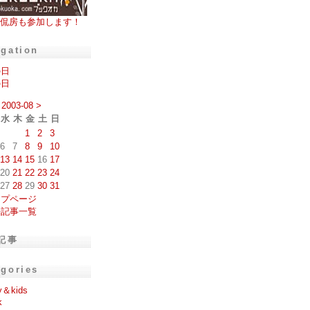
侃房も参加します！
igation
の日
の日
2003-08
>
水
木
金
土
日
1
2
3
6
7
8
9
10
13
14
15
16
17
20
21
22
23
24
27
28
29
30
31
ップページ
去記事一覧
記事
egories
y＆kids
k