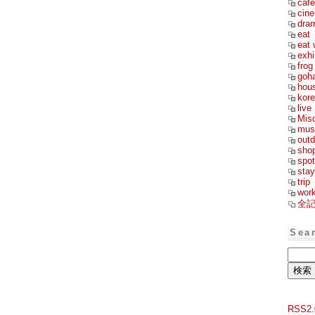
cafe
cin
dra
eat
eat 
exhi
frog
goh
hou
kor
live
Mis
mus
outd
sho
spot
stay
trip
wor
全
Sea
RSS2.