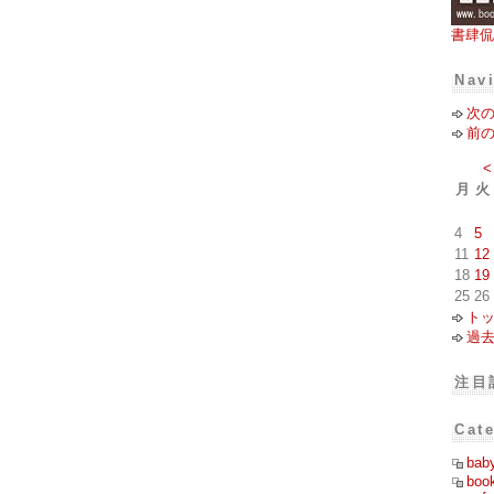
書肆侃
Nav
次
前
<
月
火
4
5
11
12
18
19
25
26
ト
過
注目
Cat
bab
boo