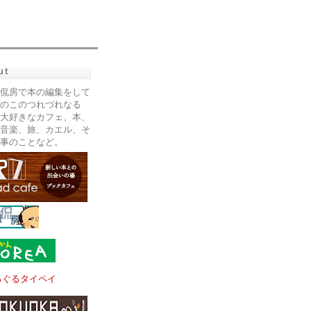
ut
侃房で本の編集をして
のこのつれづれなる
大好きなカフェ、本、
音楽、旅、カエル、そ
事のことなど。