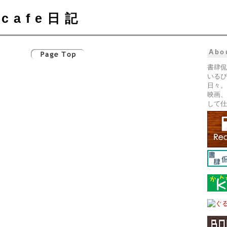
cafe日記
Abo
書肆侃
いるぴ
日々。
映画、
して仕