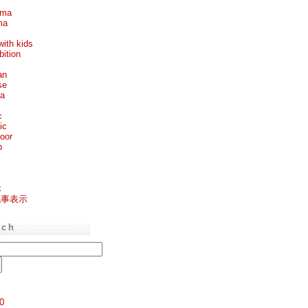
ema
ma
with kids
bition
an
se
ea
c
ic
oor
p
k
記事表示
rch
0