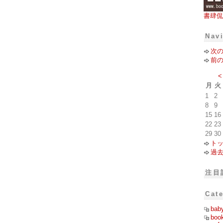
書肆侃
Nav
次
前
<
月
火
1
2
8
9
15
16
22
23
29
30
ト
過
注目
Cat
bab
boo