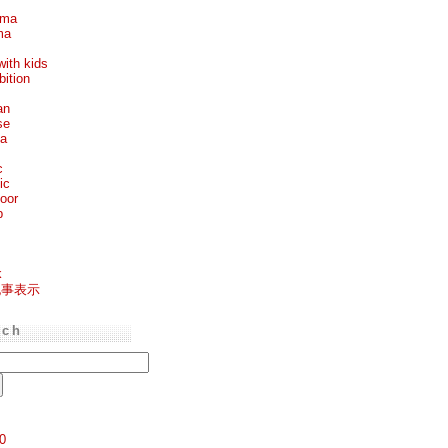
ema
ma
with kids
bition
an
se
ea
c
ic
oor
p
k
記事表示
rch
0