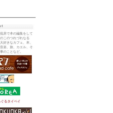
ut
侃房で本の編集をして
のこのつれづれなる
大好きなカフェ、本、
音楽、旅、カエル、そ
事のことなど。