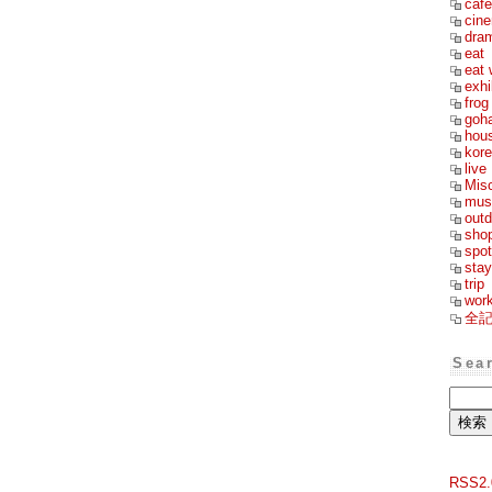
cafe
cin
dra
eat
eat 
exhi
frog
goh
hou
kor
live
Mis
mus
outd
sho
spot
stay
trip
wor
全
Sea
RSS2.