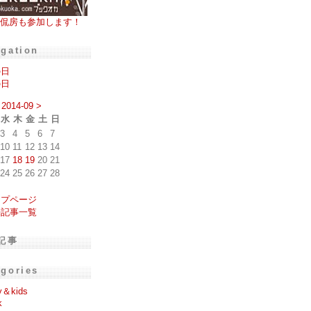
侃房も参加します！
igation
の日
の日
2014-09
>
水
木
金
土
日
3
4
5
6
7
10
11
12
13
14
17
18
19
20
21
24
25
26
27
28
ップページ
去記事一覧
記事
egories
y＆kids
k