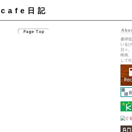
cafe日記
Abo
書肆侃
いるぴ
日々。
映画、
して仕