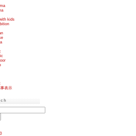
ema
ma
with kids
bition
an
se
ea
c
ic
oor
p
k
記事表示
rch
0