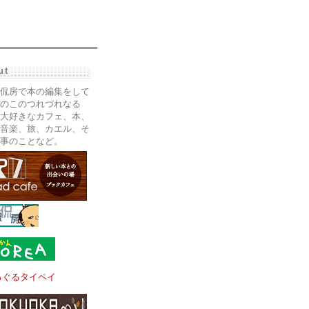
ut
侃房で本の編集をして
のこのつれづれなる
大好きなカフェ、本、
音楽、旅、カエル、そ
事のことなど。