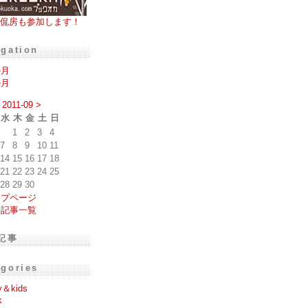
侃房も参加します！
igation
の月
の月
2011-09
>
水
木
金
土
日
1
2
3
4
7
8
9
10
11
14
15
16
17
18
21
22
23
24
25
28
29
30
ップページ
去記事一覧
記事
egories
y＆kids
k