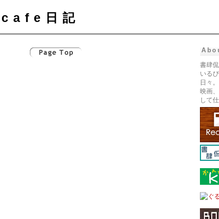
cafe日記
Abo
書肆侃
いるぴ
日々。
映画、
して仕