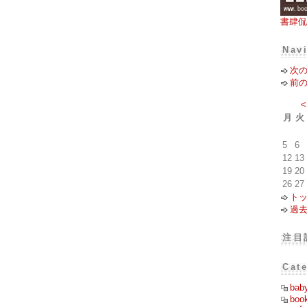
書肆侃
Nav
次
前
<
月
火
5
6
12
13
19
20
26
27
ト
過
注目
Cat
bab
boo