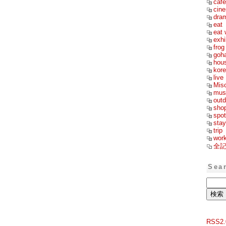
cafe
cin
dra
eat
eat 
exhi
frog
goh
hou
kor
live
Mis
mus
outd
sho
spot
stay
trip
wor
全
Sea
RSS2.