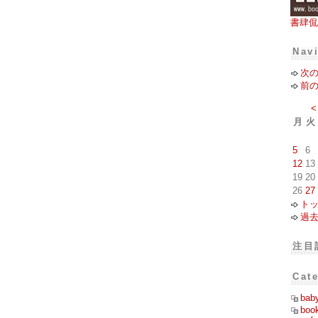
書肆侃
Nav
次
前
<
月
火
5
6
12
13
19
20
26
27
ト
過
注目
Cat
bab
boo