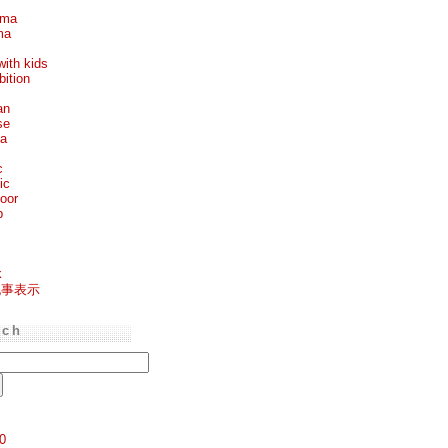
ema
ma
with kids
bition
an
se
ea
c
ic
oor
p
k
記事表示
rch
0