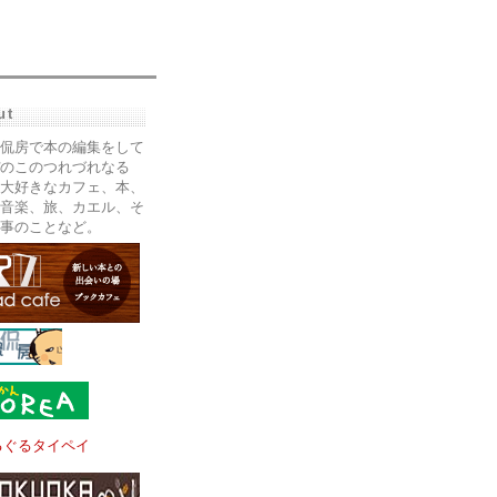
ut
侃房で本の編集をして
のこのつれづれなる
大好きなカフェ、本、
音楽、旅、カエル、そ
事のことなど。