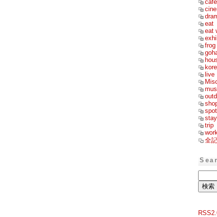
cafe
cin
dra
eat
eat 
exhi
frog
goh
hou
kor
live
Mis
mus
outd
sho
spot
stay
trip
wor
全
Sea
RSS2.