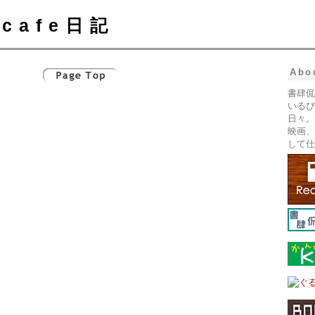
cafe日記
Abo
書肆侃
いるぴ
日々。
映画、
して仕