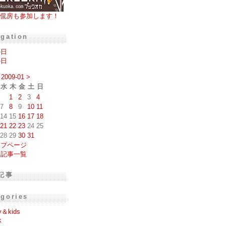
侃房も参加します！
igation
の日
の日
2009-01
>
水
木
金
土
日
1
2
3
4
7
8
9
10
11
14
15
16
17
18
21
22
23
24
25
28
29
30
31
ップページ
去記事一覧
記事
egories
y＆kids
k