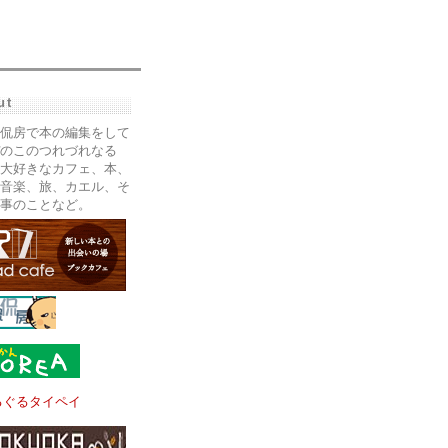
ut
侃房で本の編集をして
のこのつれづれなる
大好きなカフェ、本、
音楽、旅、カエル、そ
事のことなど。