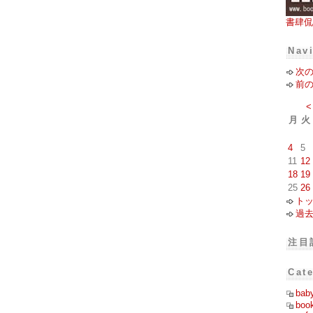
書肆侃
Nav
次
前
<
月
火
4
5
11
12
18
19
25
26
ト
過
注目
Cat
bab
boo