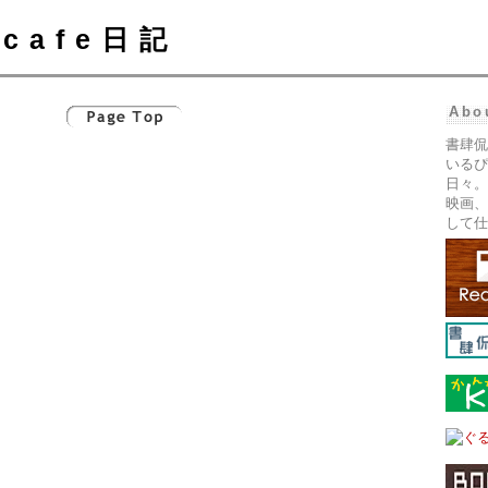
cafe日記
Abo
書肆侃
いるぴ
日々。
映画、
して仕