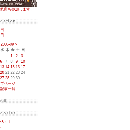
侃房も参加します！
igation
の日
の日
2006-09
>
水
木
金
土
日
1
2
3
6
7
8
9
10
13
14
15
16
17
20
21
22
23
24
27
28
29
30
ップページ
去記事一覧
記事
egories
y＆kids
k