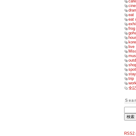
cafe
cin
dra
eat
eat 
exhi
frog
goh
hou
kor
live
Mis
mus
outd
sho
spot
stay
trip
wor
全
Sea
RSS2.