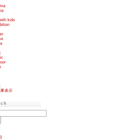
ema
ma
with kids
bition
an
se
ea
c
ic
oor
p
k
記事表示
rch
0