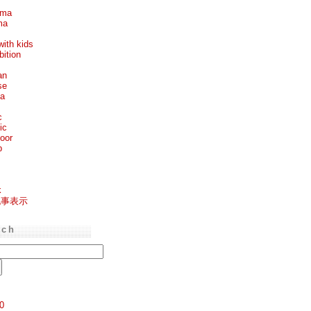
ema
ma
with kids
bition
an
se
ea
c
ic
oor
p
k
記事表示
rch
0