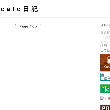
cafe日記
Abo
書肆侃
いるぴ
日々。
映画、
して仕