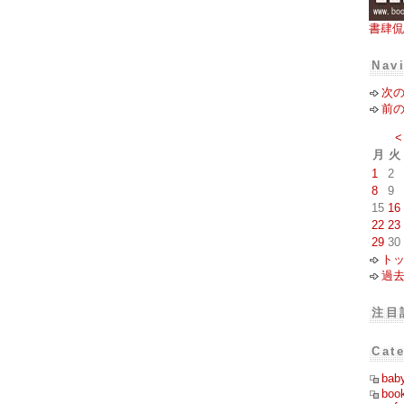
書肆侃
Nav
次
前
<
月
火
1
2
8
9
15
16
22
23
29
30
ト
過
注目
Cat
bab
boo