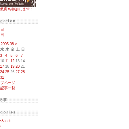
侃房も参加します！
igation
の日
の日
2005-08
>
水
木
金
土
日
3
4
5
6
7
10
11
12
13
14
17
18
19
20
21
24
25
26
27
28
31
ップページ
去記事一覧
記事
egories
y＆kids
k