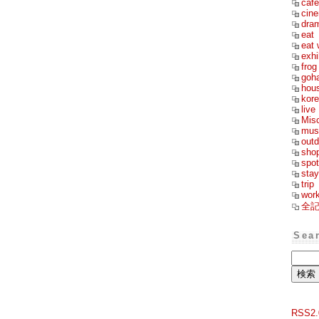
cafe
cin
dra
eat
eat 
exhi
frog
goh
hou
kor
live
Mis
mus
outd
sho
spot
stay
trip
wor
全
Sea
RSS2.