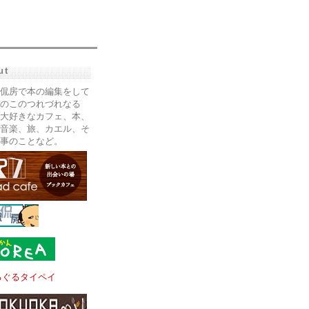
ut
侃房で本の編集をして
のこのつれづれなる
大好きなカフェ、本、
音楽、旅、カエル、そ
事のことなど。