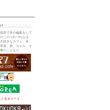
ut
侃房で本の編集をして
のこのつれづれなる
大好きなカフェ、本、
音楽、旅、カエル、そ
事のことなど。