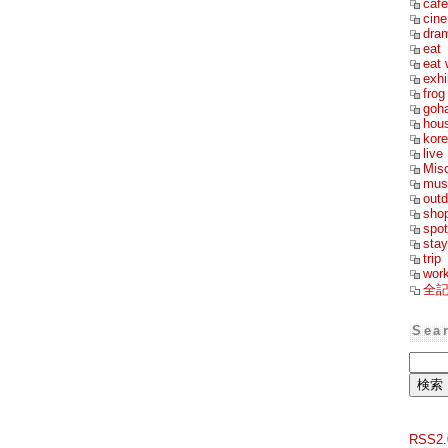
cafe
cin
dra
eat
eat 
exhi
frog
goh
hou
kor
live
Mis
mus
outd
sho
spot
stay
trip
wor
全
Sea
RSS2.