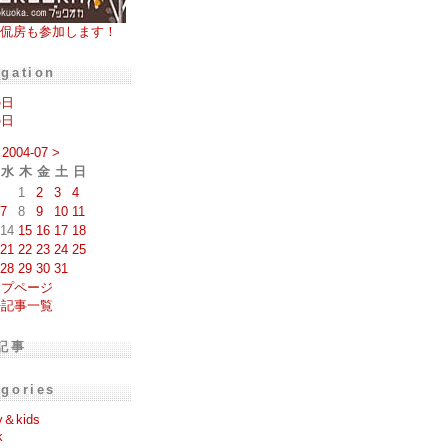
侃房も参加します！
igation
の日
の日
2004-07
>
水
木
金
土
日
1
2
3
4
7
8
9
10
11
14
15
16
17
18
21
22
23
24
25
28
29
30
31
ップページ
去記事一覧
記事
egories
y＆kids
k