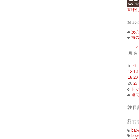
書肆侃
Nav
次
前
<
月
火
5
6
12
13
19
20
26
27
ト
過
注目
Cat
bab
boo