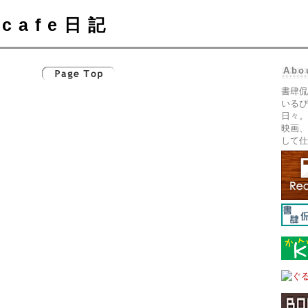
cafe日記
Abo
書肆侃
いるぴ
日々。
映画、
して仕