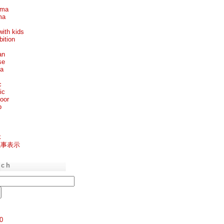
ema
ma
with kids
bition
an
se
ea
c
ic
oor
p
k
記事表示
rch
0