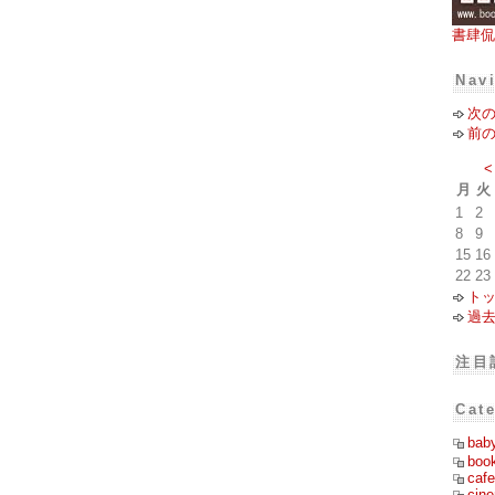
書肆侃
Nav
次
前
<
月
火
1
2
8
9
15
16
22
23
ト
過
注目
Cat
bab
boo
cafe
cin