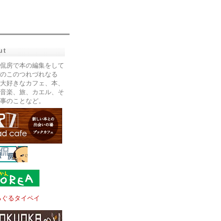
ut
侃房で本の編集をして
のこのつれづれなる
大好きなカフェ、本、
音楽、旅、カエル、そ
事のことなど。