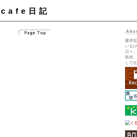
cafe日記
Abo
書肆侃
いるぴ
日々。
映画、
して仕