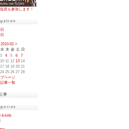
侃房も参加します！
igation
の日
の日
2010-02
>
水
木
金
土
日
3
4
5
6
7
10
11
12
13
14
17
18
19
20
21
24
25
26
27
28
ップページ
去記事一覧
記事
egories
y＆kids
k
ema