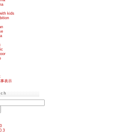
ma
with kids
bition
an
se
ea
c
ic
oor
p
k
記事表示
rch
0
0.3