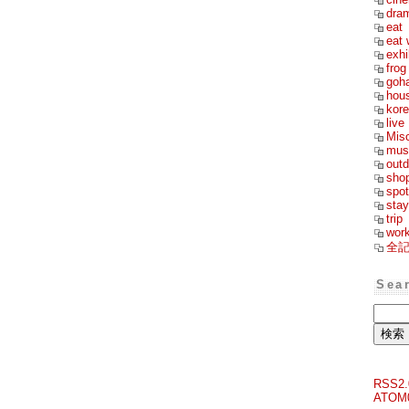
dra
eat
eat 
exhi
frog
goh
hou
kor
live
Mis
mus
outd
sho
spot
stay
trip
wor
全
Sea
RSS2.
ATOM