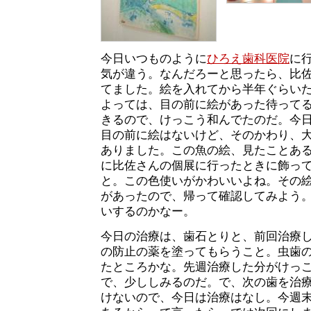
今日いつものように
ひろえ歯科医院
に
気が違う。なんだろーと思ったら、比
てました。絵を入れてから半年ぐらい
よっては、目の前に絵があった待って
きるので、けっこう和んでたのだ。今
目の前に絵はないけど、そのかわり、
ありました。この魚の絵、見たことあ
に比佐さんの個展に行ったときに飾っ
と。この色使いがかわいいよね。その
があったので、帰って確認してみよう
いするのかなー。
今日の治療は、歯石とりと、前回治療
の防止の薬を塗ってもらうこと。虫歯
たところかな。先週治療した分がけっ
で、少ししみるのだ。で、次の歯を治
けないので、今日は治療はなし。今週