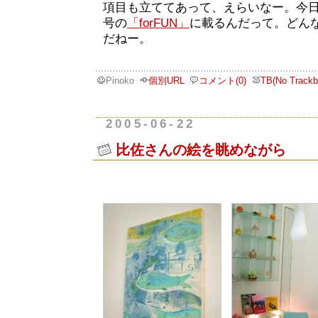
項目も立ててあって、えらいなー。今
号の
「forFUN」
に載るんだって。どん
だねー。
Pinoko
個別URL
コメント(0)
TB(No Trackb
2005-06-22
比佐さんの絵を眺めながら