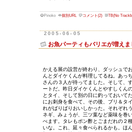
Pinoko
個別URL
コメント(2)
TB(No Trackb
2005-06-05
お魚パーティもバリエが増えま
かえる展の設営が終わり、ダッシュで
んとダイケくんが料理してるね。あっ
さんの３人が待ってました。そして、
ートだ。昨日ダイケくんとやすしくん
とタイ、そして別の日に釣っておいて
にお刺身を食べて、その後、ブリ＆タ
れがばりばりおいしかった。それぞれ
ネギ、みょうが、三ツ葉など薬味を巻
べます。タレもポン酢とごまだれの２
いな。これ、延々食べられるかも。ほ