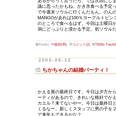
あるからって言ったら、では次回にし
議に思ったかもね、かき氷食べる予定
で今週末ソウルに行くんだもん。のんの
MANGOがあれば100％ヨーグルトピ
のところで食べるはず。今回は土曜日
洞にどっぷりと浸かる予定。初ソウル
Pinoko
個別URL
コメント(2)
TB(No Trackb
2005-06-12
ちかちゃんの結婚パーティ！
かえる展の最終日です。今日は夕方か
ーティがあるので、きれいな格好でか
カエルＴ来てないやー。今日は最終日
くるなー。新しくスタッフに男の子を
で来年もできるかな？