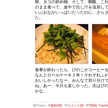
根、タコの炒め物、そして、鯛飯。こ
のまま食べて、途中で出し汁を追加し
いぶおなかいっぱいだったのに、さら
た。
食事が終わったら、ぴのこがコーヒー
なんとロールケーキ２本！それぞれふ
おいしかったなー。みんなで切り分け
ね。あー、今日も楽しかった。次はぴ
かな。
Pinoko
個別URL
コメント(0)
TB(No Trackb