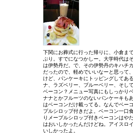
下関にお葬式に行った帰りに、小倉ま
ぶり。すでになつかしー。大学時代は
は伊勢丹だ。で、その伊勢丹のキハチ
だったので、軽めでいいなーと思って
けど、パンケーキにトッピングしてあ
ナ、ラズベリー、ブルーベリー、そし
ベーコン？メニュー写真にもしっかり
ナナとかフルーツのないパンケーキも
はベーコンだけ載ってる。なんでベー
プルシロップ付きだよ。ベーコン一口
りメープルシロップ付きベーコンはや
はおいしかったんだけどね。アイスロ
いしかったよ。