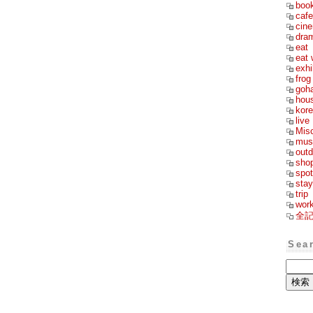
boo
cafe
cin
dra
eat
eat 
exhi
frog
goh
hou
kor
live
Mis
mus
outd
sho
spot
stay
trip
wor
全
Sea