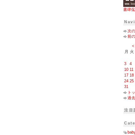
書肆侃
Nav
次
前
<
月
火
3
4
10
11
17
18
24
25
31
ト
過
注目
Cat
bab