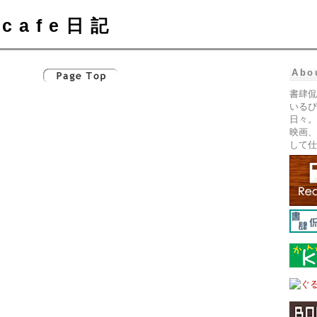
cafe日記
Abo
書肆侃
いるぴ
日々。
映画、
して仕