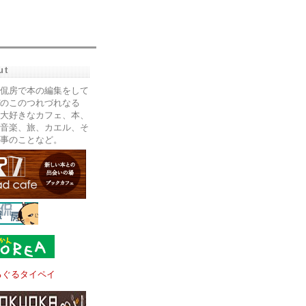
ut
侃房で本の編集をして
のこのつれづれなる
大好きなカフェ、本、
音楽、旅、カエル、そ
事のことなど。