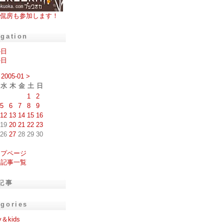
侃房も参加します！
igation
の日
の日
2005-01
>
水
木
金
土
日
1
2
5
6
7
8
9
12
13
14
15
16
19
20
21
22
23
26
27
28
29
30
ップページ
去記事一覧
記事
egories
y＆kids