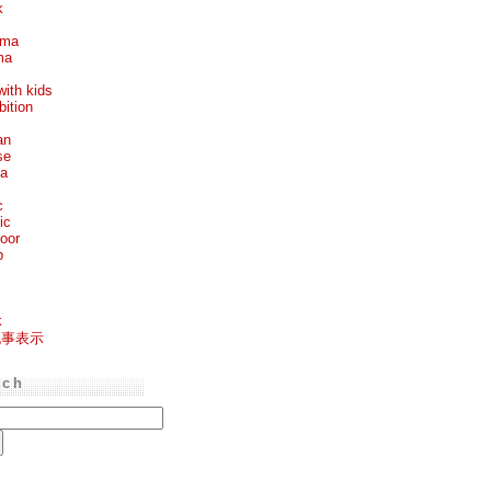
k
ema
ma
with kids
bition
an
se
ea
c
ic
oor
p
k
記事表示
rch