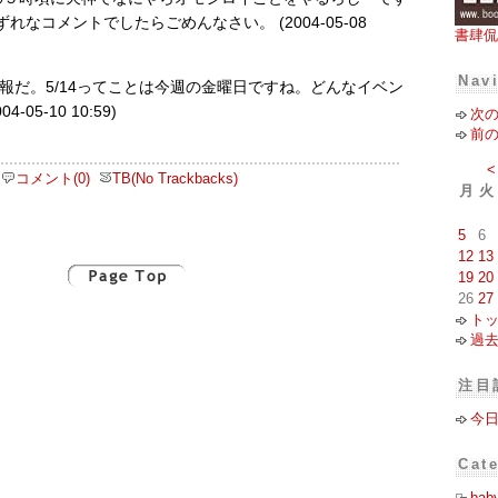
ずれなコメントでしたらごめんなさい。 (2004-05-08
書肆侃
Nav
情報だ。5/14ってことは今週の金曜日ですね。どんなイベン
-05-10 10:59)
次
前
<
コメント(0)
TB(No Trackbacks)
月
火
5
6
12
13
19
20
26
27
ト
過
注目
今
Cat
bab