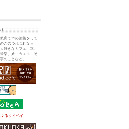
ut
侃房で本の編集をして
のこのつれづれなる
大好きなカフェ、本、
音楽、旅、カエル、そ
事のことなど。