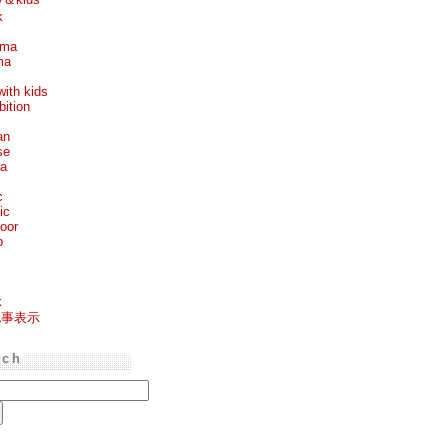
k
ema
ma
with kids
bition
an
se
ea
c
ic
oor
p
k
記事表示
rch