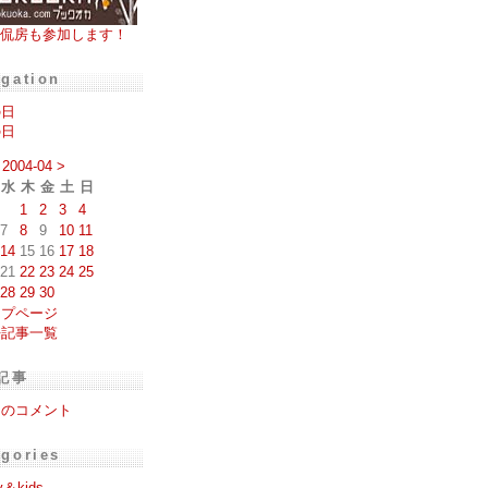
侃房も参加します！
igation
の日
の日
2004-04
>
水
木
金
土
日
1
2
3
4
7
8
9
10
11
14
15
16
17
18
21
22
23
24
25
28
29
30
ップページ
去記事一覧
記事
日のコメント
egories
y＆kids