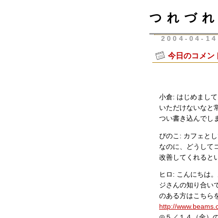
つれづれ
2004-04-14
今日のコメン
小倉: はじめまし
いただけないなと
つい書き込んでしまいまし
ぴのこ: カフェと
なのに、どうして
改善してくれるといいなー
ヒロ: こんにちは
ジさんの知り合い
のある方はこちら
http://www.beams.c
◎５／１４（金）