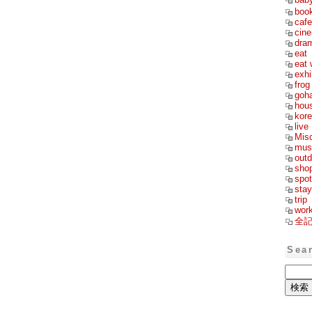
boo
cafe
cin
dra
eat
eat 
exhi
frog
goh
hou
kor
live
Mis
mus
outd
sho
spot
stay
trip
wor
全
Sea