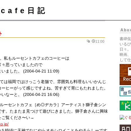
cafe日記
Abo
ト
書肆侃
11:00
いるぴ
日々。
映画、
て。私もルーセントカフェのコーヒーは
して仕
常々思っていましたので
た。 (2004-04-21 11:09)
しては福岡ではけっこう老舗で、雰囲気も料理もいいかんじ
コーヒーがって感じですよね。苦すぎて胃にもたれました。
と。 (2004-04-21 16:06)
。ルーセントカフェ［め◎ヂカラ］アーティスト獅子倉シン
です。たまたま見つけて遊びにきました。獅子倉さんに興味
をご覧くださ〜い→
o.jp/
の５時頃に天神でなにやらオモシロイことをやるらしーです