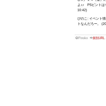
よ♪♪ PSピントは
10:42)
ぴのこ: イベント
トなんだろー。 (2004
Pinoko
個別URL