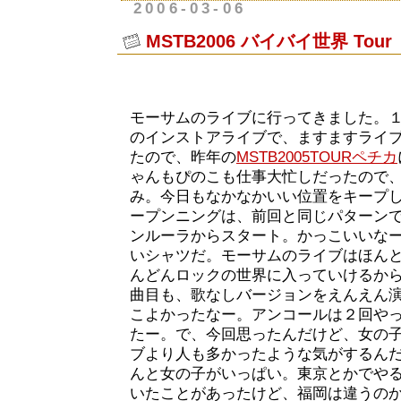
2006-03-06
MSTB2006 バイバイ世界 Tour
モーサムのライブに行ってきました。
のインストアライブで、ますますライ
たので、昨年の
MSTB2005TOURペチカ
ゃんもぴのこも仕事大忙しだったので
み。今日もなかなかいい位置をキープ
ープンニングは、前回と同じパターン
ンルーラからスタート。かっこいいな
いシャツだ。モーサムのライブはほん
んどんロックの世界に入っていけるか
曲目も、歌なしバージョンをえんえん
こよかったなー。アンコールは２回や
たー。で、今回思ったんだけど、女の
ブより人も多かったような気がするん
んと女の子がいっぱい。東京とかでや
いたことがあったけど、福岡は違うの