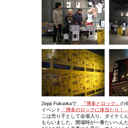
Zepp Fukuokaで、
『博多とロック』
の
イベント
「博多のロックに体当たり！
こは売り子として会場入り。ダイケく
もらいました。開場時が一番たいへん