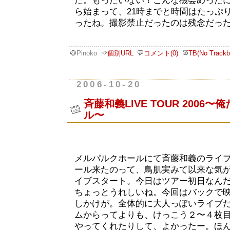
た。もったいない！こんな機会めったに
ら始まって、21時までと時間はたっぷ
ったね。撮影禁止だったのは残念だっ
Pinoko
個別URL
コメント(0)
TB(No Trackb
2006-10-20
斉藤和義LIVE TOUR 2006
ル〜
メルパルクホールにて斉藤和義のライ
ール来たのって、鳥肌実みて以来な気がす
イブスタート。今日はツアー初日なん
ちょっとうれしいね。今回はバックで
しかけが。全体的に大人っぽいライブ
ムからってよりも、けっこう２〜４枚
やってくれたりして、よかったー。ほ