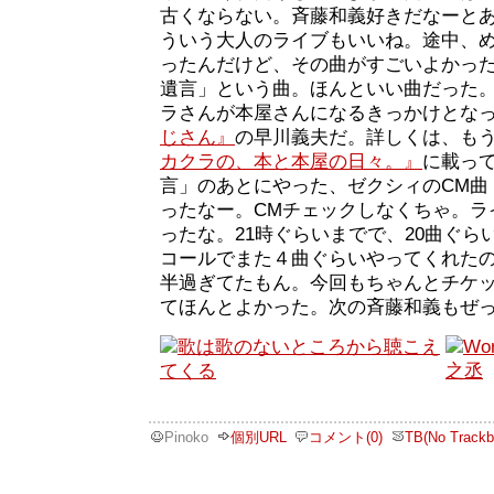
古くならない。斉藤和義好きだなーと
ういう大人のライブもいいね。途中、
ったんだけど、その曲がすごいよかっ
遺言」という曲。ほんといい曲だった
ラさんが本屋さんになるきっかけとな
じさん』
の早川義夫だ。詳しくは、も
カクラの、本と本屋の日々。』
に載っ
言」のあとにやった、ゼクシィのCM曲「we
ったなー。CMチェックしなくちゃ。ラ
ったな。21時ぐらいまでで、20曲ぐら
コールでまた４曲ぐらいやってくれたの
半過ぎてたもん。今回もちゃんとチケ
てほんとよかった。次の斉藤和義もぜ
Pinoko
個別URL
コメント(0)
TB(No Trackb