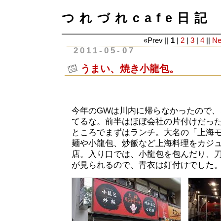
つれづれcafe日記
«Prev ||
1
|
2
|
3
|
4
||
Ne
2011-05-07
うまい、焼き小龍包。
今年のGWは川内に帰らなかったので、
てるな。前半はほぼ会社の片付けだっ
ところでまずはランチ。大名の「上海
麺や小龍包、炒飯など上海料理をカジ
店。入り口では、小龍包を包んだり、
が見られるので、青衣は釘付けでした