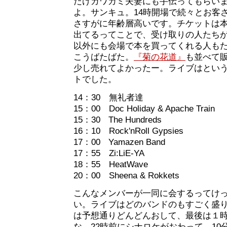
だけカワカミ夫妻にも手伝ってもらい
よ。サンキュ。14時開場で続々とお客
さすがに年齢層高いです。チケットは
出てるってことで、受け取りの人たち
以外にも会場で本を買ってくれる人も
こうばたばた。
『菊の花道』
も並べて
少し売れてよかったー。ライブはとい
トでした。
14：30 無礼者達
15：00 Doc Holiday & Apache Train
15：30 The Hundreds
16：10 Rock'nRoll Gypsies
17：00 Yamazen Band
17：55 Zi:LiE-YA
18：55 HeatWave
20：00 Sheena & Rokkets
こんなメンバーが一同に会するってけ
い。ライブはどのバンドのもすごく盛
は予想通りどんどんおして、最後は１
な。22時前にシナロケがおわって、10