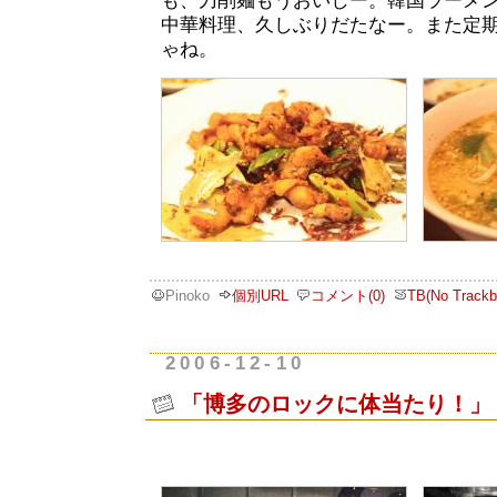
も、刀削麺もうおいしー。韓国ラーメ
中華料理、久しぶりだたなー。また定
ゃね。
Pinoko
個別URL
コメント(0)
TB(No Trackb
2006-12-10
「博多のロックに体当たり！」