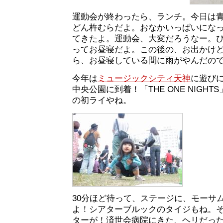
運動会が終わったら、ランチ。今日は
どん杵むらだよ。おなかいっぱいにな
てきたよ。運動会、大変だろうなー。
ってお昼寝だよ。この後の、お出かけ
ら、お昼寝している間に雨がやんだの
今年は
ミュージックシティ天神
に遊びに
中央公園に到着！「THE ONE NIGH
の初ライやね。
30分ほど待って、ステージに、モーサ
よ！シアターブルックのタイジもね。
ターが！済世会病院にきた、ヘリだっ