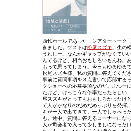
西鉄ホールであった、シアタートーク
きました。ゲストは
松尾スズキ
。生の
うれしー。なんかギャップがなくてい
んでるけど、相当おもしろいもんね。
もって思ってしまう。今日もゆるゆる
松尾スズキ様、私の質問に答えてくだ
事前に質問事項を３点書いて応部する
クショーへの応募要項なのだ。ふつー
たけど、けっこうな倍率だったらしい
尾スズキがとってもおもしろかったけ
て人がかなりのだめだめっぷりを発揮
キが一人で出てきて、一人でしゃべっ
も。途中、質問に答えるコーナーにな
人が司会者で入って少しましになった