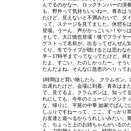
んでるのかなー。ロックナンバーの演
も、野外って気持ちいいねー。青衣は
たけど、見えないと不満みたいで、ダ
って、ステージを見てました。休憩を
登場。うーん、声がかっこいい！やっ
そして、大江慎也登場！後でフライヤ
ゲストって名前が。出るってぜんぜん
くり。生でライブが聴けるとは思わなか
半～17時半までってなってたけど、終わ
たよ。すごい、たのしかったー。そうい
たんだよね。そんなに急患のヘリって
1時間ほど買い物したら、クラムボン。
出遅れたけど、会場に到着。青衣はま
て、見てるよ。クラムボンは、知って
れにしても、今年のミュージックシテ
な。帰りに、平尾の中華 如家でばんご
しぶりですねーって、ここ、すっかり
お友達と遊べるからうれしいみたい。
と、ちょっと上のお姉ちゃんがいるの