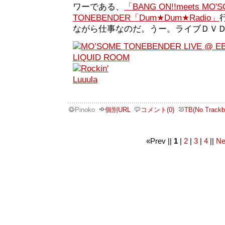
ワーである、
「BANG ON!!meets MO'
TONEBENDER「Dum★Dum★Radio」
ながら仕事なのだ。うー。ライブＤＶ
Pinoko
個別URL
コメント(0)
TB(No Trackb
«Prev ||
1
|
2
|
3
|
4
||
Ne