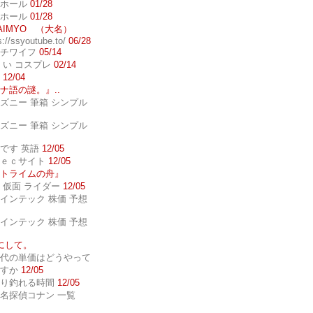
ナホール
01/28
ナホール
01/28
DAIMYO （大名）
s://ssyoutube.to/
06/28
ッチワイフ
05/14
ロ い コスプレ
02/14
名
12/04
ナ語の謎。』..
ィズニー 筆箱 シンプル
ィズニー 筆箱 シンプル
調です 英語
12/05
国ｅｃサイト
12/05
トライムの舟』
岡 仮面 ライダー
12/05
日インテック 株価 予想
日インテック 株価 予想
にして。
気代の単価はどうやって
ますか
12/05
釣り釣れる時間
12/05
画名探偵コナン 一覧