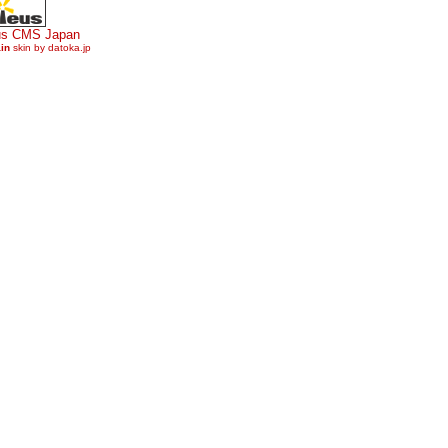
us CMS Japan
ain
skin by datoka.jp