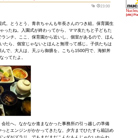
23:00
Nucle
[dtk] Pl
園式。とうとう、青衣ちゃんも年長さんのつき組。保育園生
ちゃったね。入園式が終わってから、ママ友たちと子どもた
でランチ。ここ、保育園から近いし、個室があるので、ほん
人いたら、個室じゃないとほんと無理って感じ。子供たちは
んで、大人は、天ぷら御膳を。こちら1500円で、海鮮丼
になってたよ。
、会社へ。なかなか進まなかった事務所の引っ越しの準備
やっとエンジンがかかってきたな。夕方までひたすら箱詰め
パンダがズラリ。でもまだまだこんなもんじゃないからね。