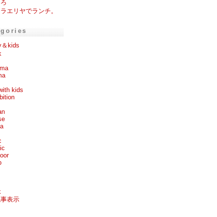
いろ
ワラエリヤでランチ。
egories
y＆kids
k
ema
ma
with kids
bition
an
se
ea
c
ic
oor
p
k
記事表示