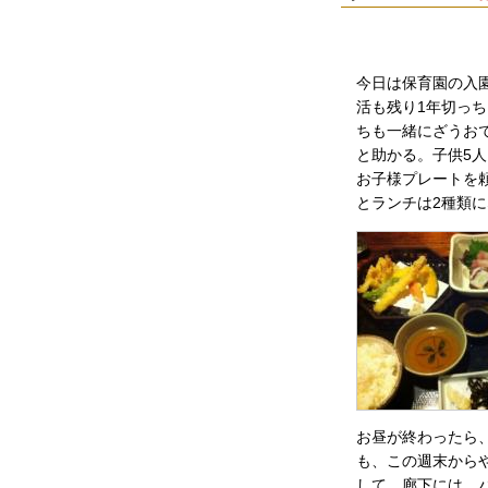
今日は保育園の入
活も残り1年切っ
ちも一緒にざうお
と助かる。子供5
お子様プレートを頼
とランチは2種類
お昼が終わったら
も、この週末から
して、廊下には、