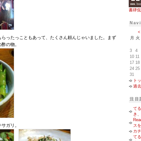
書肆侃
Nav
<
もらったっこともあって、たくさん頼んじゃいました。まず
月
火
の酢の物。
3
4
10
11
17
18
24
25
31
ト
過
注目
て
き
Re
ス
牛サガリ。
カ
て