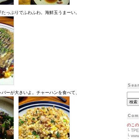
芋たっぷりでふわふわ。海鮮玉うまーい。
Sea
レバーが大きいよ。チャーハンを食べて、
Com
のこの
└ T
└ www