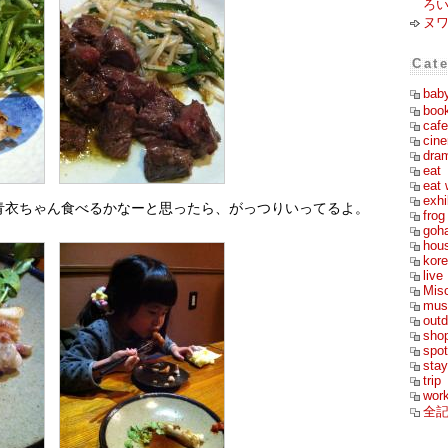
ろ
ヌ
Cat
bab
boo
cafe
cin
dra
eat
eat 
exhi
青衣ちゃん食べるかなーと思ったら、がっつりいってるよ。
frog
goh
hou
kor
live
Mis
mus
outd
sho
spot
stay
trip
wor
全