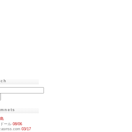
rch
mnets
島
PEドール
08/06
.asrrss.com
03/17