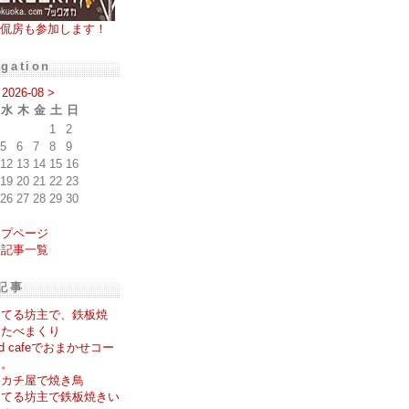
侃房も参加します！
igation
2026-08
>
水
木
金
土
日
1
2
5
6
7
8
9
12
13
14
15
16
19
20
21
22
23
26
27
28
29
30
ップページ
去記事一覧
記事
るてる坊主で、鉄板焼
、たべまくり
ad cafeでおまかせコー
を。
チカチ屋で焼き鳥
るてる坊主で鉄板焼きい