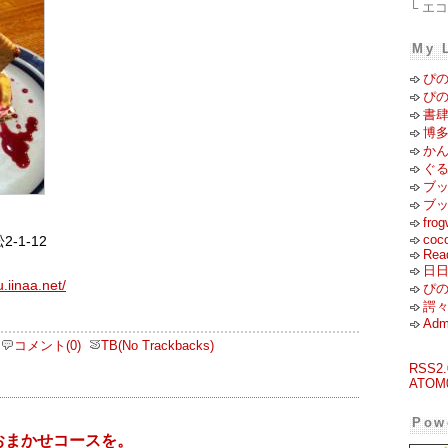
└ エ
My 
ぴ
ぴのこ
書
博
かん
ぐ
ブ
ブ
fr
coc
-1-12
Rea
日日
.iinaa.net/
ぴの
諤
Adm
コメント(0)
TB(No Trackbacks)
RSS2.
ATOM
Pow
eでおまかせコースを。