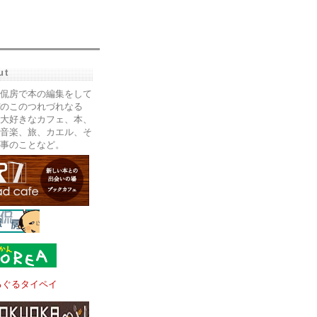
ut
侃房で本の編集をして
のこのつれづれなる
大好きなカフェ、本、
音楽、旅、カエル、そ
事のことなど。