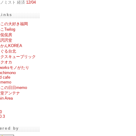
コノミスト 経済
12/04
Links
のこの大好き福岡
Twilog
肆侃侃房
多諤諤堂
かんKOREA
るぐる台北
ックスキューブリック
ックオカ
ogworksモノがたり
ochimono
d cafe
memo
この日日memo
々堂アンテナ
in Area
0
0.3
ered by