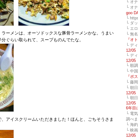
└ オ
└ オ
goo 
└ http
└ ダ
└ エ
。ラーメンは、オーソドックスな豚骨ラーメンかな。うまい
└ 無
『オト
半分ぐらい取られて、スープものんでたな。
└ デ
12/05
└ デ
12/05
└ 順
└ 中
『ポス
└ 藤
└ 朝
12/05
└ 朝
12/05
6年目
└ 電
調べ
で、アイスクリームいただきました！ほんと、ごちそうさま
└ 海
└ 映
12/05