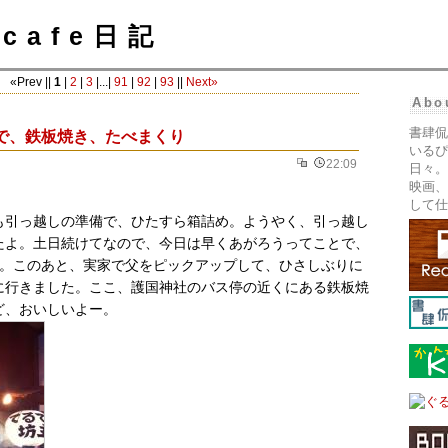
cafe日記
«Prev ||
1
|
2
|
3
|...|
91
|
92
|
93
||
Next»
Abo
書肆侃
で、鉄板焼き、たべまくり
いるぴ
22:09
日々。
映画、
して仕
も引っ越しの準備で、ひたすら箱詰め。ようやく、引っ越し
たよ。土日続けてなので、今日は早くあがろうってことで、
社。このあと、実家で父をピックアップして、ひさしぶりに
に行きました。ここ、護国神社のバス停の近くにある鉄板焼
ど、おいしいよー。