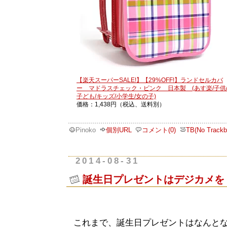
【楽天スーパーSALE!】【29%OFF!】ランドセルカバ
ー マドラスチェック・ピンク 日本製 (あす楽/子供
子ども/キッズ/小学生/女の子)
価格：1,438円（税込、送料別）
Pinoko
個別URL
コメント(0)
TB(No Trackb
2014-08-31
誕生日プレゼントはデジカメを
これまで、誕生日プレゼントはなんと