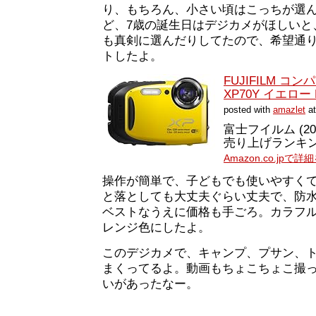
り、もちろん、小さい頃はこっちが選
ど、7歳の誕生日はデジカメがほしいと
も真剣に選んだりしてたので、希望通
トしたよ。
FUJIFILM 
XP70Y イエロー F
posted with
amazlet
at
富士フイルム (2014
売り上げランキング:
Amazon.co.jpで
操作が簡単で、子どもでも使いやすく
と落としても大丈夫ぐらい丈夫で、防
ベストなうえに価格も手ごろ。カラフ
レンジ色にしたよ。
このデジカメで、キャンプ、プサン、
まくってるよ。動画もちょこちょこ撮
いがあったなー。