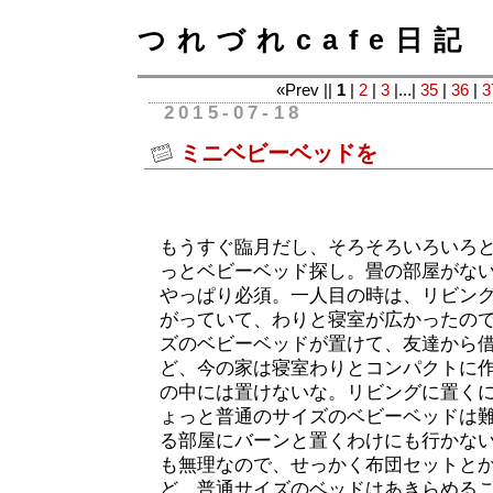
つれづれcafe日記
«Prev ||
1
|
2
|
3
|...|
35
|
36
|
3
2015-07-18
ミニベビーベッドを
もうすぐ臨月だし、そろそろいろいろ
っとベビーベッド探し。畳の部屋がな
やっぱり必須。一人目の時は、リビン
がっていて、わりと寝室が広かったの
ズのベビーベッドが置けて、友達から
ど、今の家は寝室わりとコンパクトに
の中には置けないな。リビングに置く
ょっと普通のサイズのベビーベッドは
る部屋にバーンと置くわけにも行かな
も無理なので、せっかく布団セットと
ど、普通サイズのベッドはあきらめる