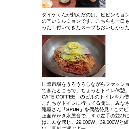
ダイケくんが頼んだのは、ビビンミョン（
の辛いミルミョンです。こちらも一口
った！付いてきたスープもおいしかっ
国際市場をうろうろしながらファッシ
てきたところで、ちょっとトイレ休憩。
CAFE;COFFEE」のビルのトイレを
こたちがトイレに行ってる間に、みな
靴屋さん
「SPUR」
を偶然発見！このビ
正面がかき氷屋台で、すぐ左手の並び
はこんな感じ。29,000W、39,000
は、真剣に選ぶよー。