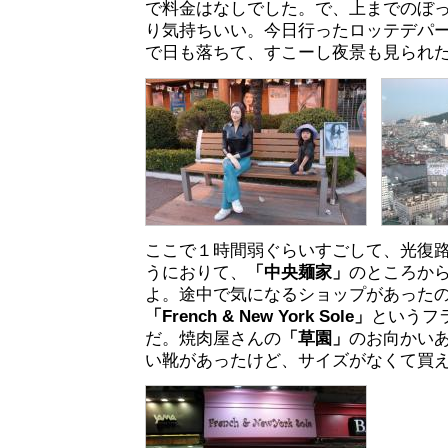
で料金はなしでした。で、上までのぼ
り気持ちいい。今日行ったロッテデパ
で日も落ちて、すこーし夜景も見られ
ここで１時間弱ぐらいすごして、光復
うにおりて、
「中央麺家」
のところか
よ。途中で気になるショップがあった
「French & New York Sole」
というフ
だ。焼肉屋さんの
「草園」
のお向かい
い靴があったけど、サイズがなくて買