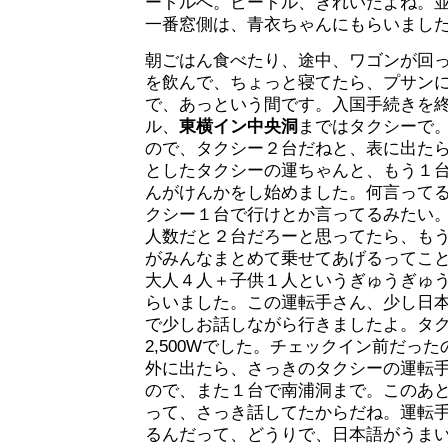
ートルへ。ビートル、きれいだよね。
一番窓側は、青衣ちゃんにもらいまし
朝ごはん食べたり、途中、ワゴンが回
を飲んで、ちょっと寝てたら、プサンに
で、あっという間です。入国手続きを
ル、
東横イン中央洞
まではタクシーで
ので、タクシー２台だねと、表に出た
としたタクシーの運ちゃんと、もう１
んがけんかをし始めました。何言って
クシー１台で行けとか言ってるみたい
人数だと２台だろーと思ってたら、も
がみんなまとめて乗せてあげるってこ
大人４人＋子供１人というぎゅうぎゅ
らいました。この運転手さん、少し日
で少しお話しながら行きましたよ。タク
2,500Wでした。チェックイン前だっ
外に出たら、さっきのタクシーの運転
ので、また１台で南浦洞まで。このあ
って、さっき話してたからだね。運転
るんだって、どうりで、日本語がうま