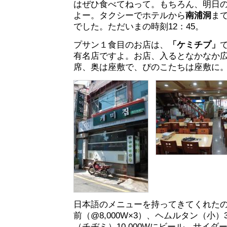
はぜひ食べてねって。もちろん、明日
よー。タクシーでホテルから
南浦洞
まで
でした。ただいまの時刻12：45。
プサン１食目のお店は、
「ケミチプ」
有名店ですよ。お店、入るとなかなか
席、奥は座敷で、ぴのこたちは座敷に
日本語のメニューを持ってきてくれたの
前（@8,000W×3）、ヘムルタン（小）3
（チヂミ）10,000Wにビール、サイ