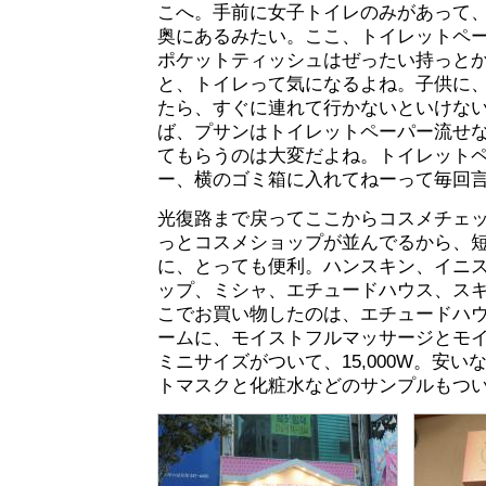
こへ。手前に女子トイレのみがあって
奥にあるみたい。ここ、トイレットペ
ポケットティッシュはぜったい持っと
と、トイレって気になるよね。子供に
たら、すぐに連れて行かないといけな
ば、プサンはトイレットペーパー流せ
てもらうのは大変だよね。トイレット
ー、横のゴミ箱に入れてねーって毎回
光復路まで戻ってここからコスメチェ
っとコスメショップが並んでるから、
に、とっても便利。ハンスキン、イニ
ップ、ミシャ、エチュードハウス、ス
こでお買い物したのは、エチュードハ
ームに、モイストフルマッサージとモ
ミニサイズがついて、15,000W。安
トマスクと化粧水などのサンプルもつ