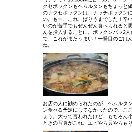
クセポックンもヘムルタンもちょっと
のナクセポックンは、ナッチポックン
の。もー、これ、ばりうまでした！辛
いのが苦手でもぜんぜん食べられると
んを投入することに。ポックンパッ2人前（
で、これがまたうまい！一発目のごは
ね。
お店の人に勧められたのが、ヘムルタ
ン食べる予定にしてなかったので、こ
ょう。大って言われたけど、もちろん
ときの写真がこれ、エビやら貝やらも