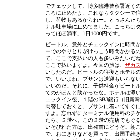
でチェックして、博多臨港警察署近くの1
ころに止めたよ。これならタクシーで
し、荷物もあるからねー。とっさんた
ナル駐車場に止めてました。こっちは
ってほぼ満車。1日1000円です。
ビートル、意外とチェックインに時間
ーでのやりとりがけっこう時間かかる
て、ここで支払いの人も多いみたいだ
ここで払いますよ。今回の旅は、
ザカ
いしたのだ。ビートルの往復とホテル
で、いいよね。プサンは送迎もいらな
いいのだ。それに、子供料金がビート
てのがほんと助かったな。ホテルは添
ェックイン後、１階のSBJ銀行（旧新
両替しておくと、プサンに着いてすぐ
すよ。忘れずにターミナル使用料のチ
たら、２階へ。この２階の売店でもぐ
いそびれた方は、出発前にどうぞ。朝
で、おにぎりなどを買って、出国手続