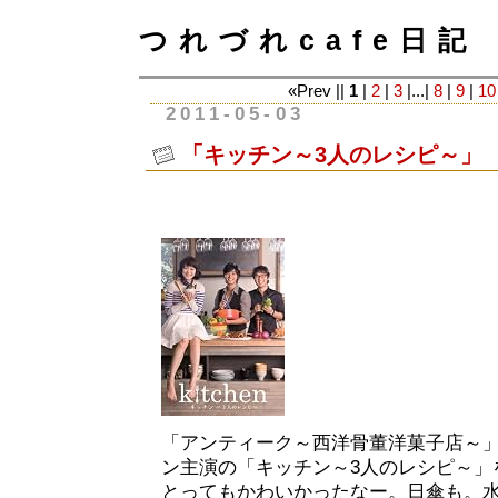
つれづれcafe日記
«Prev ||
1
|
2
|
3
|...|
8
|
9
|
10
2011-05-03
「キッチン～3人のレシピ～」
「アンティーク～西洋骨董洋菓子店～
ン主演の「キッチン～3人のレシピ～」
とってもかわいかったなー。日傘も。