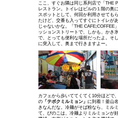
ここ、すぐお隣は同じ系列店で「THE 
レストラン。トイレはビルの１階の奥
スポットとして、何回か利用させても
たけど、交番も入ってすぐにトイレが
じゃないかな。「THE CAFE;COFF
ッションストリートで、しかも、かき
で、とっても便利な場所だったよ。そ
に突入して、奥まで行きますよー。
カフェから歩いててくてく10分ほどで
の
「テボクミルミョン」
に到着！釜山
きなんだな。冷麺がそば粉なら、ミル
て、ぴのこは、冷麺よりミルミョンが