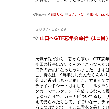
Pinoko
個別URL
コメント(0)
TB(No Trackb
2007-12-29
山口へGTF忘年会旅行（1日目
天気予報どおり、朝から寒い！GTF忘
今回の幹事はかいくんのところなんだ
で夜の合流になっちゃいました。まず
こ、青衣は、9時半にしたんだくん＆り
分ほど遅刻しちゃいました。すまんで
チャイルドシートはずして、エルグラ
タカーでエルグランドを借りるなんて贅
はゆったりで、カーナビついてるし、
えで見られたりして、すごいなー。チ
ろにつけたので、そこに青衣を乗せて