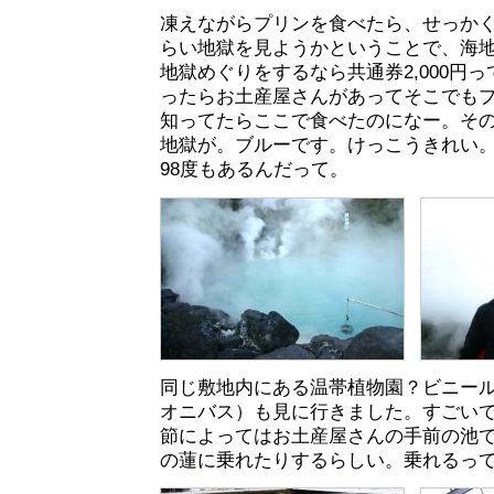
凍えながらプリンを食べたら、せっか
らい地獄を見ようかということで、海地
地獄めぐりをするなら共通券2,000円
ったらお土産屋さんがあってそこでも
知ってたらここで食べたのになー。そ
地獄が。ブルーです。けっこうきれい
98度もあるんだって。
同じ敷地内にある温帯植物園？ビニー
オニバス）も見に行きました。すごい
節によってはお土産屋さんの手前の池
の蓮に乗れたりするらしい。乗れるっ