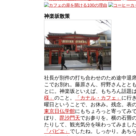
神楽坂散策
社長が別件の打ち合わせのため途中退
こでお別れ。藤原さん、狩野さんとと
とに。神楽坂といえば、もちろん話題
様」
のこと。
「カナル・カフェ」
に行
曜日ということで、お休み。残念。表
東京日仏学館
にもちょろっと寄ってみ
ぼり、
毘沙門天
でお参りを。横の石畳
たりして、観光気分を味わってみまし
「パピエ」
でしたね。しっかり。あち