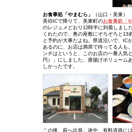
お食事処「やまむら」
（山口・美東）
美祢ICで降りて、美東町の
お食事処「
のレジュメどおり12時半に到着しまし
くれたので、奥の座敷にぞろぞろと13
と予約が大事だよね。県道沿いで、ICか
あるのに、お店は満席で待ってる人も
ンチはというと、このお店の一番人気と
円）」にしました。唐揚げボリューム
しかったです。
この後、萩へ出発。途中、有料道路に