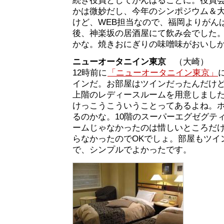
続き役員としてがんばることに。役員
かは微妙だし、今年のシンポジウム＆
けど、WEB担当なので、福岡よりがん
後、神楽坂の居酒屋にて飲み会でした
かな。焼きおにぎりの味噌味がおいし
ニューオータニイン東京
（大崎）
12時前に
「ニューオータニイン東京」
インだ。お部屋はツインだったんだけ
上階のレディースルームを用意しまし
けっこうこういうことってあるよね。
るのかな。10階のスーパーエグゼグテ
ームじゃなかったのは惜しいところだ
らなかったのでOKでしょ。部屋もツイ
で、シンプルでよかったです。