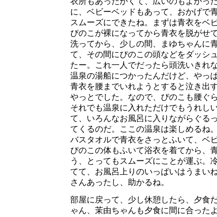
衣所もあったかくて、広いのもよかっ
に、ベビーベッドもあって、おかげで
スムーズにできたね。まずは青衣をベ
ぴのこが裸になってから青衣を脱がせ
洗ってから、少しの間、まゆちゃんに
て、その間にぴのこの頭などをダッシ
たー。これ一人でだったら頭洗いきれ
温泉の湯船につかったんだけど、やっ
青衣を腰までいれようとすると泣き出
やっとでした。なので、ぴのこも腰ぐ
それでも温泉に入れただけでもうれし
て、いろんなお風呂に入りながらぐる
てくるのだ。ここの温泉は楽しめるね
バスタオルで青衣をさっとふいて、ベ
ぴのこの体もふいて浴衣を着てから、
う、とってもスムーズにことが運ぶ。
てて、お風呂上りのいっぱいはうまい
さんあったし、助かるね。
部屋に戻って、少し休憩したら、夕食
ゃん、茉由ちゃんも夕食に間に合った