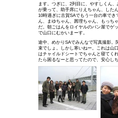
ます。つぎに、2列目に、やすしくん、
が乗って、助手席にりえちゃん、した
10時過ぎに古賀SAでもう一台の車で
ん、まゆちゃん、茜理ちゃん、もっち
だ。朝ごはんをロイヤルのパン屋でゲ
で山口にむかいまーす。
途中、めかりSAでみんなで写真撮影。
束でしょ。しかし寒いねー。これは山
はチャイルドシートでちゃんと寝てく
たら困るなーと思ってたので、安心し