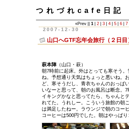
つれづれcafe日記
«Prev ||
1
|
2
|
3
|
4
|
5
|
6
|
7
2007-12-30
山口へGTF忘年会旅行（２日目
萩本陣
（山口・萩）
朝7時前に起床。外はとっても寒そう。
ね。予想通り天気はちょっと悪いね。
ど、寒そうだし、青衣ちゃんのおっぱ
いなーと思って、朝のお風呂は断念。7
イキングかなと思ってたら、ちゃんと
れてた。うれしー。こういう旅館の朝
は満足したねー。ラウンジで朝のコー
コーヒーは500円でした。朝はやっぱ