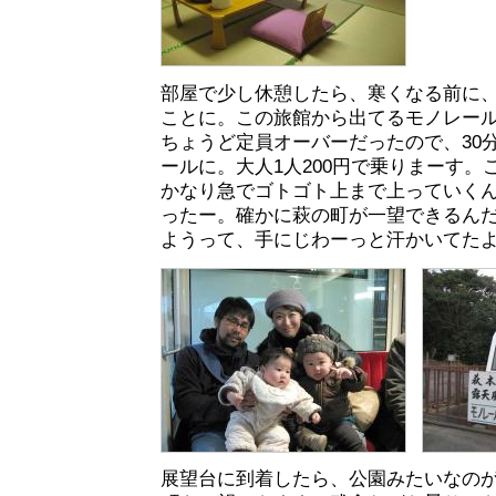
部屋で少し休憩したら、寒くなる前に
ことに。この旅館から出てるモノレー
ちょうど定員オーバーだったので、30
ールに。大人1人200円で乗りまーす。
かなり急でゴトゴト上まで上っていく
ったー。確かに萩の町が一望できるん
ようって、手にじわーっと汗かいてた
展望台に到着したら、公園みたいなの