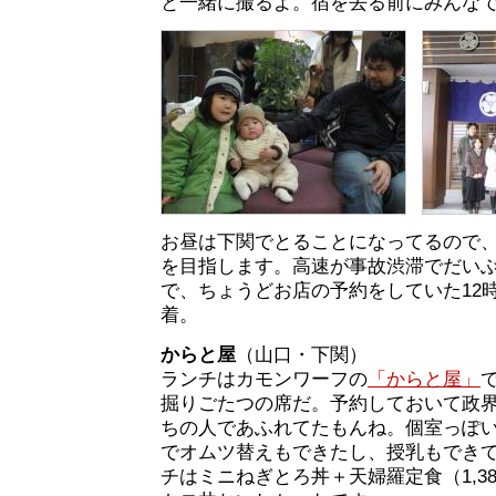
と一緒に撮るよ。宿を去る前にみんな
お昼は下関でとることになってるので、
を目指します。高速が事故渋滞でだい
で、ちょうどお店の予約をしていた12
着。
からと屋
（山口・下関）
ランチはカモンワーフの
「からと屋」
掘りごたつの席だ。予約しておいて政
ちの人であふれてたもんね。個室っぽ
でオムツ替えもできたし、授乳もでき
チはミニねぎとろ丼＋天婦羅定食（1,3