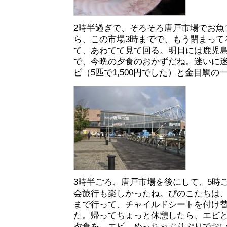
2時半過ぎで、そろそろ唐戸市場でお魚
ら、この市場3時までで、もう閉まって
て、あわてて見て回る。明日には鹿児
で、今晩の夕食のおかずだね。迷いに
ビ（5匹で1,500円でした）と金目鯛
3時半ごろ、唐戸市場を後にして、5時
会旅行も楽しかったね。ぴのこたちは
まで行って、チャイルドシートを付け
た。帰ってちょっと休憩したら、エビ
夕食を。エビ、めっちゃぷりぷりでお