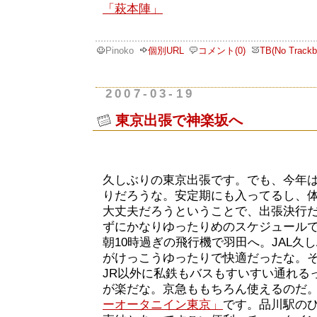
「萩本陣」
Pinoko
個別URL
コメント(0)
TB(No Trackb
2007-03-19
東京出張で神楽坂へ
久しぶりの東京出張です。でも、今年
りだろうな。安定期にも入ってるし、
大丈夫だろうということで、出張決行
ずにかなりゆったりめのスケジュール
朝10時過ぎの飛行機で羽田へ。JAL久
がけっこうゆったりで快適だったな。そし
JR以外に私鉄もバスもすいすい通れる
が楽だな。京急ももちろん使えるのだ
ーオータニイン東京」
です。品川駅の