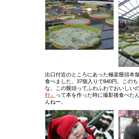
出口付近のところにあった極楽饅頭本
食べました。37個入りで840円。この
な。この饅頭ってふわふわでおいしい
行』
って本を作った時に撮影後食べた
んねー。