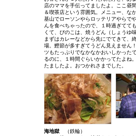
店のママを手伝ってましたよ。ここ昼
＆喫茶店という雰囲気。メニュー、な
基山でローソンやらロッテリアやらで
んを食べちゃったので、１時過ぎてて
くて、ぴのこは、焼うどん（しょうゆ味
まずはカレーなどから先にでてきて、
場。鰹節が多すぎてうどん見えません
ツもたっぷりでなかなかおいしかった
るのに、１時間ぐらいかかってたよね
たましたよ。おつかれさまでした。
海地獄
（鉄輪）