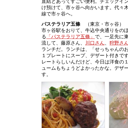
直結とあってすごい便利。チェックイ
け預けて、市ヶ谷へ向かいます。代々
線で市ヶ谷へ。
パステラリア五條
（東京・市ヶ谷）
市ヶ谷駅をおりて、牛込中央通りをの
る
「パステラリア五條」
で、一足先に
流して、藤原さん、
川口さん
、
狩野さ
ランチだ。ランチは、「せっちゃんのお昼
１プレートにスープ、デザート付きで
レートらしいんだけど、今日は洋食の
ュームもちょうどよかったかな。デザ
す。