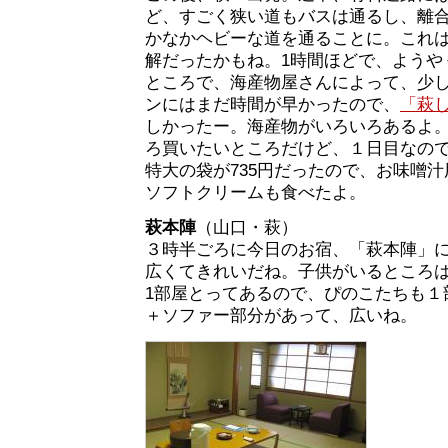
ど、すごく狭い道もバスは通るし、離
かなかヘビーな道を通ることに。これ
解だったかもね。1時間ほどで、ようや
ところで、海産物屋さんによって、少
ンにはまだ時間が早かったので、
「萩
しかったー。海産物がいろいろあるよ
ろ買いたいところだけど、１日目なの
特大の袋が735円だったので、お味噌
ソフトクリームも食べたよ。
萩本陣
（山口・萩）
３時半ごろに今日のお宿、「萩本陣」
広くてきれいだね。子供がいるところは
1部屋とってあるので、ぴのこたちも１
＋ソファー部分があって、広いね。