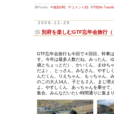
Pinoko
個別URL
コメント(0)
TB(No Trackb
2006-12-29
別府を楽しむGTF忘年会旅行（
GTF忘年会旅行も今回で４回目。幹事
す。今年は最多人数だね。みったん、
歳とちょっとだ）、かいくん、まゆち
だよ）、とっさん、みなさん、やすし
んだくん、りえちゃん、もっちゃん、
のこの大人14人、子ども２人。まじ増
よ。やすしくん、あっちゃんを乗せて、
集合。みんなだいたい時間通りに集ま