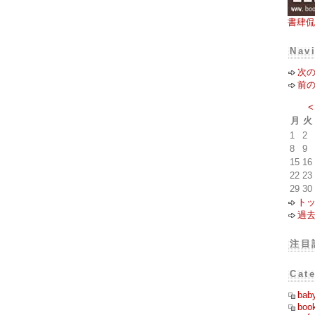
書肆侃
Nav
次
前
<
月
火
1
2
8
9
15
16
22
23
29
30
ト
過
注目
Cat
bab
boo