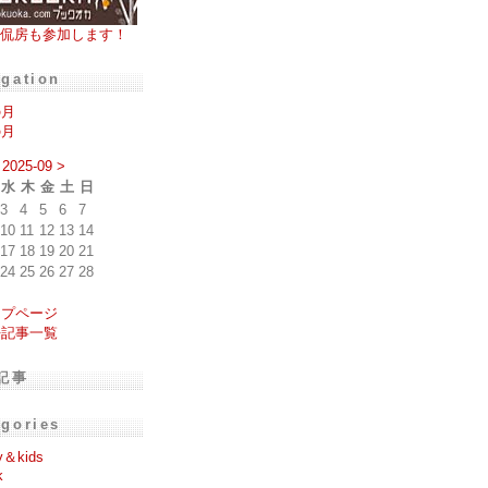
侃房も参加します！
igation
の月
の月
2025-09
>
水
木
金
土
日
3
4
5
6
7
10
11
12
13
14
17
18
19
20
21
24
25
26
27
28
ップページ
去記事一覧
記事
egories
y＆kids
k