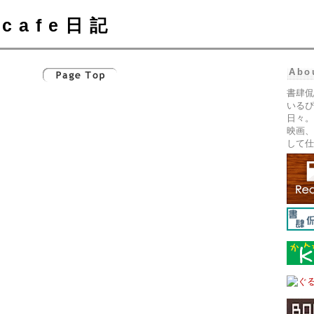
cafe日記
Abo
書肆侃
いるぴ
日々。
映画、
して仕