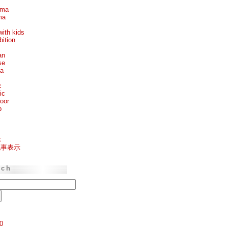
ema
ma
with kids
bition
an
se
ea
c
ic
oor
p
k
記事表示
rch
0