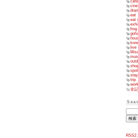
cafe
cin
dra
eat
eat 
exhi
frog
goh
hou
kor
live
Mis
mus
outd
sho
spot
stay
trip
wor
全
Sea
RSS2.