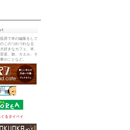
ut
侃房で本の編集をして
のこのつれづれなる
大好きなカフェ、本、
音楽、旅、カエル、そ
事のことなど。