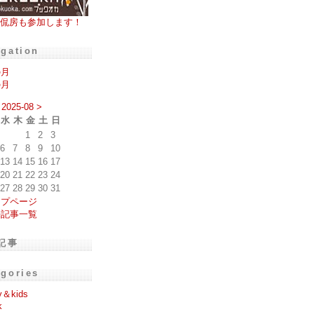
侃房も参加します！
igation
の月
の月
2025-08
>
水
木
金
土
日
1
2
3
6
7
8
9
10
13
14
15
16
17
20
21
22
23
24
27
28
29
30
31
ップページ
去記事一覧
記事
egories
y＆kids
k