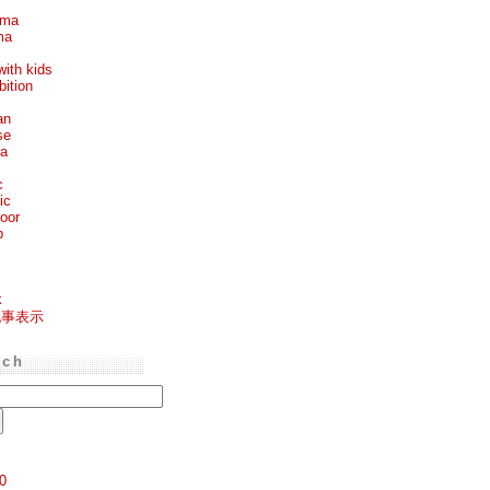
ema
ma
with kids
bition
an
se
ea
c
ic
oor
p
k
記事表示
rch
0