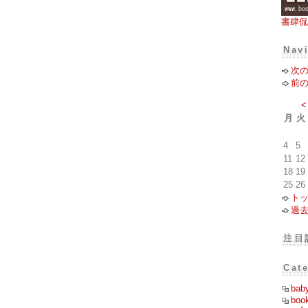
書肆侃
Nav
次
前
<
月
火
4
5
11
12
18
19
25
26
ト
過
注目
Cat
bab
boo