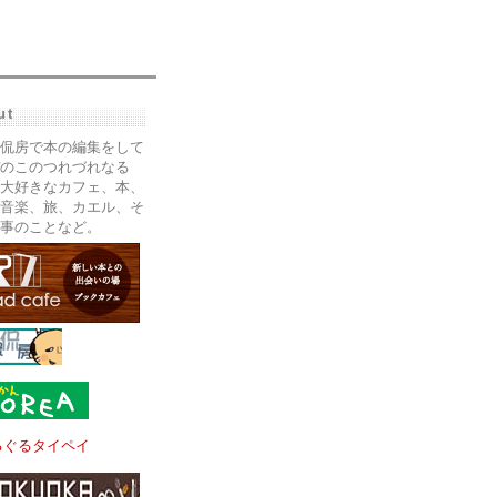
ut
侃房で本の編集をして
のこのつれづれなる
大好きなカフェ、本、
音楽、旅、カエル、そ
事のことなど。