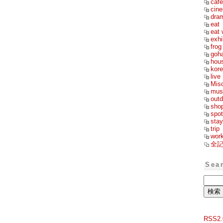
cafe
cin
dra
eat
eat 
exhi
frog
goh
hou
kor
live
Mis
mus
outd
sho
spot
stay
trip
wor
全
Sea
RSS2.