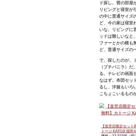
ド探し。畳の部屋
リビングと寝室が
の中に普通サイズ
ど、今の家は寝室
いな。リビングに
ッドは難しいなと
ファーとかの横も
ど、普通サイズの
で、探したのが、ミ
（プチバニラ）だ
る。テレビの画面
なはず。布団セッ
るし、洋服もいろ
こちょこいるもの
【直営店限定セット
トージ KATOJI 場