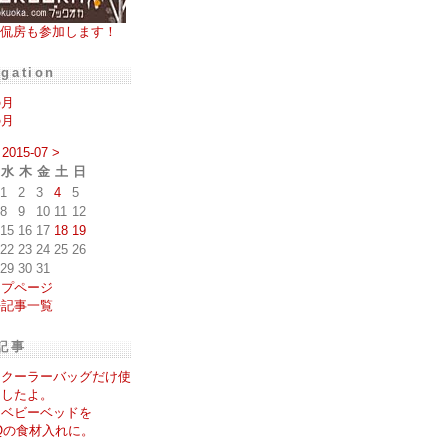
侃房も参加します！
igation
の月
の月
2015-07
>
水
木
金
土
日
1
2
3
4
5
8
9
10
11
12
15
16
17
18
19
22
23
24
25
26
29
30
31
ップページ
去記事一覧
記事
とクーラーバッグだけ使
ましたよ。
ニベビーベッドを
Qの食材入れに。