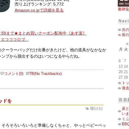
売り上げランキング: 5,772
書肆侃
Amazon.co.jpで詳細を見る
Nav
次
0 9:59まで★まとめ買いクーポン配布中《あす楽》
前
エコココロゴ...
<
月
火
のクーラーバッグだけ出番がきたけど、他の道具がなかなか
ャンプから脱出するのはいつになるやらだね。
6
7
13
14
20
21
コメント(0)
TB(No Trackbacks)
27
28
ト
過
注目
ッドを
炭
23:52
い
ミ
BB
、そろそろいろいろと準備しなくちゃと、やっとベビーベッ