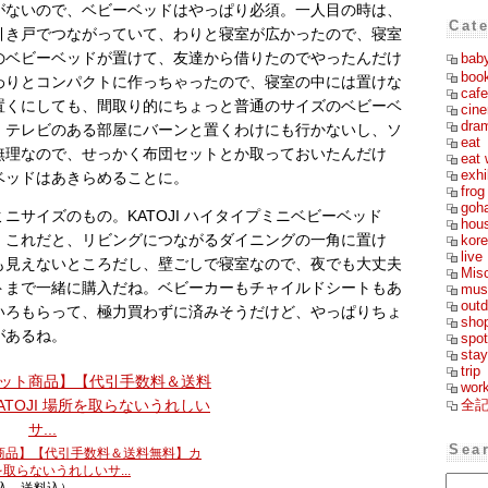
がないので、ベビーベッドはやっぱり必須。一人目の時は、
Cat
引き戸でつながっていて、わりと寝室が広かったので、寝室
のベビーベッドが置けて、友達から借りたのでやったんだけ
bab
boo
わりとコンパクトに作っちゃったので、寝室の中には置けな
cafe
置くにしても、間取り的にちょっと普通のサイズのベビーベ
cin
dra
。テレビのある部屋にバーンと置くわけにも行かないし、ソ
eat
無理なので、せっかく布団セットとか取っておいたんだけ
eat 
exhi
ベッドはあきらめることに。
frog
goh
ニサイズのもの。KATOJI ハイタイプミニベビーベッド
hou
kor
。これだと、リビングにつながるダイニングの一角に置け
live
も見えないところだし、壁ごしで寝室なので、夜でも大丈夫
Mis
トまで一緒に購入だね。ベビーカーもチャイルドシートもあ
mus
outd
いろもらって、極力買わずに済みそうだけど、やっぱりちょ
sho
があるね。
spot
stay
trip
wor
全
Sea
商品】【代引手数料＆送料無料】カ
所を取らないうれしいサ...