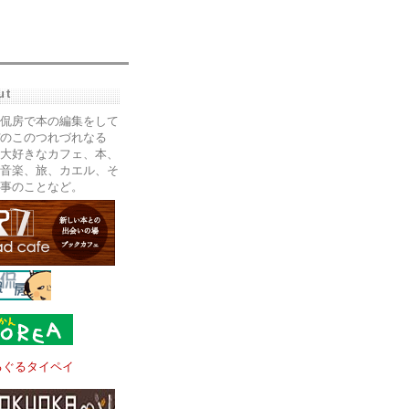
ut
侃房で本の編集をして
のこのつれづれなる
大好きなカフェ、本、
音楽、旅、カエル、そ
事のことなど。