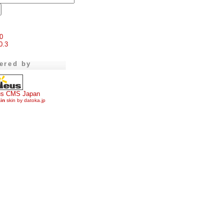
0
0.3
ered by
us CMS Japan
ain
skin by datoka.jp