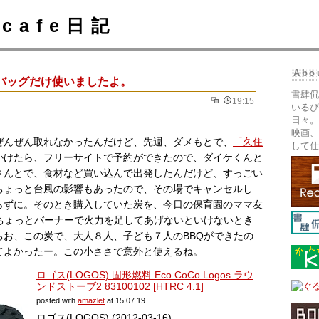
cafe日記
Abo
バッグだけ使いましたよ。
書肆侃
19:15
いるぴ
日々。
映画、
ぜんぜん取れなかったんだけど、先週、ダメもとで、
「久住
して仕
かけたら、フリーサイトで予約ができたので、ダイケくんと
さんとで、食材など買い込んで出発したんだけど、すっごい
ちょっと台風の影響もあったので、その場でキャンセルし
らずに。そのとき購入していた炭を、今日の保育園のママ友
中ちょっとバーナーで火力を足してあげないといけないとき
ちお、この炭で、大人８人、子ども７人のBBQができたの
てよかったー。この小ささで意外と使えるね。
ロゴス(LOGOS) 固形燃料 Eco CoCo Logos ラウ
ンドストーブ2 83100102 [HTRC 4.1]
posted with
amazlet
at 15.07.19
ロゴス(LOGOS) (2012-03-16)