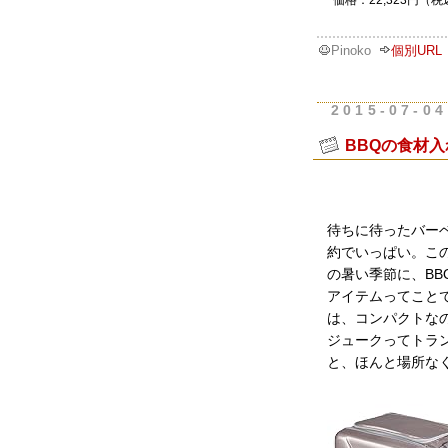
価格：22,323円（
Pinoko
個別URL
2015-07-04
BBQの食材
待ちに待ったバー
約でいっぱい。こ
の暑い季節に、B
アイテムってこと
は、コンパクトな
ジュークってトラ
と、ほんと場所な