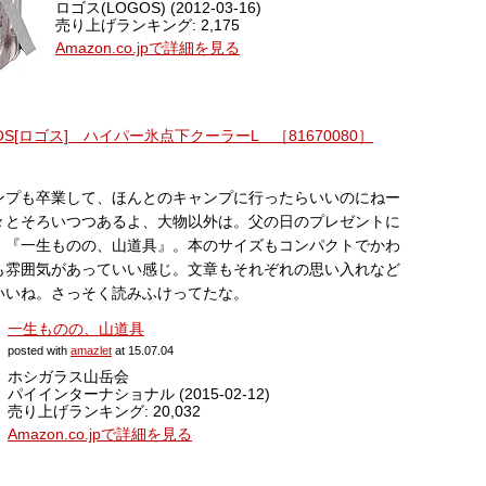
ロゴス(LOGOS) (2012-03-16)
売り上げランキング: 2,175
Amazon.co.jpで詳細を見る
S[ロゴス] ハイパー氷点下クーラーL ［81670080］
ンプも卒業して、ほんとのキャンプに行ったらいいのにねー
々とそろいつつあるよ、大物以外は。父の日のプレゼントに
。『一生ものの、山道具』。本のサイズもコンパクトでかわ
も雰囲気があっていい感じ。文章もそれぞれの思い入れなど
いいね。さっそく読みふけってたな。
一生ものの、山道具
posted with
amazlet
at 15.07.04
ホシガラス山岳会
パイインターナショナル (2015-02-12)
売り上げランキング: 20,032
Amazon.co.jpで詳細を見る