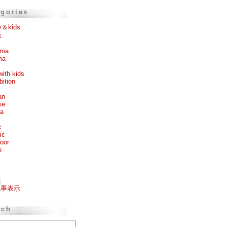
egories
y＆kids
k
ema
ma
with kids
bition
an
se
ea
c
ic
oor
p
k
記事表示
rch