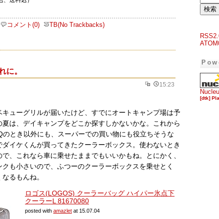
税込、送料込）
コメント(0)
TB(No Trackbacks)
RSS2.
ATOM
Pow
入れに。
15:23
Nucle
[dtk] Pl
ベキューグリルが届いたけど、すでにオートキャンプ場は予
の夏は、デイキャンプをどこか探すしかないかな。これから
BQのとき以外にも、スーパーでの買い物にも役立ちそうな
でダイケくんが買ってきたクーラーボックス。使わないとき
ので、これなら車に乗せたままでもいいかもね。とにかく、
ンクも小さいので、ふつーのクーラーボックスを乗せとく
くなるもんね。
ロゴス(LOGOS) クーラーバッグ ハイパー氷点下
クーラーL 81670080
posted with
amazlet
at 15.07.04