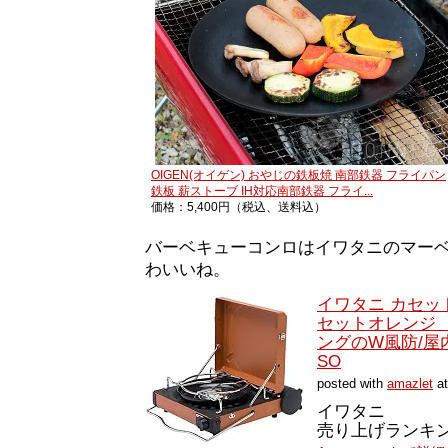
OIGEN(オイゲン) おやじの鉄板焼 南部鉄器 フライパン
鉄板 薪ストーブ IH対応南部鉄器 フライ...
価格：5,400円（税込、送料込）
バーベキューコンロはイワタニのマー
わいいね。
イワタニ カセッ
セットオレンジ 
ングのW風防/屋内外
SO
posted with
amazlet
at
イワタニ
売り上げランキング: