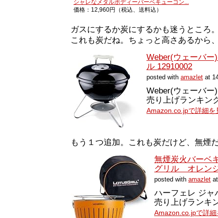
シャレなメタルボディーバーベキューコン...
価格：12,960円（税込、送料込）
ガスにするか炭にするかも迷うところ
これも炭だね。ちょっと高さあるから
Weber(ウェーバ
ル 12910002
posted with
amazlet
at 1
Weber(ウェーバー)
売り上げランキング: 
Amazon.co.jpで詳細
もう１つ追加。これも炭だけど、無煙
無煙炭火バーベ
グリル オレン
posted with
amazlet
at
ハーフェレ ジャ
売り上げランキング:
Amazon.co.jpで