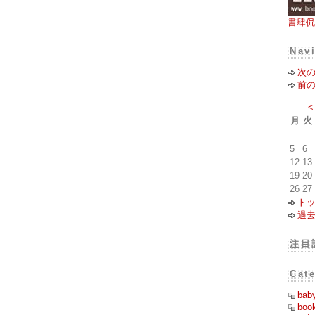
書肆侃
Nav
次
前
<
月
火
5
6
12
13
19
20
26
27
ト
過
注目
Cat
bab
boo