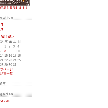
侃房も参加します！
igation
の月
の月
2014-05
>
水
木
金
土
日
1
2
3
4
7
8
9
10
11
14
15
16
17
18
21
22
23
24
25
28
29
30
31
ップページ
去記事一覧
記事
egories
y＆kids
k