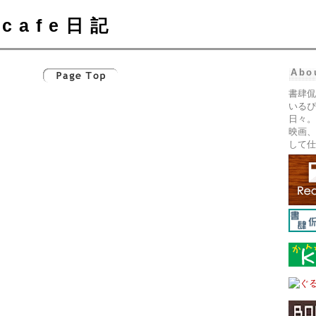
cafe日記
Abo
書肆侃
いるぴ
日々。
映画、
して仕