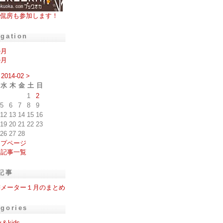
侃房も参加します！
igation
の月
の月
2014-02
>
水
木
金
土
日
1
2
5
6
7
8
9
12
13
14
15
16
19
20
21
22
23
26
27
28
ップページ
去記事一覧
記事
書メーター１月のまとめ
egories
y＆kids