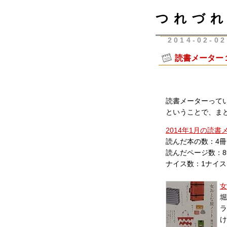
つれづれ
2014-02-02
読書メーター
読書メーターって
ということで、ま
2014年1月の読書
読んだ本の数：4冊
読んだページ数：8
ナイス数：1ナイス
女
堀
ラ
け