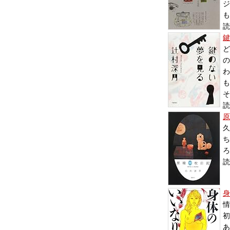
ジ
も
読
鍵
ど
の
わ
も
そ
読
原
久
ち
ろ
読
身
情
初
あ