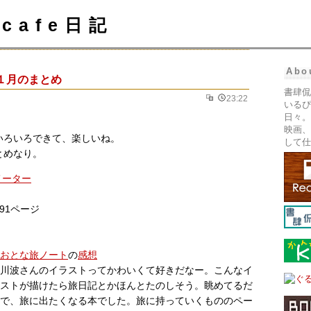
cafe日記
Abo
１月のまとめ
書肆侃
23:22
いるぴ
日々。
映画、
いろいろできて、楽しいね。
して仕
とめなり。
メーター
91ページ
おとな旅ノート
の
感想
川波さんのイラストってかわいくて好きだなー。こんなイ
ストが描けたら旅日記とかほんとたのしそう。眺めてるだ
で、旅に出たくなる本でした。旅に持っていくもののペー