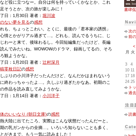
など役に立つなー。自分は何を持っていくかなとか、これ
足そうとか、次の旅が楽しみに！
書肆侃
了日：1月30日 著者：
堀川波
Nav
のない夢を見る
の
感想
れも、ちょっとこわい。とくに、最後の「君本家の誘拐」
次
心情とかがリアル過ぎて…。どれも、読んでるうちに、じ
前
じわーと来て、後味わるし。今回短編集だったけど、長編
<
読んでみたいね。WOWOWのドラマ、録画してるの、そろ
月
火
ろ観ようかな。
了日：1月20日 著者：
辻村深月
3
4
稿零枚日記
の
感想
10
11
しぶりの小川洋子だったんだけど、なんだかはまれないう
17
18
24
25
に終わっちゃったよ…。久しぶり過ぎたかなあ。初期のこ
ト
の作品を読み直してみようかな。
過
了日：1月14日 著者：
小川洋子
注目
体のいいなり (朝日文庫)
の
感想
読
熱大陸に出てたころ、実際はこんな状態だったんだーと。
Cat
期の乳ガンからの全摘…。いろいろ知らないことも多く、
とがきまで、もう一気に読みました！
bab