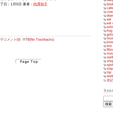
了日：1月5日 著者：
内澤旬子
boo
cafe
cin
dra
eat
eat 
exhi
frog
goh
hou
コメント(0)
TB(No Trackbacks)
kor
live
Mis
mus
outd
sho
spot
stay
trip
wor
全
Sea