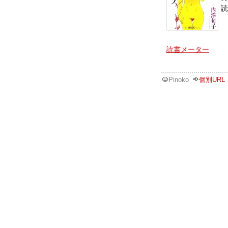
読
読書メーター
Pinoko
個別URL