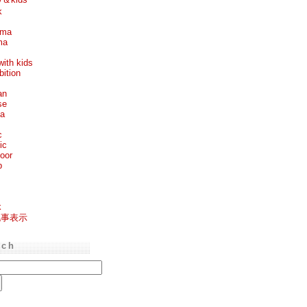
k
ema
ma
with kids
bition
an
se
ea
c
ic
oor
p
k
記事表示
rch