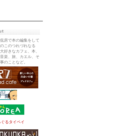
ut
侃房で本の編集をして
のこのつれづれなる
大好きなカフェ、本、
音楽、旅、カエル、そ
事のことなど。