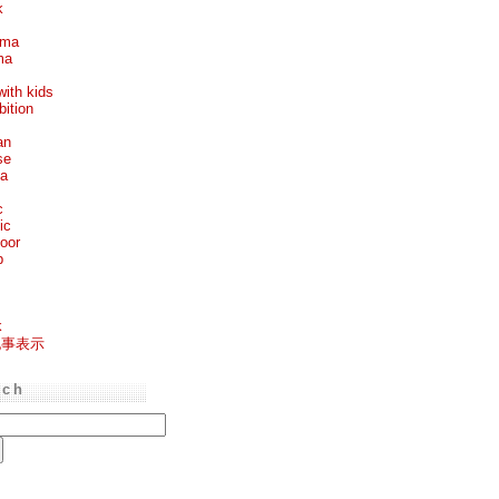
k
ema
ma
with kids
bition
an
se
ea
c
ic
oor
p
k
記事表示
rch