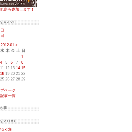
侃房も参加します！
igation
の日
の日
2012-01
>
水
木
金
土
日
1
4
5
6
7
8
11
12
13
14
15
18
19
20
21
22
25
26
27
28
29
ップページ
去記事一覧
記事
egories
y＆kids