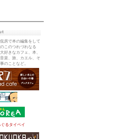
ut
侃房で本の編集をして
のこのつれづれなる
大好きなカフェ、本、
音楽、旅、カエル、そ
事のことなど。