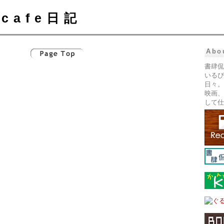
cafe日記
Abo
書肆侃
いるぴ
日々。
映画、
して仕