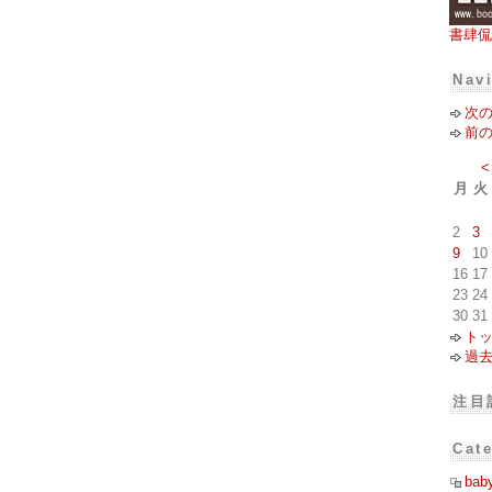
書肆侃
Nav
次
前
<
月
火
2
3
9
10
16
17
23
24
30
31
ト
過
注目
Cat
bab