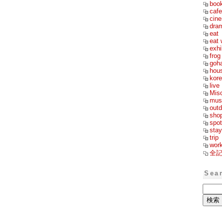
boo
cafe
cin
dra
eat
eat 
exhi
frog
goh
hou
kor
live
Mis
mus
outd
sho
spot
stay
trip
wor
全
Sea