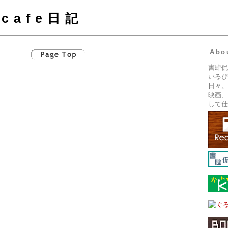
cafe日記
Abo
書肆侃
いるぴ
日々。
映画、
して仕