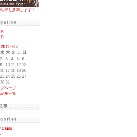
侃房も参加します！
igation
の月
の月
2011-03
>
水
木
金
土
日
2
3
4
5
6
9
10
11
12
13
16
17
18
19
20
23
24
25
26
27
30
31
ップページ
去記事一覧
記事
egories
y＆kids
k