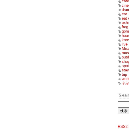
cafe
cin
dra
eat
eat 
exhi
frog
goh
hou
kor
live
Mis
mus
outd
sho
spot
stay
trip
wor
全
Sea
RSS2.