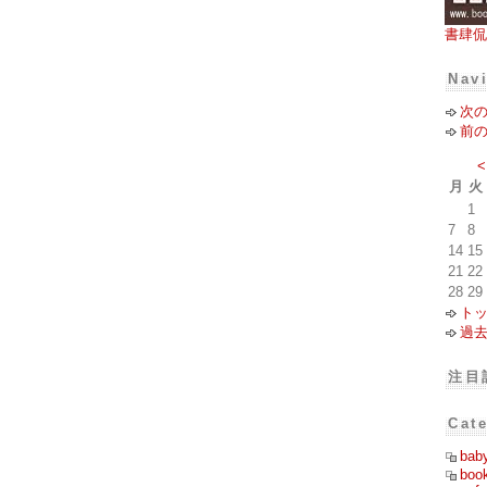
書肆侃
Nav
次
前
<
月
火
1
7
8
14
15
21
22
28
29
ト
過
注目
Cat
bab
boo