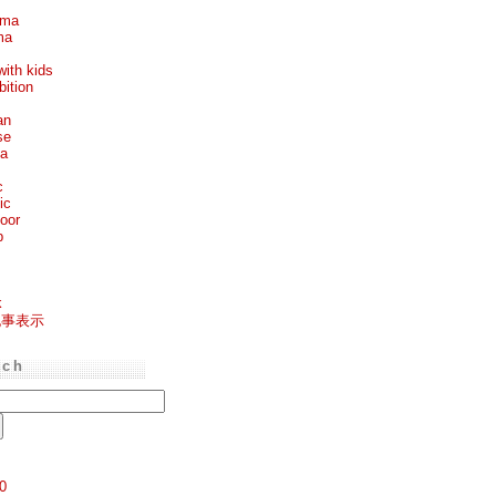
ema
ma
with kids
bition
an
se
ea
c
ic
oor
p
k
記事表示
rch
0