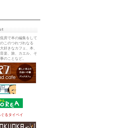
ut
侃房で本の編集をして
のこのつれづれなる
大好きなカフェ、本、
音楽、旅、カエル、そ
事のことなど。