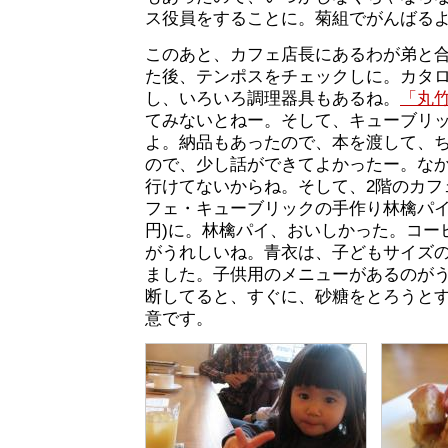
ス役員をすることに。菊組でがんばる
このあと、カフェ店長にあるわが弟と
た後、テンポスをチェックしに。カタ
し、いろいろ調理器具もあるね。
「丸
てみないとねー。そして、キューブリ
よ。納品もあったので、本を渡して、
ので、少し話ができてよかったー。な
行けてないからね。そして、2階のカフ
フェ・キューブリックの手作り林檎パイ(3
円)に。林檎パイ、おいしかった。コー
がうれしいね。青衣は、子どもサイズ
ました。子供用のメニューがあるのが
断してると、すぐに、砂糖をとろうと
意です。