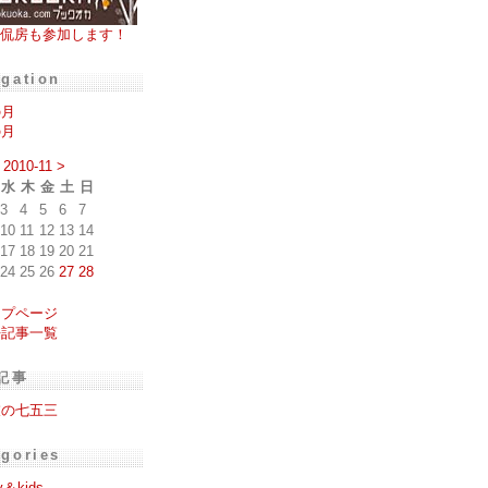
侃房も参加します！
igation
の月
の月
2010-11
>
水
木
金
土
日
3
4
5
6
7
10
11
12
13
14
17
18
19
20
21
24
25
26
27
28
ップページ
去記事一覧
記事
衣の七五三
egories
y＆kids