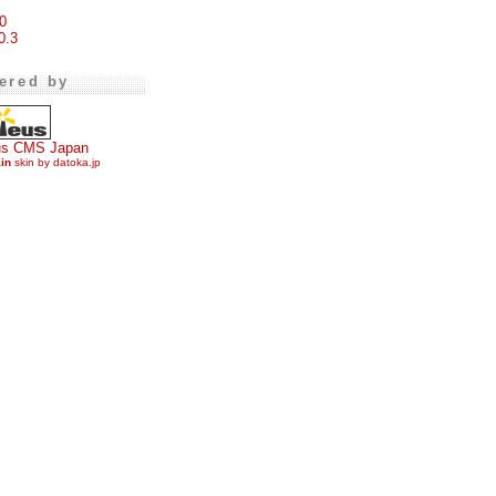
0
0.3
ered by
us CMS Japan
ain
skin by datoka.jp