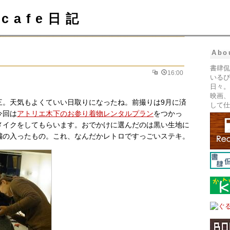
cafe日記
Abo
書肆侃
16:00
いるぴ
日々。
映画、
三。天気もよくていい日取りになったね。前撮りは9月に済
して仕
今回は
アトリエ木下のお参り着物レンタルプラン
をつかっ
メイクをしてもらいます。おでかけに選んだのは黒い生地に
繍の入ったもの。これ、なんだかレトロですっごいステキ。