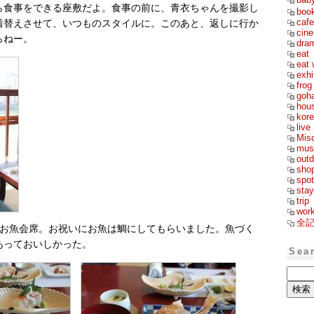
ら食事をできる座敷だよ。食事の前に、青衣ちゃんを撮影し
boo
cafe
着替えさせて、いつものスタイルに。このあと、返しに行か
cin
らねー。
dra
eat
eat 
exhi
frog
goh
hou
kor
live
Mis
mus
outd
sho
spot
stay
trip
wor
全
円のお魚会席。お祝いにお魚は鯛にしてもらいました。魚づく
あっておいしかった。
Sea