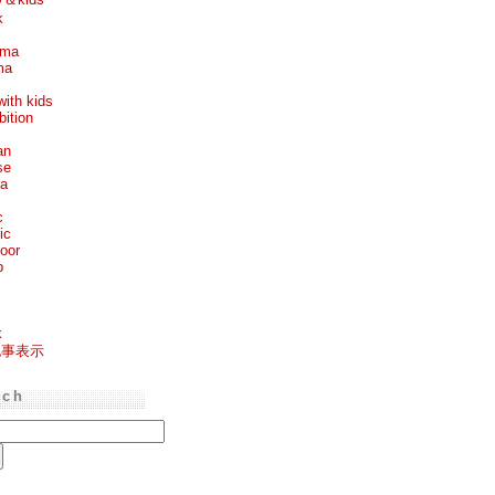
k
ema
ma
with kids
bition
an
se
ea
c
ic
oor
p
k
記事表示
rch