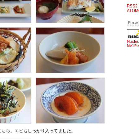
RSS2.
ATOM
Pow
Nucle
[dtk] Pl
こちら。エビもしっかり入ってました。