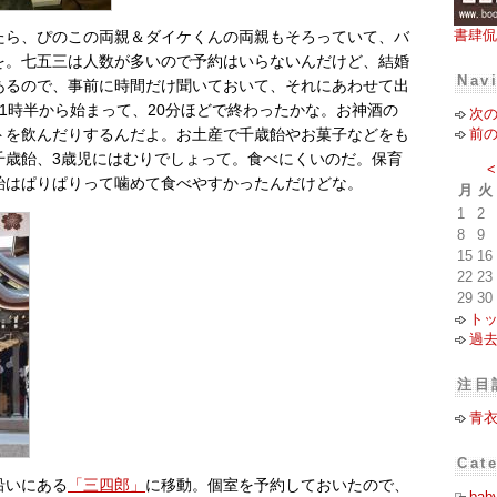
書肆侃
たら、ぴのこの両親＆ダイケくんの両親もそろっていて、バ
を。七五三は人数が多いので予約はいらないんだけど、結婚
Nav
あるので、事前に時間だけ聞いておいて、それにあわせて出
1時半から始まって、20分ほどで終わったかな。お神酒の
次
前
トを飲んだりするんだよ。お土産で千歳飴やお菓子などをも
千歳飴、3歳児にはむりでしょって。食べにくいのだ。保育
<
飴はぱりぱりって噛めて食べやすかったんだけどな。
月
火
1
2
8
9
15
16
22
23
29
30
ト
過
注目
青
Cat
沿いにある
「三四郎」
に移動。個室を予約しておいたので、
bab