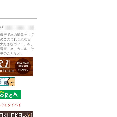
ut
侃房で本の編集をして
のこのつれづれなる
大好きなカフェ、本、
音楽、旅、カエル、そ
事のことなど。