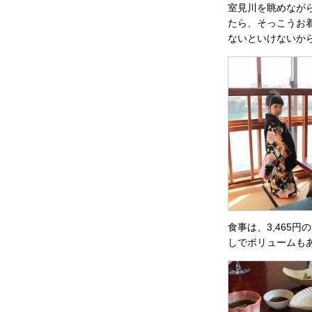
室見川を眺めなが
たら、そっこうお
ないといけないか
食事は、3,465
しでボリュームも