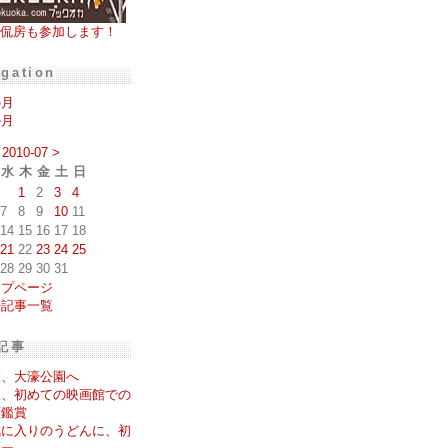
侃房も参加します！
igation
の月
の月
2010-07
>
水
木
金
土
日
1
2
3
4
7
8
9
10
11
14
15
16
17
18
21
22
23
24
25
28
29
30
31
ップページ
去記事一覧
記事
衣、大濠公園へ
衣、初めての映画館での
画鑑賞
気に入りのうどんに、初