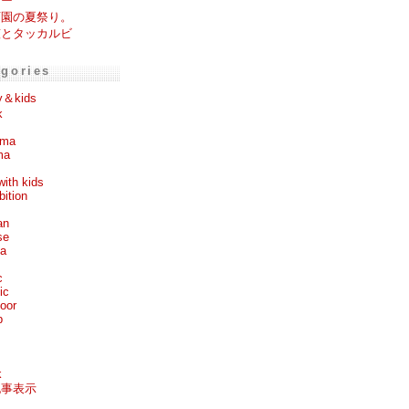
レー
育園の夏祭り。
笠とタッカルビ
egories
y＆kids
k
ema
ma
with kids
bition
an
se
ea
c
ic
oor
p
k
記事表示