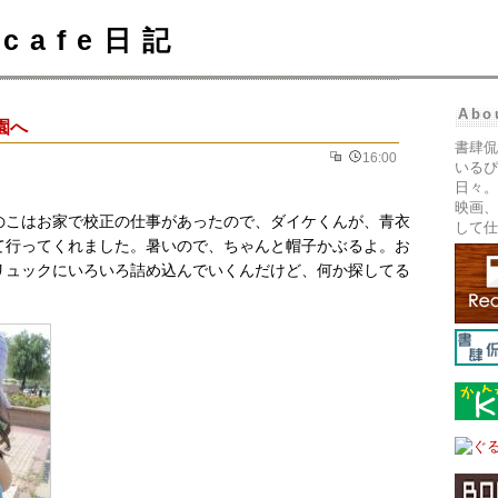
cafe日記
Abo
園へ
書肆侃
16:00
いるぴ
日々。
映画、
のこはお家で校正の仕事があったので、ダイケくんが、青衣
して仕
て行ってくれました。暑いので、ちゃんと帽子かぶるよ。お
リュックにいろいろ詰め込んでいくんだけど、何か探してる