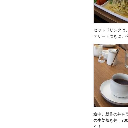
セットドリンクは、
デザートつきに。
途中、新作の丼を
の生姜焼き丼」7
う！