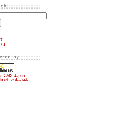
rch
0
0.3
ered by
us CMS Japan
ain
skin by datoka.jp