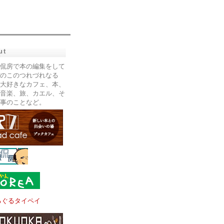
ut
侃房で本の編集をして
のこのつれづれなる
大好きなカフェ、本、
音楽、旅、カエル、そ
事のことなど。