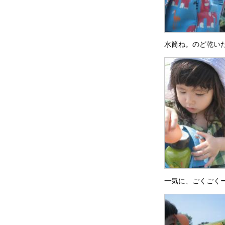
水筒ね。のど乾い
一気に、ごくごく