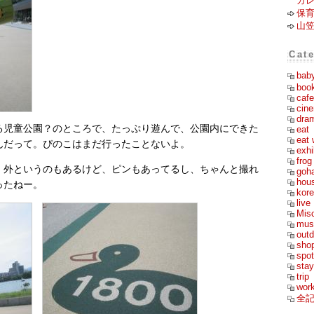
カ
保
山
Cat
bab
boo
cafe
cin
dra
る児童公園？のところで、たっぷり遊んで、公園内にできた
eat
eat 
んだって。ぴのこはまだ行ったことないよ。
exhi
frog
。外というのもあるけど、ピンもあってるし、ちゃんと撮れ
goh
hou
ったねー。
kor
live
Mis
mus
outd
sho
spot
stay
trip
wor
全