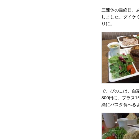
三連休の最終日、
しました。ダイケく
りに。
で、ぴのこは、自
800円に。プラス
緒にパスタ食べる