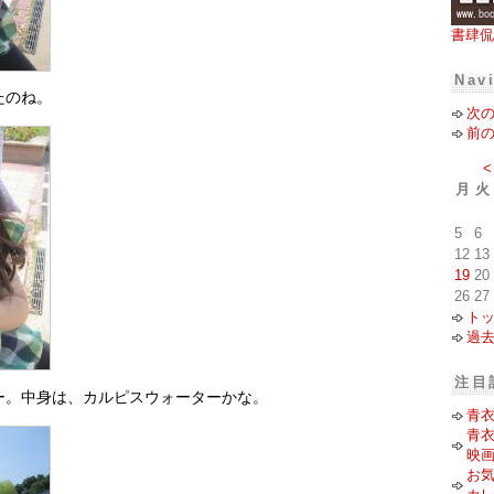
書肆侃
Nav
たのね。
次
前
<
月
火
5
6
12
13
19
20
26
27
ト
過
注目
ー。中身は、カルピスウォーターかな。
青
青
映
お