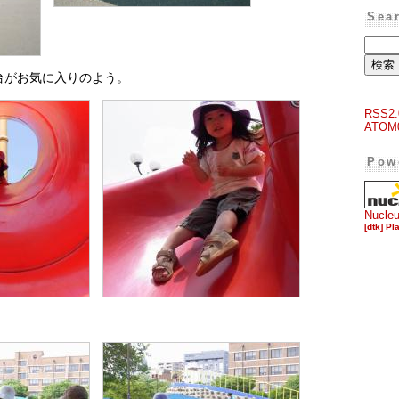
Sea
台がお気に入りのよう。
RSS2.
ATOM
Pow
Nucle
[dtk] Pl