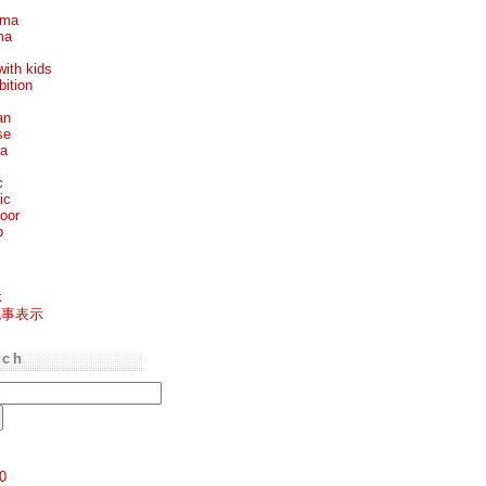
ema
ma
with kids
bition
an
se
ea
c
ic
oor
p
k
記事表示
rch
0