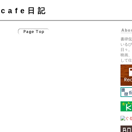
cafe日記
Abo
書肆侃
いるぴ
日々。
映画、
して仕