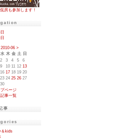
侃房も参加します！
igation
の日
の日
2010-06
>
水
木
金
土
日
2
3
4
5
6
9
10
11
12
13
16
17
18
19
20
23
24
25
26
27
30
ップページ
去記事一覧
記事
egories
y＆kids
k