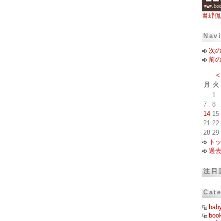
書肆侃
Nav
次
前
<
月
火
1
7
8
14
15
21
22
28
29
ト
過
注目
Cat
bab
boo