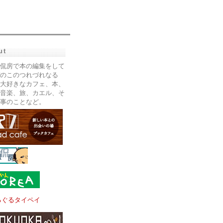
ut
侃房で本の編集をして
のこのつれづれなる
大好きなカフェ、本、
音楽、旅、カエル、そ
事のことなど。