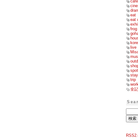
cafe
cin
dra
eat
eat 
exhi
frog
goh
hou
kor
live
Mis
mus
outd
sho
spot
stay
trip
wor
全
Sea
RSS2.