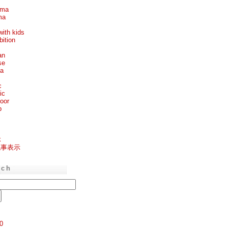
ema
ma
with kids
bition
an
se
ea
c
ic
oor
p
k
記事表示
rch
0