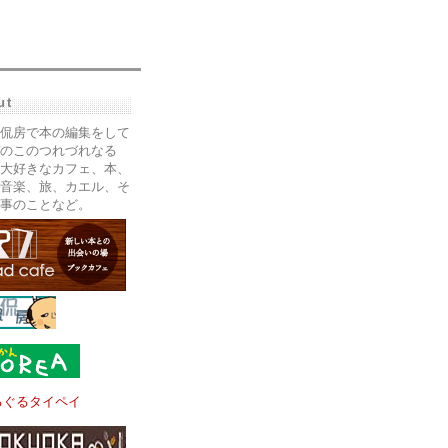
ut
侃房で本の編集をして
のこのつれづれなる
大好きなカフェ、本、
音楽、旅、カエル、そ
事のことなど。