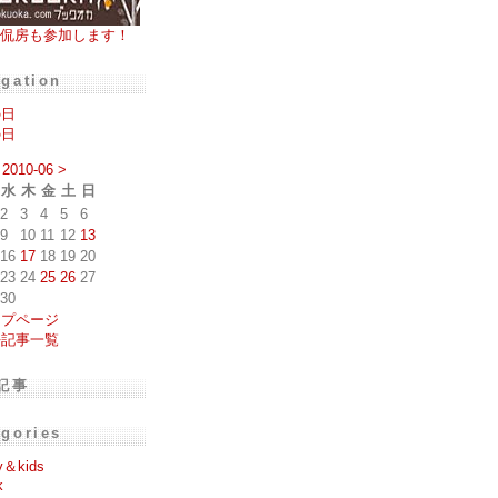
侃房も参加します！
igation
の日
の日
2010-06
>
水
木
金
土
日
2
3
4
5
6
9
10
11
12
13
16
17
18
19
20
23
24
25
26
27
30
ップページ
去記事一覧
記事
egories
y＆kids
k