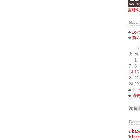
書肆侃
Nav
次
前
<
月
火
1
7
8
14
15
21
22
28
29
ト
過
注目
Cat
bab
boo