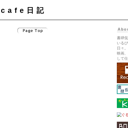
cafe日記
Abo
書肆侃
いるぴ
日々。
映画、
して仕