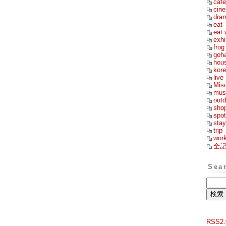
cafe
cin
dra
eat
eat 
exhi
frog
goh
hou
kor
live
Mis
mus
outd
sho
spot
stay
trip
wor
全
Sea
RSS2.