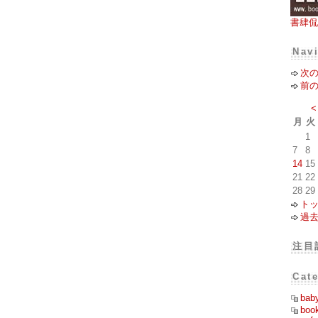
書肆侃
Nav
次
前
<
月
火
1
7
8
14
15
21
22
28
29
ト
過
注目
Cat
bab
boo