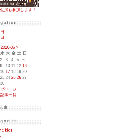
侃房も参加します！
igation
の日
の日
2010-06
>
水
木
金
土
日
2
3
4
5
6
9
10
11
12
13
16
17
18
19
20
23
24
25
26
27
30
ップページ
去記事一覧
記事
egories
y＆kids
k