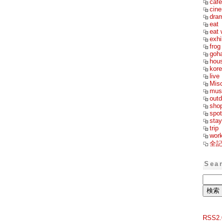
cafe
cin
dra
eat
eat 
exhi
frog
goh
hou
kor
live
Mis
mus
outd
sho
spot
stay
trip
wor
全
Sea
RSS2.