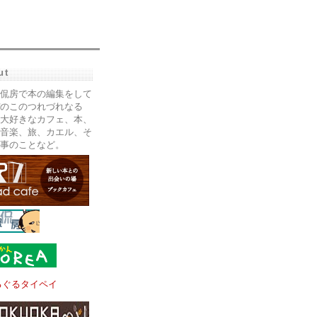
ut
侃房で本の編集をして
のこのつれづれなる
大好きなカフェ、本、
音楽、旅、カエル、そ
事のことなど。