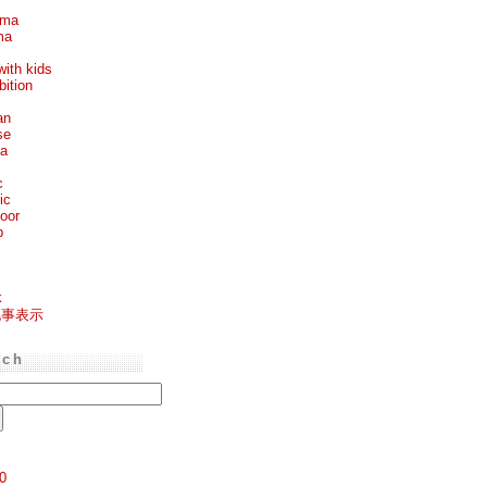
ema
ma
with kids
bition
an
se
ea
c
ic
oor
p
k
記事表示
rch
0