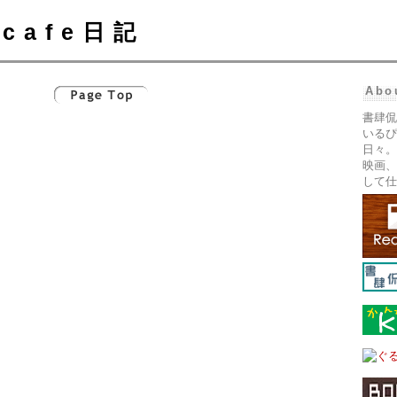
cafe日記
Abo
書肆侃
いるぴ
日々。
映画、
して仕