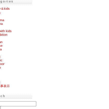
egories
y＆kids
k
ema
ma
with kids
bition
an
se
ea
c
ic
oor
p
k
記事表示
rch