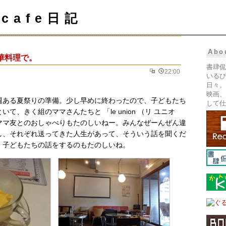
cafe日記
Abo
華料理で。
書肆侃
22:00
いるぴ
日々。
映画、
週ある夏祭りの準備。少し早めに終わったので、子どもたち
して仕
て、きく組のママさんたちと 「le union （リ ユニオ
ママ友とのおしゃべりもたのしいねー。みんなぜーんぜん違
し、それぞれ送ってきた人生があって、そういう話を聞くだ
、子どもたちの話をするのもたのしいね。