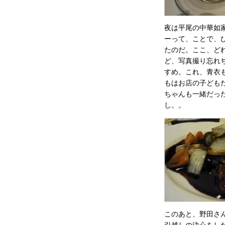
夜は平尾の中華如
ーって、ことで、
たのだ。ここ、ど
ど、写真撮り忘れ
すめ。これ、青衣
もはお店の子ども
ちゃんも一緒だっ
し。。
このあと、野田さ