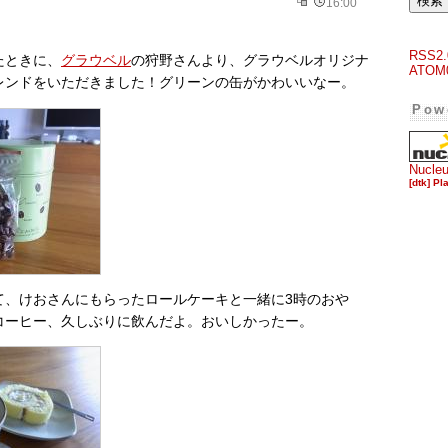
16:00
RSS2.
たときに、
グラウベル
の狩野さんより、グラウベルオリジナ
ATOM
レンドをいただきました！グリーンの缶がかわいいなー。
Pow
Nucle
[dtk] Pl
て、けおさんにもらったロールケーキと一緒に3時のおや
コーヒー、久しぶりに飲んだよ。おいしかったー。