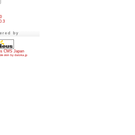
0
0.3
ered by
us CMS Japan
ain
skin by datoka.jp