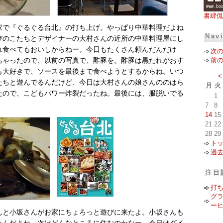
書肆侃
家で『ぐるぐる台北』の打ち上げ。やっぱり中華料理だよね
Nav
ぴのこたちとデザイナーの大村さんの近所の中華料理屋にし
れ食べてもおいしからねー。今日もたくさん頼んだんだけ
次
前
ちゃったので、以前の写真で、酢豚を。酢豚は黒たれがおす
も大好きで、ソースを最後まで食べようとするからね。いつ
<
たちと遊んでるんだけど、今日は大村さんの娘さんののはら
月
火
たので、こどもパワー炸裂だったね。最後には、服脱いでる
1
7
8
14
15
21
22
28
29
ト
過
注目
打
グ
ー
んと小坂さんがお家にちょろっと遊びに来たよ。小坂さんも