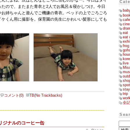
たんだよね。次はどんなところに住むのかなー。今日はダイ
Cat
ったので、またまた青衣と2人でお風呂＆寝かしつけ。今日
bab
やお姉ちゃんと遊んでご機嫌の青衣。ベッドの上でごろごろ
boo
イケくん用に撮影を。保育園の先生にかわいい髪形にしても
cafe
cin
dra
eat
eat 
exhi
frog
goh
hou
kor
live
Mis
mus
outd
sho
spot
stay
trip
コメント(0)
TB(No Trackbacks)
wor
全
Sea
リジナルのコーヒー缶