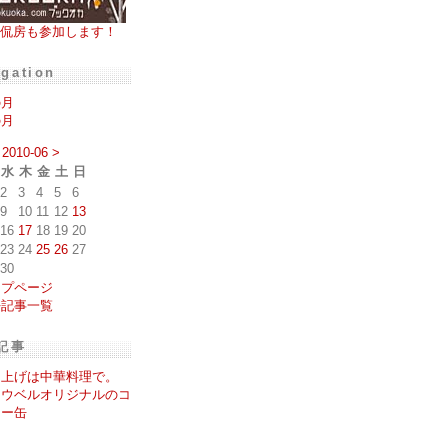
侃房も参加します！
igation
の月
の月
2010-06
>
水
木
金
土
日
2
3
4
5
6
9
10
11
12
13
16
17
18
19
20
23
24
25
26
27
30
ップページ
去記事一覧
記事
ち上げは中華料理で。
ラウベルオリジナルのコ
ヒー缶