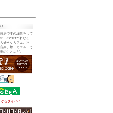
ut
侃房で本の編集をして
のこのつれづれなる
大好きなカフェ、本、
音楽、旅、カエル、そ
事のことなど。