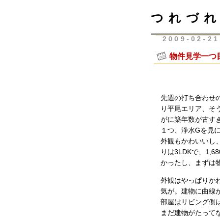
つれづれ
2009-02-21
物件見学一つ
先週の打ち合わせ
り平尾エリア、そ
がに築年数が古す
１つ、浄水Gを見
外観もかわいいし
りは3LDKで、1
かったし、まずは
外観はやっぱりか
気が。建物に曲線
部屋はリビング側
まだ建物がたって