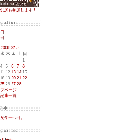
侃房も参加します！
igation
の日
の日
2009-02
>
水
木
金
土
日
1
4
5
6
7
8
11
12
13
14
15
18
19
20
21
22
25
26
27
28
ップページ
去記事一覧
記事
件見学一つ目。
egories
y＆kids