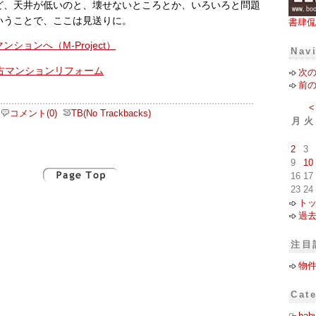
ど、天井が低いのと、壊せないところとか、いろいろと問題
いうことで、ここは見送りに。
書肆侃
ションへ（M-Project）
Nav
次
前
<
コメント(0)
TB(No Trackbacks)
月
火
2
3
9
10
16
17
23
24
ト
過
注目
物
Cat
bab