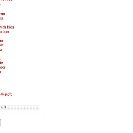
k
ema
ma
with kids
bition
an
se
ea
c
ic
oor
p
k
記事表示
rch