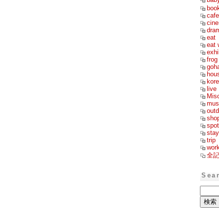
boo
cafe
cin
dra
eat
eat 
exhi
frog
goh
hou
kor
live
Mis
mus
outd
sho
spot
stay
trip
wor
全
Sea