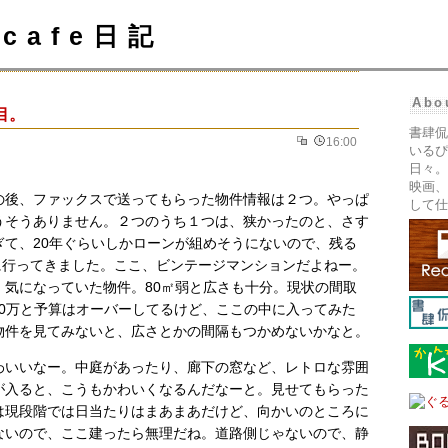
cafe日記
Abo
目。
書肆侃
16:00
いるぴ
日々。
映画、
の後、ファックスで送ってもらった物件情報は２つ。やっぱ
して仕
うそうありません。２つのうち１つは、狭かったのと、さす
ぎて、20年ぐらいしかローンが組めそうにないので、残る
に行ってきました。ここ、ビンテージマンションだよねー。
、気になっていた物件。80㎡弱と広さも十分。現状の間取
,680万と予算はオーバーしてるけど、ここの中に入ってみた
物件を見てみないと、広さとかの間隔もつかめないかなと。
わいいなー。中庭があったり、廊下の窓など、レトロな雰囲
が入ると、こうもかわいくなるんだなーと。見せてもらった
は現段階では日当たりはまあまあだけど、向かいのところに
ないので、ここ建ったら無理だね。道路側じゃないので、静