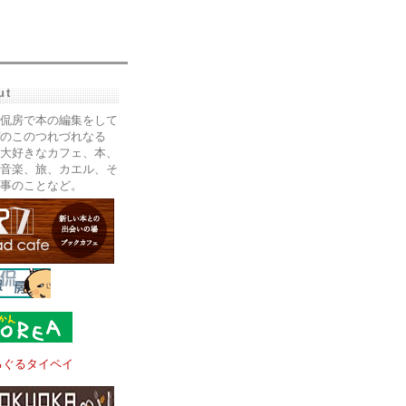
ut
侃房で本の編集をして
のこのつれづれなる
大好きなカフェ、本、
音楽、旅、カエル、そ
事のことなど。