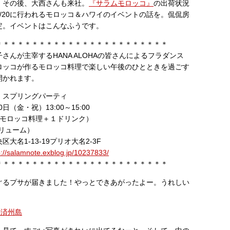
。その後、大西さんも来社。
『サラムモロッコ』
の出荷状況
/20に行われるモロッコ＆ハワイのイベントの話を。侃侃房
定。イベントはこんなふうです。
＊＊＊＊＊＊＊＊＊＊＊＊＊＊＊＊＊＊＊＊＊＊＊＊
さんが主宰するHANA ALOHAの皆さんによるフラダンス
ロッコが作るモロッコ料理で楽しい午後のひとときを過ごす
に開かれます。
 スプリングパーティ
0日（金・祝）13:00～15:00
 （モロッコ料理＋１ドリンク）
ボリューム）
-13-19プリオ大名2-3F
p://salamnote.exblog.jp/10237833/
＊＊＊＊＊＊＊＊＊＊＊＊＊＊＊＊＊＊＊＊＊＊＊＊
ぐるプサが届きました！やっとできあがったよー。うれしい