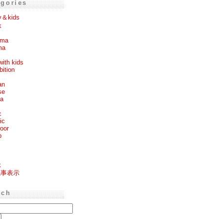
egories
y＆kids
k
ema
ma
with kids
bition
an
se
ea
c
ic
oor
p
k
記事表示
rch