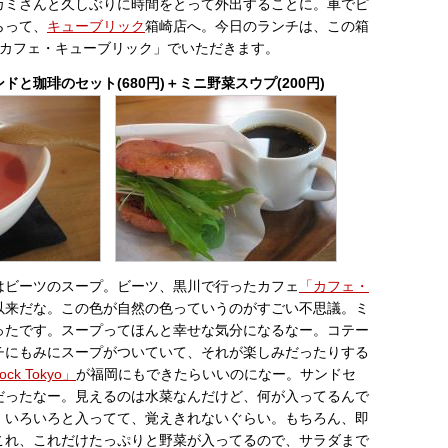
カミさんと久しぶりに時間をとって外出することに。車でピ
らって、
キューブリック
箱崎店へ。今日のランチは、この箱
「カフェ・キューブリック」でいただきます。
と珈琲のセット(680円)＋ミニ野菜スウプ(200円)
はビーツのスープ。ビーツ、黒川で行ったカフェ
「カフェ・
以来だな。この色が自然の色っていうのがすごい不思議。ミ
ったです。スープってほんと幸せな気分になるなー。コテー
チにもみにスープがついていて、それが楽しみだったりする
ock Tokyo」
が福岡にもできたらいいのになー。サンドセ
だったなー。見えるのは水菜なんだけど、何が入ってるんで
、いろいろと入ってて、覚えきれないぐらい。もちろん、即
これ、これだけたっぷりと野菜が入ってるので、サラダまで