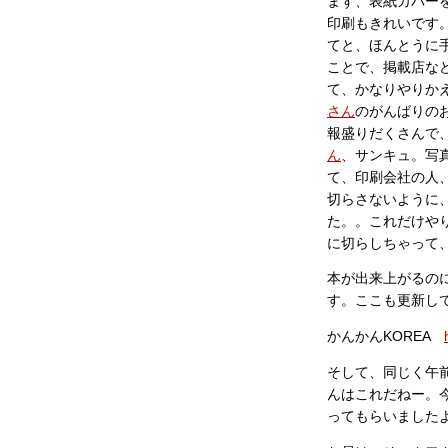
まず、表紙カバー
印刷もきれいです
てと、ほんとうに
ことで、掲載店な
て、かなりやりか
さん
のがんばりの
報盛りだくさんで
ん
、サンキュ。写
て、印刷会社の人
切らさないように
た。。これだけや
に切らしちゃって
本が出来上がるの
す。ここも更新し
かんかんKOREA
そして、同じく午
んはこれだねー。
ってもらいました