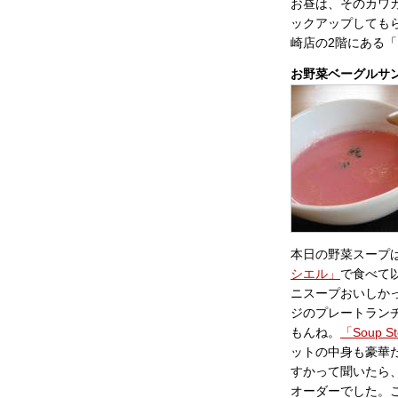
お昼は、そのカワ
ックアップしても
崎店の2階にある
お野菜ベーグルサンド
本日の野菜スープ
シエル」
で食べて
ニスープおいしか
ジのプレートラン
もんね。
「Soup St
ットの中身も豪華
すかって聞いたら
オーダーでした。