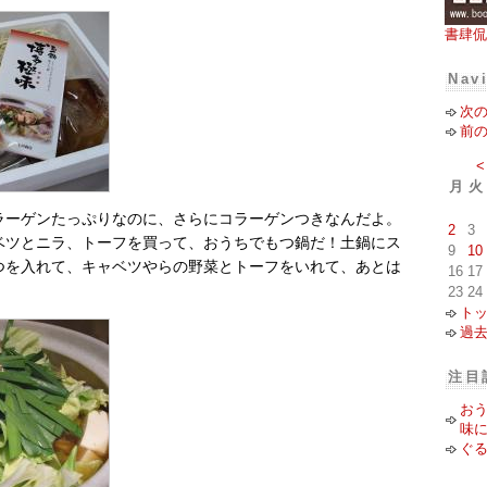
書肆侃
Nav
次
前
<
月
火
ラーゲンたっぷりなのに、さらにコラーゲンつきなんだよ。
2
3
ベツとニラ、トーフを買って、おうちでもつ鍋だ！土鍋にス
9
10
つを入れて、キャベツやらの野菜とトーフをいれて、あとは
16
17
23
24
ト
過
注目
お
味
ぐ