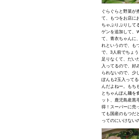
ぐらぐらと野菜が
て、もつをお店に
ちゃぷりぷりして
ゲンを追加して、
て、青衣ちゃんに
れというので、も
で、3人前でちょ
足りなくて、だい
入ってるので、好
られないので、少
ぽんも2玉入って
んだよねー。もち
とちゃんぽん麺を
ット、鹿児島産黒
得！スーパーに売
ても国産のもつだ
ってのにいけない