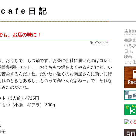
cafe日記
Abo
でも、お店の味に！
書肆侃
21:25
いるぴ
日々。
映画、
は、おうちで、もつ鍋です。お昼に会社に届いたのはコレ！
して仕
鍋博多極味セット」。おうちもつ鍋をよくやるんだけど、い
に苦労するんだよね。だいたい近くのお肉屋さんに買いに行
切れのときもあるし、もつって高いんだよねー。で、それな
てみたのがこれ。
ット
（3人前）4725円
もつ（小腸、ギアラ） 300g
玉
辛子