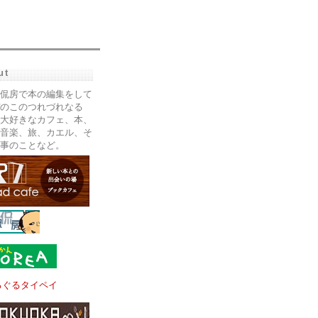
ut
侃房で本の編集をして
のこのつれづれなる
大好きなカフェ、本、
音楽、旅、カエル、そ
事のことなど。