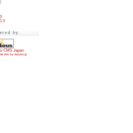
0
0.3
ered by
us CMS Japan
ain
skin by datoka.jp