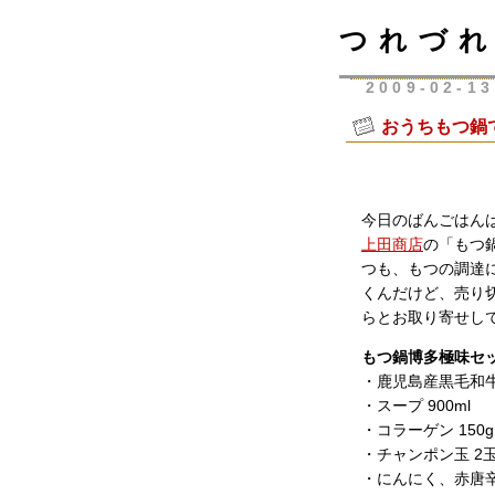
つれづれ
2009-02-13
おうちもつ鍋
今日のばんごはん
上田商店
の「もつ
つも、もつの調達
くんだけど、売り
らとお取り寄せし
もつ鍋博多極味セ
・鹿児島産黒毛和牛
・スープ 900ml
・コラーゲン 150g
・チャンポン玉 2
・にんにく、赤唐