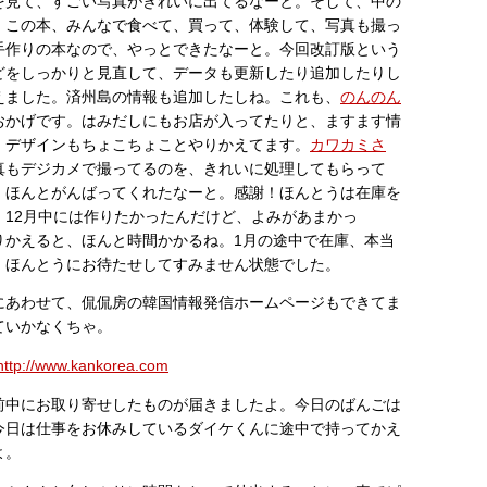
を見て、すごい写真がきれいに出てるなーと。そして、中の
。この本、みんなで食べて、買って、体験して、写真も撮っ
手作りの本なので、やっとできたなーと。今回改訂版という
どをしっかりと見直して、データも更新したり追加したりし
えました。済州島の情報も追加したしね。これも、
のんのん
おかげです。はみだしにもお店が入ってたりと、ますます情
、デザインもちょこちょことやりかえてます。
カワカミさ
真もデジカメで撮ってるのを、きれいに処理してもらって
、ほんとがんばってくれたなーと。感謝！ほんとうは在庫を
、12月中には作りたかったんだけど、よみがあまかっ
りかえると、ほんと時間かかるね。1月の途中で在庫、本当
、ほんとうにお待たせしてすみません状態でした。
にあわせて、侃侃房の韓国情報発信ホームページもできてま
ていかなくちゃ。
http://www.kankorea.com
前中にお取り寄せしたものが届きましたよ。今日のばんごは
今日は仕事をお休みしているダイケくんに途中で持ってかえ
よ。