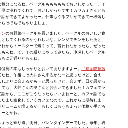
な気分になるね。ベーグルももちもちでおいしかったー。そ
丁寧に淹れてくれて、おいしかったです！カワカミさんとも
り話ができてよかったー。仕事もぐるプサができて一段落し
からはぼちぼちやりましょ。
チン
のお野菜ベーグルを買いました。ベーグルのおいしい食
んとしてくれるのがうれしいな。レンジでチンをしたあと、
それからトースターで焼くって、言われなかったら、ぜった
だもんね。で、その通りにやってみたら、冷凍したベーグル
もちに元通りだもんね。
侃侃房の本もしっかりとおいてありますよー。
『福岡喫茶散
筋だね。午後には大井さん来るかなーと思ったけど、会え
久しぶりに会えるかもーと思ったけど、会えず。日が悪かっ
。でも、大井さんの奥さんとお会いできました！カフェでラ
て話から、ここがこうなったらいいよねーと、カフェ話でも
まだまだ進化していくカフェなので、これからに期待しまー
ボリュームが増えるか、もしくはもうちょっと価格が手ごろ
なーとかね。
ちょっと寄り道。明日、バレンタインデーでした。毎年、岩