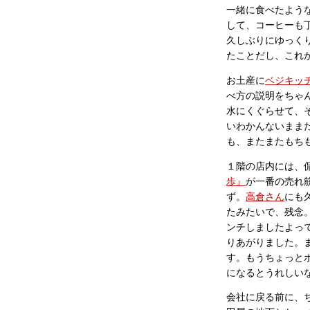
一緒に食べたよう
して、コーヒーも
久しぶりにゆっく
たことだし、これ
お土産に
ベジキッ
べ方の説明をちゃ
水にくぐらせて、
いわかんないまま
も、またまたもち
１階の店内には、
歩』
が一番の売れ
ず。
高倉さん
にも
たみたいで、残念
ンチしましたよっ
りあがりました。
す。もうちょっと
になるとうれしい
会社に戻る前に、