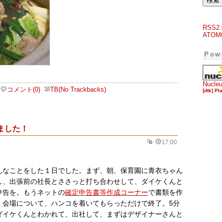
RSS2.
ATOM
Pow
Nucle
コメント(0)
TB(No Trackbacks)
[dtk] Pl
ました！
17:00
んなことをした１日でした。まず、朝、保育園に青衣ちゃん
し、出張前の社長とささっと打ち合わせして、ダイケくんと
申告を。もうネットの
確定申告書等作成コーナー
で書類を作
、会場について、ハンコを着いてもらっただけで終了。5分
ダイケくんとわかれて、出社して、まずはデザイナーさんと