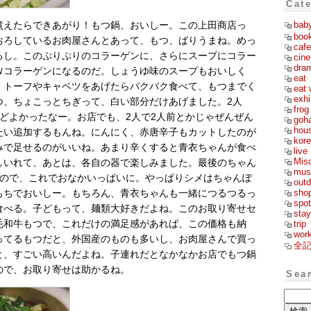
Cat
bab
煮えたらできあがり！もつ鍋、おいしー。この上田商店っ
boo
おろしているお肉屋さんとあって、もつ、ばりうまね。めっ
cafe
るし。このぷりぷりのコラーゲンに、さらにスープにコラー
cin
dra
Ｗコラーゲンになるのだ。しょうゆ味のスープもおいしく
eat
、トーフやキャベツをあげたらバクバク食べて、もつまでく
eat 
exhi
つ、ちょこっとちぎって、白い部分だけあげました。2人
frog
うどよかったなー。お店でも、2人で2人前とかじゃぜんぜん
goh
hou
たい追加するもんね。にんにく、赤唐辛子もカットしたのが
kor
みで足せるのがいいね。あまり辛くすると青衣ちゃんが食べ
live
Mis
しいれて、あとは、各自の器で楽しみました。最後のちゃん
mus
るので、これでおなかいっぱいに。やっぱりシメはちゃんぽ
outd
sho
もちでおいしー。もちろん、青衣ちゃんも一緒につるつるっ
spot
食べる。子どもって、麺類大好きだよね。このお取り寄せセ
stay
毛和牛もつで、これだけの満足感があれば、この価格も納
trip
wor
ってるもつだと、外国産のものも多いし、お肉屋さんで買っ
全
と、すごい高いんだよね。子連れだとなかなかお店でもつ鍋
ので、お取り寄せは助かるね。
Sea