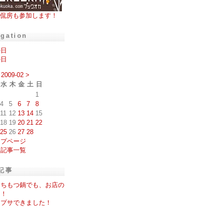
侃房も参加します！
igation
の日
の日
2009-02
>
水
木
金
土
日
1
4
5
6
7
8
11
12
13
14
15
18
19
20
21
22
25
26
27
28
ップページ
去記事一覧
記事
うちもつ鍋でも、お店の
に！
るプサできました！