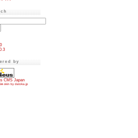
rch
0
0.3
ered by
us CMS Japan
ain
skin by datoka.jp