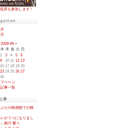
侃房も参加します！
igation
の月
の月
2009-09
>
水
木
金
土
日
2
3
4
5
6
9
10
11
12
13
16
17
18
19
20
23
24
25
26
27
30
ップページ
去記事一覧
記事
しぶりの映画館での映
。
ツレがうつになりまし
』細川 貂々