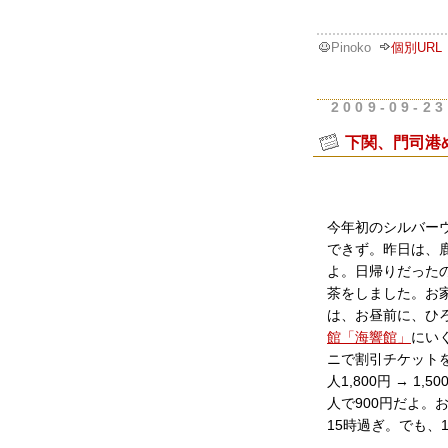
Pinoko
個別URL
2009-09-23
下関、門司港
今年初のシルバー
できず。昨日は、
よ。日帰りだった
茶をしました。お
は、お昼前に、ひ
館「海響館」
にい
ニで割引チケット
人1,800円 → 
人で900円だよ
15時過ぎ。でも、