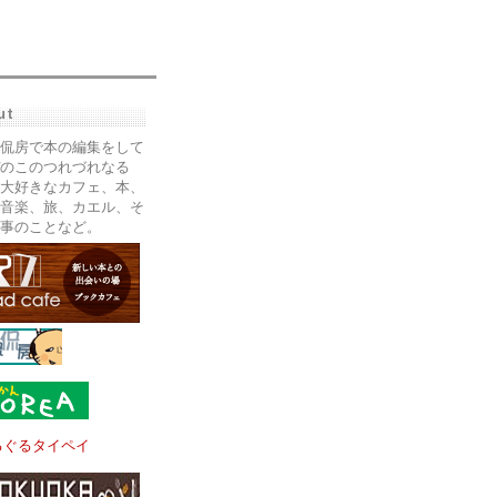
ut
侃房で本の編集をして
のこのつれづれなる
大好きなカフェ、本、
音楽、旅、カエル、そ
事のことなど。