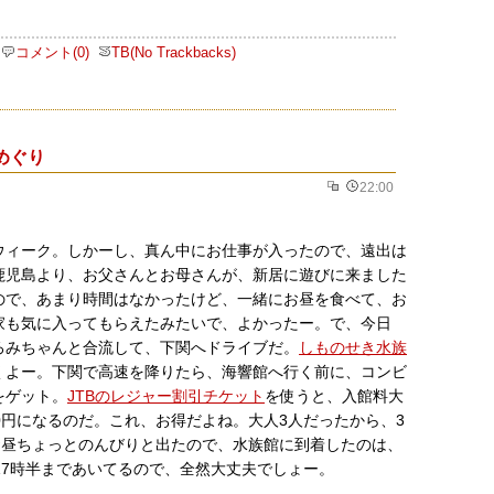
コメント(0)
TB(No Trackbacks)
めぐり
22:00
ウィーク。しかーし、真ん中にお仕事が入ったので、遠出は
鹿児島より、お父さんとお母さんが、新居に遊びに来ました
ので、あまり時間はなかったけど、一緒にお昼を食べて、お
家も気に入ってもらえたみたいで、よかったー。で、今日
ろみちゃんと合流して、下関へドライブだ。
しものせき水族
くよー。下関で高速を降りたら、海響館へ行く前に、コンビ
をゲット。
JTBのレジャー割引チケット
を使うと、入館料大
1,500円になるのだ。これ、お得だよね。大人3人だったから、3
。お昼ちょっとのんびりと出たので、水族館に到着したのは、
17時半まであいてるので、全然大丈夫でしょー。