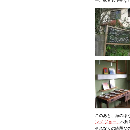
ー。家具も小物な
このあと、海のほ
ング ジョー」
へ到
それなりの値段な