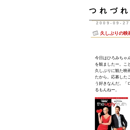
つれづれ
2009-09-27
久しぶりの映
今日はひろみちゃ
を観ましたー。こ
久しぶりに観た映画
たから。応募した
う好きなんだ。「
るもんねー。