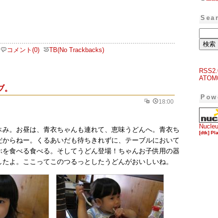
Sea
コメント(0)
TB(No Trackbacks)
RSS2.
ATOM
ブ。
Pow
18:00
Nucle
休み。お昼は、青衣ちゃんも連れて、恵味うどんへ。青衣ち
[dtk] Pl
だからねー。くるあいだも待ちきれずに、テーブルにおいて
ぶを食べる食べる。そしてうどん登場！ちゃんお子供用の器
したよ。ここってこのつるっとしたうどんがおいしいね。