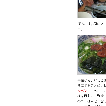
ぴのこはお気に入
ー。
午後から、いしこ
りにすることに。
ルベン）」
へ。こ
板を目印に、到着
ので、ほんと、お