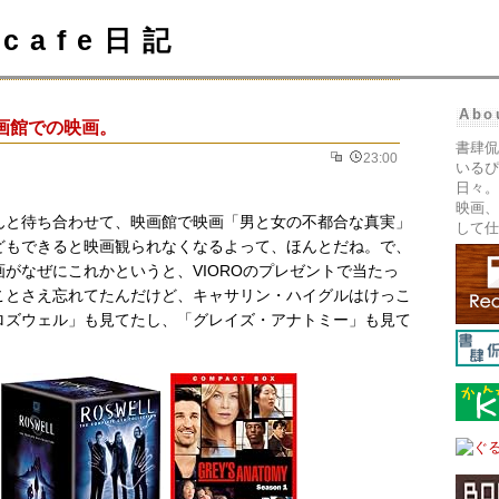
cafe日記
Abo
画館での映画。
書肆侃
23:00
いるぴ
日々。
映画、
んと待ち合わせて、映画館で映画「男と女の不都合な真実」
して仕
どもできると映画観られなくなるよって、ほんとだね。で、
がなぜにこれかというと、VIOROのプレゼントで当たっ
ことさえ忘れてたんだけど、キャサリン・ハイグルはけっこ
ロズウェル」も見てたし、「グレイズ・アナトミー」も見て