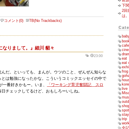
前
下
2回
は
コメント(0)
TB(No Trackbacks)
Cat
bab
boo
cafe
になりまして。』細川 貂々
cin
dra
23:00
eat
eat 
exhi
frog
読んだ。といっても、まんが。ウツのこと、ぜんぜん知らな
goh
っとは勉強になったかな。こういうコミックエッセイの中で
hou
kor
んが一番好きかもー。いま、
「ワーキング育児奮闘記 スロ
live
毎日チェックしてるけど、おもしろーいしね。
Mis
mus
outd
sho
spot
stay
trip
wor
全