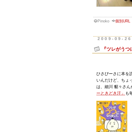
Pinoko
個別URL
2009-09-26
『ツレがうつ
ひさびーさに本を
いんだけど、ちょ
は、細川 貂々さ
ーときどき汗」
も