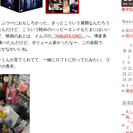
書肆侃
Nav
、ふつーにおもしろかった。きっとこういう展開なんだろう
なんだけど、こういう軽めのハッピーエンドもたまにはいい
次
前
で、映画のあとは、イムズの
「HAKATA ONO」
へ。博多美
を食べたんだけど、ボリューム多かったなー。この金額で、
<
なかなかいいね。
月
火
1
ケくんが見てくれてて、一緒にロフトに行ってたみたい。ゴ
7
8
りの青衣。
14
15
21
22
28
29
ト
過
注目
久
画
『
て。