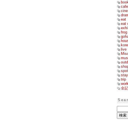
boo
cafe
cin
dra
eat
eat 
exhi
frog
goh
hou
kor
live
Mis
mus
outd
sho
spot
stay
trip
wor
全
Sea