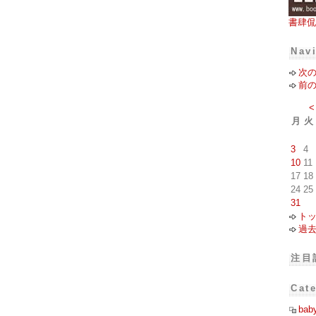
書肆侃
Nav
次
前
<
月
火
3
4
10
11
17
18
24
25
31
ト
過
注目
Cat
bab