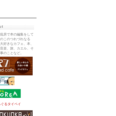
ut
侃房で本の編集をして
のこのつれづれなる
大好きなカフェ、本、
音楽、旅、カエル、そ
事のことなど。