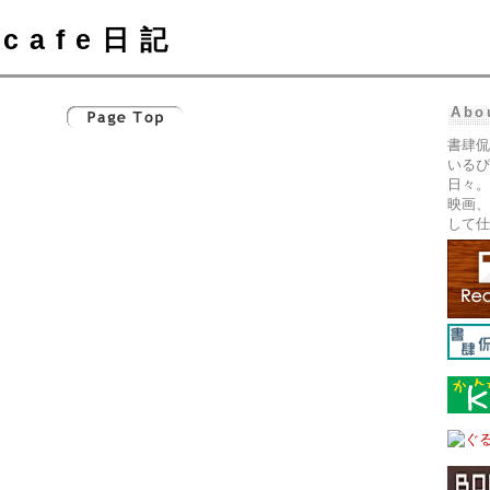
cafe日記
Abo
書肆侃
いるぴ
日々。
映画、
して仕