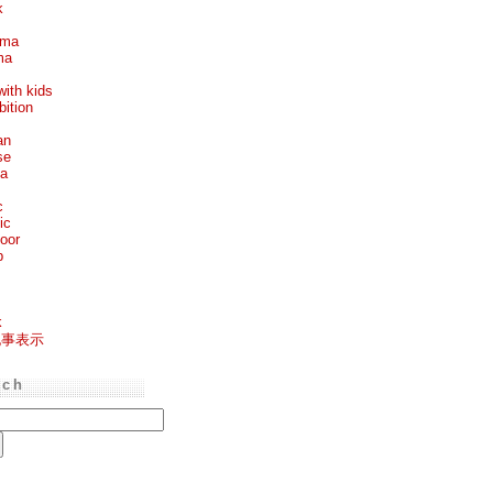
k
ema
ma
with kids
bition
an
se
ea
c
ic
oor
p
k
記事表示
rch