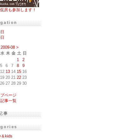
侃房も参加します！
igation
の日
の日
2009-08
>
水
木
金
土
日
1
2
5
6
7
8
9
12
13
14
15
16
19
20
21
22
23
26
27
28
29
30
ップページ
去記事一覧
記事
egories
y＆kids