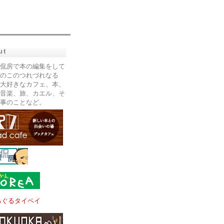
ut
侃房で本の編集をして
のこのつれづれなる
大好きなカフェ、本、
音楽、旅、カエル、そ
事のことなど。