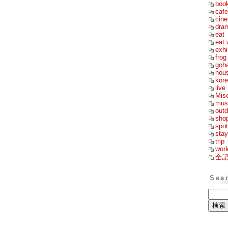
boo
cafe
cin
dra
eat
eat 
exhi
frog
goh
hou
kor
live
Mis
mus
outd
sho
spot
stay
trip
wor
全
Sea