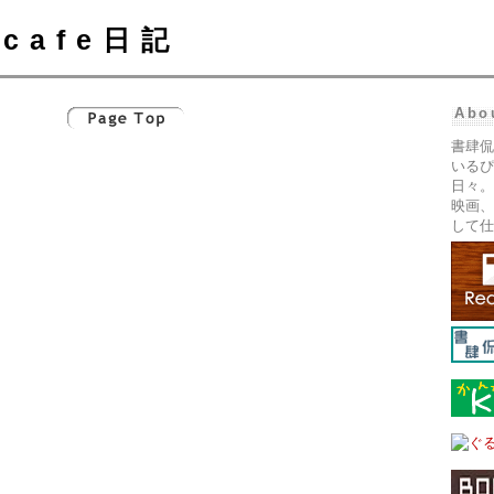
cafe日記
Abo
書肆侃
いるぴ
日々。
映画、
して仕