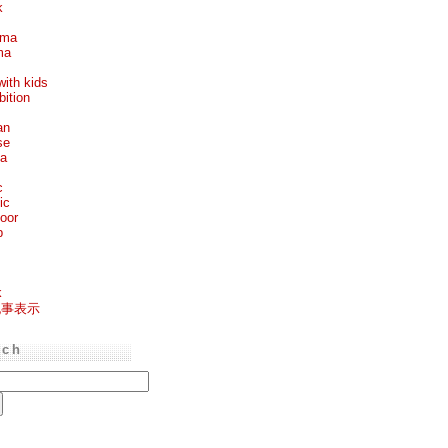
k
ema
ma
with kids
bition
an
se
ea
c
ic
oor
p
k
記事表示
rch