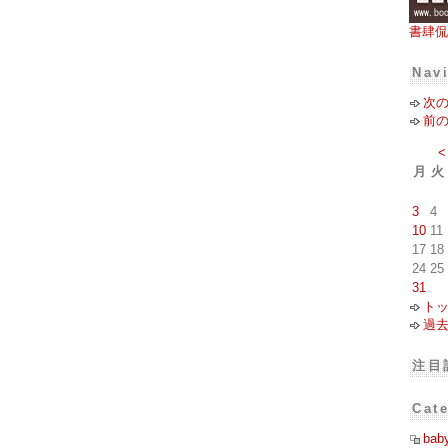
書肆侃
Nav
次
前
<
月
火
3
4
10
11
17
18
24
25
31
ト
過
注目
Cat
bab