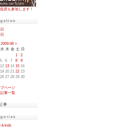
侃房も参加します！
igation
の日
の日
2009-08
>
水
木
金
土
日
1
2
5
6
7
8
9
12
13
14
15
16
19
20
21
22
23
26
27
28
29
30
ップページ
去記事一覧
記事
egories
y＆kids