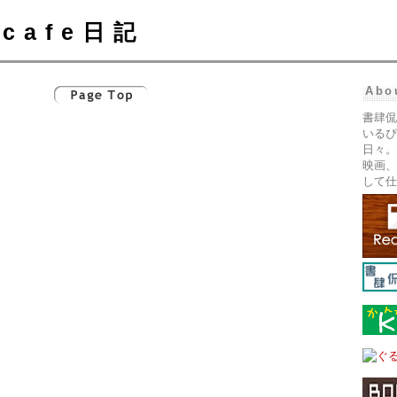
cafe日記
Abo
書肆侃
いるぴ
日々。
映画、
して仕