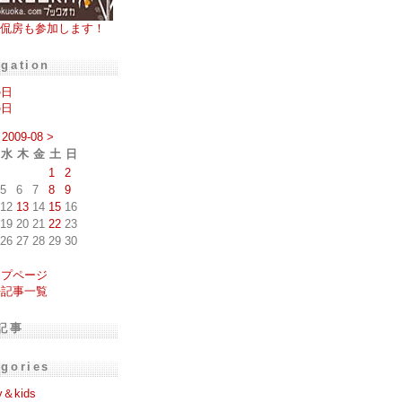
侃房も参加します！
igation
の日
の日
2009-08
>
水
木
金
土
日
1
2
5
6
7
8
9
12
13
14
15
16
19
20
21
22
23
26
27
28
29
30
ップページ
去記事一覧
記事
egories
y＆kids