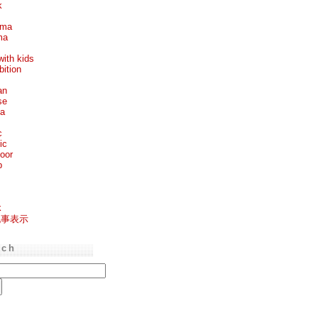
k
ema
ma
with kids
bition
an
se
ea
c
ic
oor
p
k
記事表示
rch