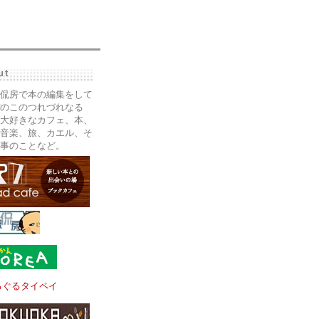
ut
侃房で本の編集をして
のこのつれづれなる
大好きなカフェ、本、
音楽、旅、カエル、そ
事のことなど。