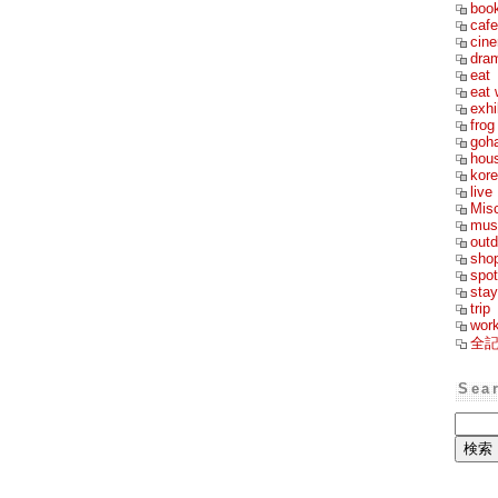
boo
cafe
cin
dra
eat
eat 
exhi
frog
goh
hou
kor
live
Mis
mus
outd
sho
spot
stay
trip
wor
全
Sea