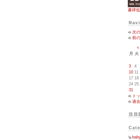
書肆侃
Nav
次
前
<
月
火
3
4
10
11
17
18
24
25
31
ト
過
注目
Cat
bab