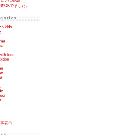
ラビンに参加！
査OKでました。
egories
y＆kids
k
ema
ma
with kids
bition
an
se
ea
c
ic
oor
p
k
記事表示