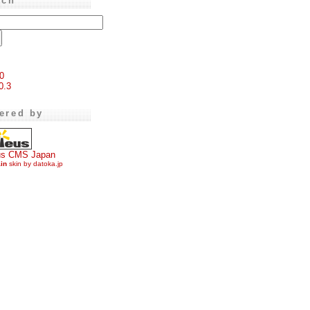
rch
0
0.3
ered by
us CMS Japan
ain
skin by datoka.jp