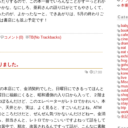
ア
ったりするので、この本一冊でいろんなことがすーっとわか
本審
いかな。なにしろ、亜莉さんの語り口がとてもやさしくて、
ったのが、よかったなーと。できあがりは、5月の終わりご
Cat
には書店にも並ぶ予定です！
bab
boo
cafe
コメント(0)
TB(No Trackbacks)
cin
dra
eat
eat 
exhi
frog
りました。
goh
hou
17:00
kor
live
Mis
mus
銀の本店にて、金消契約でした。日曜日にできるってほんと
outd
sho
曜日に福銀にくると、昭和通側の入り口から入って、２階ま
spot
のぼるんだけど、このエレベーターがレトロでかわいい。本
stay
か、天井とか、実は、よく見ると、すごいんだよね。ATM
trip
wor
のところだけだと、ぜんぜん気づかないんだけどねー。金消
全
ら、担当さんと、レトロでかっこいいですよねって話をして
改装中で、順次、改装されるんですって話が。こんなに素敵