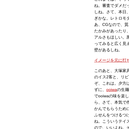
ね。審査でダメだ
しね。さて、本日
ぎかな。レトロモ
あ、CGなので、
たかみがあったり
アルさもほしい。
ってみると広く見
壁があるしね。
イメージを元に打
このあと、大塚家
のイス2客と、リ
ぞ、これは。夕方
ずに、
ooiwa
の生麺
でooiwaの味を
ら、さて、本気で
かんでもらうため
ふせんをつけるつ
ね。こういうテイ
ので、いいよね。