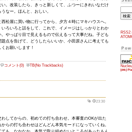
Sea
ない。改装したら、きっと新しくて、ふつーにきれいなだけ
ろうなー。ほんと、おしい。
と西松屋に買い物に行ってから、夕方４時にマキハウスへ。
、いろいろと話をして、これで、イメージはしっかりとわか
RSS2.
い。やっぱり目で見えるもので伝えるって大事だね。子ども
ATOM
問題点を告げて、どうしたらいいか、小田原さんに考えても
しくお願いします！
Pow
コメント(0)
TB(No Trackbacks)
Nucle
[dtk] Pl
。
23:30
交わしてからの、初めての打ち合わせ。本審査のOKが出た
れからの打ち合わせはどんどん本気モードになっていくね。
てても、なかなか、本気で取り組めないところがあったもん