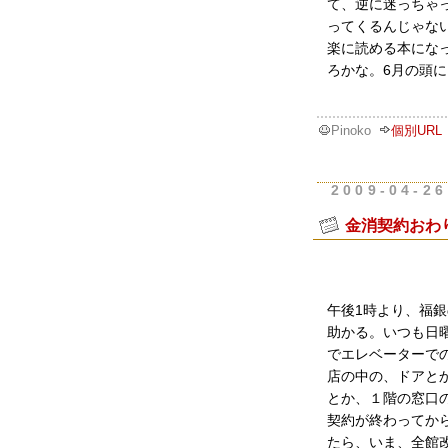
て、逆に迷っちゃ
ってくるんじゃな
楽に読める本にな
ろかな。6月の頭
Pinoko
個別URL
2009-04-26
金消契約おわ
午後1時より、福
助かる。いつも日
でエレベーターで
店の中の、ドアと
とか、１階の窓口
契約が終わってか
たら、いま、全館