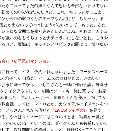
ったらこれってまた白紙？なんて思いも全然ないわけでない
、初めてのCGが出たんだけど、これ、ちょっとかっこよす
ダンが今回の家づくりのテーマなんだけど、ちがーう。ま
質感とか出ないってのはしょうがないとして、もっと、あた
、レトロな雰囲気を盛り込みたいんだよね。それに、カジュ
黒が強いのをもうちょっとナチュラルにしないとね。こうや
えるけど、実際は、キッチンとリビングの間には、壊せない
ち合わせ＠平尾のマンション
具に行って、イス、予約いれちゃいました。ワークスペース
ビングのイス、1客だ。イームズのセロリだよ。かわいい
はお家に帰ってから、いしこさんも一緒に作戦会議。外食せ
をテイクアウトして、今回はソースも一緒に買って、お家
楽しみました。おいしかったー。青衣ちゃんを寝かしつけてか
作戦会議。まずは、レトロとか、カジュアルのイメージをつ
に、とっさんたちから借りた
『LiVES(ライヴズ)』
を見て、
ける。やっぱりイメージにはこういうとき、写真が一番だ
ストがいいよねーというのは、ダイケくんとも共通している
そして、次は間取りの検討。いちど、ほぼOKってことにし