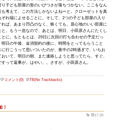
ぱり子ども部屋の形のいびつさが落ちつかない。ここをなん
案も考えて、この方法しかないよねーと。クローゼットを真
れぞれ端によせることに。そして、2つの子ども部屋の入り
すれば、あまり凹凸のなく、狭くても、居心地のいい部屋に
なと。もう一息なので、あとは、明日、小田原さんにたくし
ことに。もともとは、29日に次回の打ち合わせの予定だっ
、明日の午後、金消契約の後に、時間をとってもらうこと
スに行こうって思いついたのが、夜中の2時過ぎで、いちお
ておいて、明日の朝、また連絡しようと思ってたら、すぐ、
Kですって返事が。はやい。。さすが、小田原さん。
コメント(0)
TB(No Trackbacks)
加！
17:30