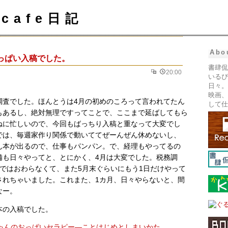
cafe日記
Abo
っぱい入稿でした。
書肆侃
20:00
いるぴ
日々。
映画、
調査でした。ほんとうは4月の初めのころって言われてたん
して仕
もあるし、絶対無理ですってことで、ここまで延ばしてもら
ねに忙しいので、今回もばっちり入稿と重なって大変でし
では、毎週家作り関係で動いててぜーんぜん休めないし、
ん本が出るので、仕事もパンパン。で、経理もやってるの
備も日々やってと、とにかく、4月は大変でした。税務調
間ではおわらなくて、また5月末ぐらいにもう1日だけやって
されちゃいました。これまた、1カ月、日々やらないと、間
なー。
本の入稿でした。