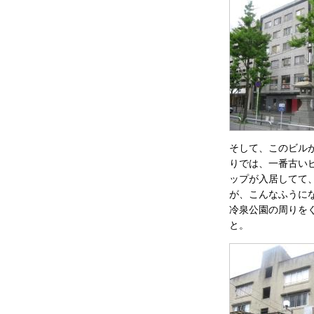
そして、このビル
りでは、一番古い
ップが入居してて
が、こんなふうに
冷泉公園の周りを
と。