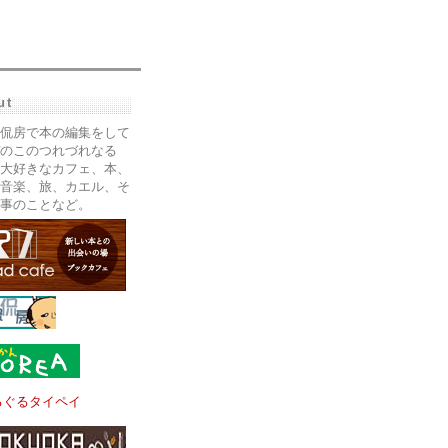
ut
侃房で本の編集をして
のこのつれづれなる
大好きなカフェ、本、
音楽、旅、カエル、そ
事のことなど。