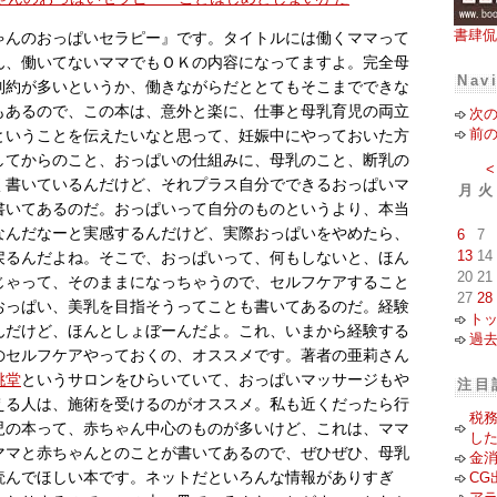
書肆侃
ゃんのおっぱいセラピー』です。タイトルには働くママって
ん、働いてないママでもＯＫの内容になってますよ。完全母
Nav
制約が多いというか、働きながらだととてもそこまでできな
もあるので、この本は、意外と楽に、仕事と母乳育児の両立
次
前
ということを伝えたいなと思って、妊娠中にやっておいた方
してからのこと、おっぱいの仕組みに、母乳のこと、断乳の
<
く書いているんだけど、それプラス自分でできるおっぱいマ
月
火
書いてあるのだ。おっぱいって自分のものというより、本当
なんだなーと実感するんだけど、実際おっぱいをやめたら、
6
7
13
14
戻るんだよね。そこで、おっぱいって、何もしないと、ほん
20
21
じゃって、そのままになっちゃうので、セルフケアすること
27
28
おっぱい、美乳を目指そうってことも書いてあるのだ。経験
ト
んだけど、ほんとしょぼーんだよ。これ、いまから経験する
過
のセルフケアやっておくの、オススメです。著者の亜莉さん
桃堂
というサロンをひらいていて、おっぱいマッサージもや
注目
える人は、施術を受けるのがオススメ。私も近くだったら行
税
児の本って、赤ちゃん中心のものが多いけど、これは、ママ
し
ママと赤ちゃんとのことが書いてあるので、ぜひぜひ、母乳
金
CG
読んでほしい本です。ネットだといろんな情報がありすぎ