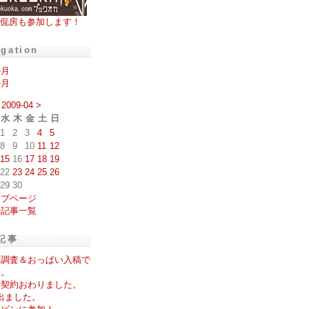
侃房も参加します！
igation
の月
の月
2009-04
>
水
木
金
土
日
1
2
3
4
5
8
9
10
11
12
15
16
17
18
19
22
23
24
25
26
29
30
ップページ
去記事一覧
記事
務調査＆おっぱい入稿で
た。
消契約おわりました。
出ました。