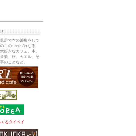
ut
侃房で本の編集をして
のこのつれづれなる
大好きなカフェ、本、
音楽、旅、カエル、そ
事のことなど。