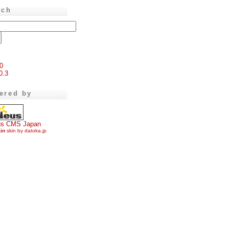
rch
0
0.3
ered by
us CMS Japan
ain
skin by datoka.jp