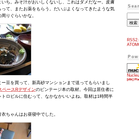
まいち。みそ汁がおいしくないし、これはダメだなー。皮膚
Sea
らって、またお薬をもらう。だいぶよくなってきたような気
の周りぐらいかな。
RSS2.
ATOM
Pow
Nucle
[dtk] Pl
ヒー豆を買って、新高砂マンションまで送ってもらいまし
スペースRデザイン
のビンテージ本の取材。今回は居住者に
レトロビルに住むって、なかなかいいよね。取材は1時間半
青衣ちゃんはお昼寝中でした。