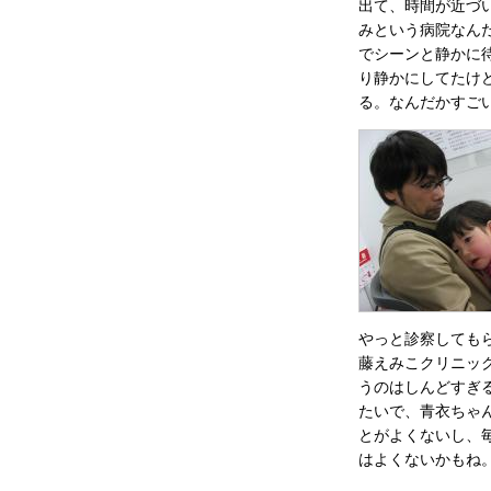
出て、時間が近づ
みという病院なん
でシーンと静かに
り静かにしてたけ
る。なんだかすご
やっと診察しても
藤えみこクリニッ
うのはしんどすぎ
たいで、青衣ちゃ
とがよくないし、
はよくないかもね