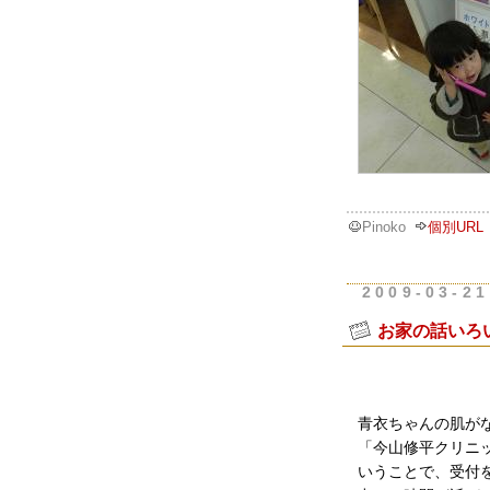
Pinoko
個別URL
2009-03-21
お家の話いろ
青衣ちゃんの肌が
「今山修平クリニ
いうことで、受付