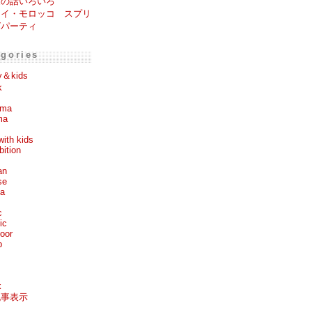
家の話いろいろ
ワイ・モロッコ スプリ
グパーティ
egories
y＆kids
k
ema
ma
with kids
bition
an
se
ea
c
ic
oor
p
k
記事表示