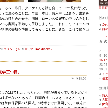
書肆侃
あーるへ。昨日、ダイケくんと話し合って、2つ見に行った
ほうに決めることに。早速、本日、買入申し込みを。書類を
Nav
流れの打ち合わせを。明日、ローンの仮審査の申し込みをし
ろいろ書類を準備して手渡しました。これに、リフォームの
次
前
＆物件の書類を準備してもらうことに。さあ、これで動き出
<
月
火
コメント(0)
TB(No Trackbacks)
2
3
9
10
16
17
23
24
30
31
見学三つ目。
ト
過
18:00
注目
忙しの1日でした。もともと、時間が決まっている予定が４
買
もはずせないとあって、時間通り、ちゃきちゃきとこなすこ
入
中は舞鶴保育園の入園式。9時半までに登園して、1歳児に
保