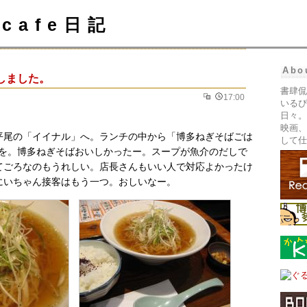
cafe日記
Abo
しました。
書肆侃
17:00
いるぴ
日々。
映画、
平尾の「イイナル」へ。ランチの中から「博多ねぎそばごは
して仕
)」を。博多ねぎそばおいしかったー。スープが魚介のだしで
てごろなのもうれしい。店長さんもいい人で対応よかったけ
にいちゃん接客はもう一つ。おしいなー。