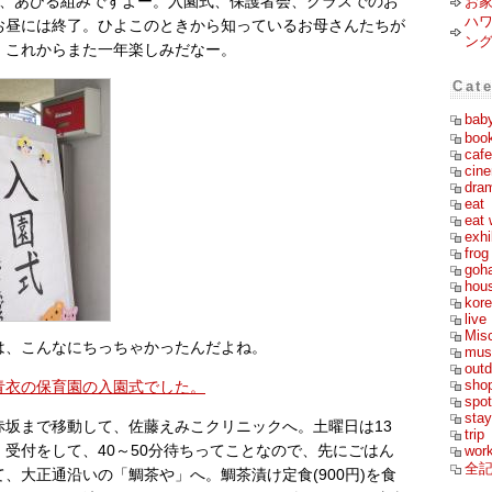
ら、あひる組みですよー。入園式、保護者会、クラスでのお
お
ハ
お昼には終了。ひよこのときから知っているお母さんたちが
ン
、これからまた一年楽しみだなー。
Cat
bab
boo
cafe
cin
dra
eat
eat 
exhi
frog
goh
hou
kor
live
Mis
は、こんなにちっちゃかったんだよね。
mus
outd
sho
日 青衣の保育園の入園式でした。
spot
stay
赤坂まで移動して、佐藤えみこクリニックへ。土曜日は13
trip
受付をして、40～50分待ちってことなので、先にごはん
wor
全
、大正通沿いの「鯛茶や」へ。鯛茶漬け定食(900円)を食