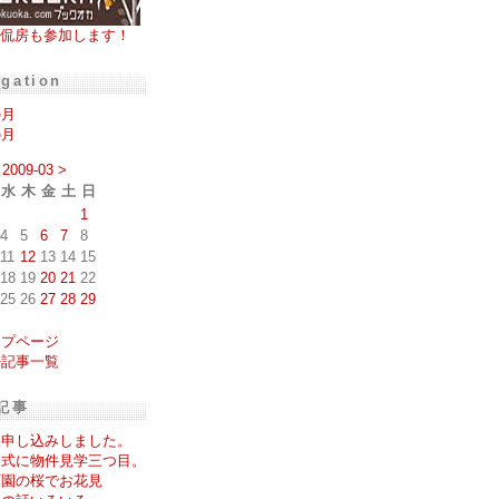
侃房も参加します！
igation
の月
の月
2009-03
>
水
木
金
土
日
1
4
5
6
7
8
11
12
13
14
15
18
19
20
21
22
25
26
27
28
29
ップページ
去記事一覧
記事
入申し込みしました。
園式に物件見学三つ目。
育園の桜でお花見