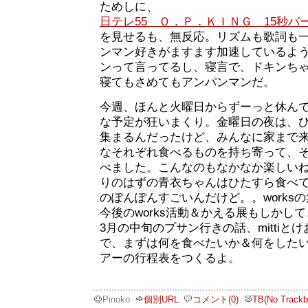
ためしに、
日テレ55 Ｏ．Ｐ．ＫＩＮＧ 15秒バ
を見せるも、無反応。リズムも歌詞も
ンマン好きがますます加速しているよ
ンって言ってるし、寝言で、ドキンち
寝てもさめてもアンパンマンだ。
今週、ほんと火曜日からずーっと休ん
な予定が狂いまくり。金曜日の夜は、ひさし
集まるんだったけど、みんなに家まで
なそれぞれ食べるものを持ち寄って、
べました。こんなのもなかなか楽しい
りのはずの青衣ちゃんはひたすら食べ
のぽんぽんすごいんだけど。。works
今後のworks活動＆かえる展もしかし
3月の中旬のプサン行きの話、mittiと
で、まずは何を食べたいか＆何をした
アーの行程表をつくるよ。
Pinoko
個別URL
コメント(0)
TB(No Trackb