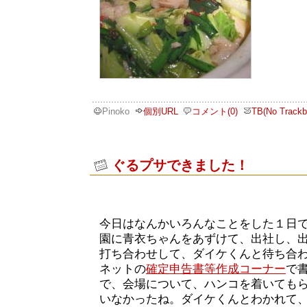
Pinoko
個別URL
コメント(0)
TB(No Trackb
ぐるプサできました！
今日はなんかいろんなことをした１日
園に青衣ちゃんをあずけて、出社し、
打ち合わせして、ダイケくんと待ち合
ネットの
確定申告書等作成コーナー
で
で、会場について、ハンコを着いてもら
いなかったね。ダイケくんとわかれて