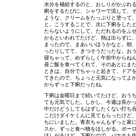
水分を補給するのと、おしりがかぶれ
痢をするたびに、シャワーで流して、
ような、クリームをたっぷりと塗って
と。こうすることで、次に下痢をした
たらないようにして、ただれるのをふ
かもといわれてたけど、熱は出らずに、
まったので、まあいいほうかなと。朝
ったりしてて、きつそうだったな。お
寝ちゃって、めずらしく午前中からね
昼ご飯を食べてくれて、そのあとにま
ときは、自分でちゃっと起きて、ドア
てきたので、ちょっと元気になってよ
からずっと下痢だったね。
下痢は金曜日まで続いてたけど、おう
ても元気でした。しかし、今週は長か
中だけどうしてもはずしたくない打ち
こだけダイケくんに見てもらったけど
ちにいました。青衣ちゃんもずっと家
スか、ずっと食べ物をほしがる。ボー
ほしがるけど、下痢なので、バナナも