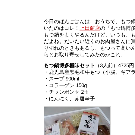
今日のばんごはんは、おうちで、もつ
いたのはコレ！
上田商店
の「もつ鍋博
もつ鍋をよくやるんだけど、いつも、
だよね。だいたい近くのお肉屋さんに
り切れのときもあるし、もつって高い
らとお取り寄せしてみたのがこれ。
もつ鍋博多極味セット
（3人前）4725円
・鹿児島産黒毛和牛もつ（小腸、ギアラ）
・スープ 900ml
・コラーゲン 150g
・チャンポン玉 2玉
・にんにく、赤唐辛子