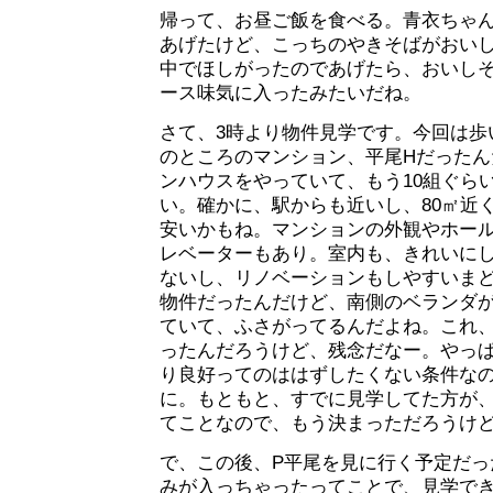
帰って、お昼ご飯を食べる。青衣ちゃ
あげたけど、こっちのやきそばがおい
中でほしがったのであげたら、おいし
ース味気に入ったみたいだね。
さて、3時より物件見学です。今回は歩
のところのマンション、平尾Hだったん
ンハウスをやっていて、もう10組ぐら
い。確かに、駅からも近いし、80㎡近くあ
安いかもね。マンションの外観やホー
レベーターもあり。室内も、きれいに
ないし、リノベーションもしやすいま
物件だったんだけど、南側のベランダ
ていて、ふさがってるんだよね。これ、
ったんだろうけど、残念だなー。やっ
り良好ってのははずしたくない条件な
に。もともと、すでに見学してた方が
てことなので、もう決まっただろうけ
で、この後、P平尾を見に行く予定だっ
みが入っちゃったってことで、見学で