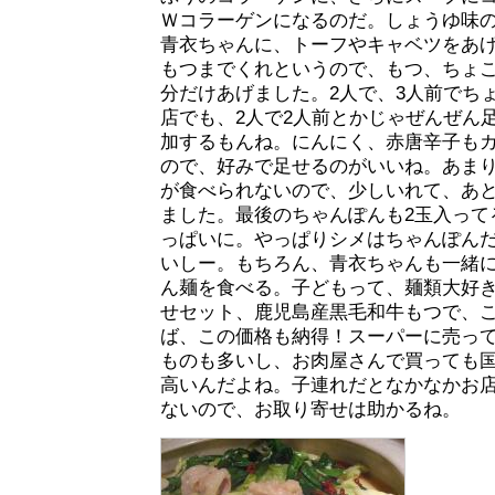
Ｗコラーゲンになるのだ。しょうゆ味
青衣ちゃんに、トーフやキャベツをあ
もつまでくれというので、もつ、ちょ
分だけあげました。2人で、3人前でち
店でも、2人で2人前とかじゃぜんぜん
加するもんね。にんにく、赤唐辛子も
ので、好みで足せるのがいいね。あま
が食べられないので、少しいれて、あ
ました。最後のちゃんぽんも2玉入って
っぱいに。やっぱりシメはちゃんぽん
いしー。もちろん、青衣ちゃんも一緒
ん麺を食べる。子どもって、麺類大好
せセット、鹿児島産黒毛和牛もつで、
ば、この価格も納得！スーパーに売っ
ものも多いし、お肉屋さんで買っても
高いんだよね。子連れだとなかなかお
ないので、お取り寄せは助かるね。