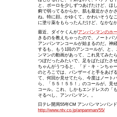
と、ボーロを少しずつあげたけど、ほ
痢で弱ってるからか、肌も最近かさか
ね。特に顔。かゆくて、かわいそうな
に塗り薬をもらったんだけど、なかな
最近、ダイケくんが
アンパンマンのホ
きるのを教えちゃったので、ノートパ
アンパンマンコールが始まるのだ。神
するも、もう1回のアンコールが。と、
ンマンの動画があって、これ見てみた
つぼだったみたいで、足をばたばたさ
ちゃんがうつると、「ド・キ・ンちゃ
のとろこでは、バンザーイと手をあげ
て、何回か見せてたら、今度はノート
ら、「５５！５５！」のコールが。見せ
コール。これ、しかもエンドレスの「
そるべし、アンパンマン。。
日テレ開局55年CM アンパンマンバンド
http://www.ntv.co.jp/anpanman/55/