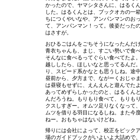
かったので、ヤマシタさんに、はるく
した。はるくんとは、ブックオカの一
ちにつくやいなや、アンパンマンのお
て、アンパンマン！って。後姿だった
はさすが。
おひるごはんをごちそうになったんだ
青衣ちゃんも、まじ、すごい勢いで食
そんなに食べるってぐらい食べてたよ
越ししたら、ほしいなと思ってるんだ
り、スピード系かなとも思うしね。途
昼前から、夕方まで、ながーくおじゃ
は昼寝もせずに、えんえんと遊んでた
あってめずらしかったのと、はるくん
んだろうね。もりもり食べて、もりも
クスしすぎー。オムツ足りなくなって
ムツを借りる羽目になるしね。また今
ねー。おもちゃはないけどね。
帰りには会社によって、校正をピック
場のガイドブックがいよいよ大詰めで