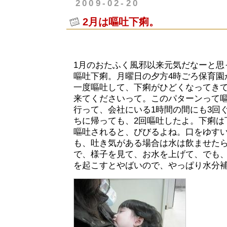
2009-02-20
2月は嘔吐下痢。
1月のおたふく風邪以来元気だなーと思
嘔吐下痢。月曜日の夕方4時ごろ保育園
一度嘔吐して、下痢がひどくなってき
来てくださいって。このパターンって
行って、会社にいる1時間の間にも3回
ちに帰っても、2回嘔吐したよ。下痢は
嘔吐されると、びびるよね。口をゆす
も、吐き気がある場合は水は飲ませた
で、様子を見て、お水を上げて、でも
を起こすとやばいので、やっぱり水分