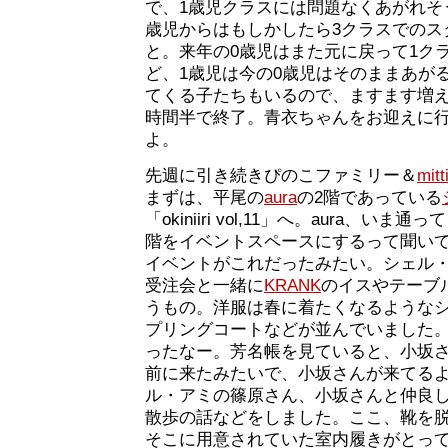
で、1歳児クラスには問題なくあがれそ
歳児からはもしかしたら3クラスでのス
と。来年の0歳児はまた元に戻って1ク
ど、1歳児は今の0歳児はそのままあが
てくる子たちもいるので、ますます増え
時間半で終了。青衣ちゃんをお迎えに
よ。
先週に引き続きぴのこファミリー＆
mitt
まずは、平尾の
aura
の2階であっている
「okiniiri vol,11」へ。aura、い
階をイベントスペースにするって聞い
イベントがこれだったみたい。シェル
受注会と一緒に
KRANK
のイスやテーブ
うもの。洋服は春に着たくなるような
プリングコートなどが並んでいました
ったなー。芳名帳を見ていると、小坂
前に来たみたいで、小坂さんが来てる
ル・アミの篠原さん、小坂さんと仲良
散歩の話などをしました。ここ、靴を
そこに用意されていた室内履きがとっ