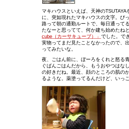
マキハウスといえば、天神のTSUTAY
に、突如現れたマキハウスの文字。び
路って朝の通勤ルートで、毎日通って
たなーと思ってて、何か建ち始めたね
cube（カーサキューブ）」
でした。で
実物ってまだ見たことなかったので、
ってみたいな。
夜、ごはん前に、ぼーろをくれと怒る
ぐばんごはんだから、もうおやつはな
の好きだね。最近、顔のところの肌の
るような。薬塗ってるんだけど、いっ