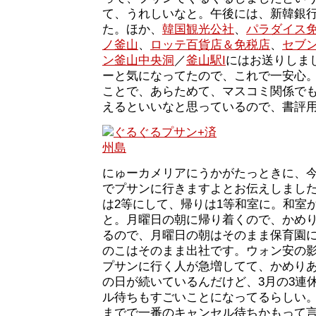
て、うれしいなと。午後には、新韓銀
た。ほか、
韓国観光公社
、
パラダイス
ノ釜山
、
ロッテ百貨店＆免税店
、
セブ
ン釜山中央洞
／
釜山駅I
にはお送りしま
ーと気になってたので、これで一安心
ことで、あらためて、マスコミ関係で
えるといいなと思っているので、書評
にゅーカメリアにうかがたっときに、今
でプサンに行きますよとお伝えしまし
は2等にして、帰りは1等和室に。和室
と。月曜日の朝に帰り着くので、かめ
るので、月曜日の朝はそのまま保育園
のこはそのまま出社です。ウォン安の
プサンに行く人が急増してて、かめり
の日が続いているんだけど、3月の3連休
ル待ちもすごいことになってるらしい
までで一番のキャンセル待ちかもって