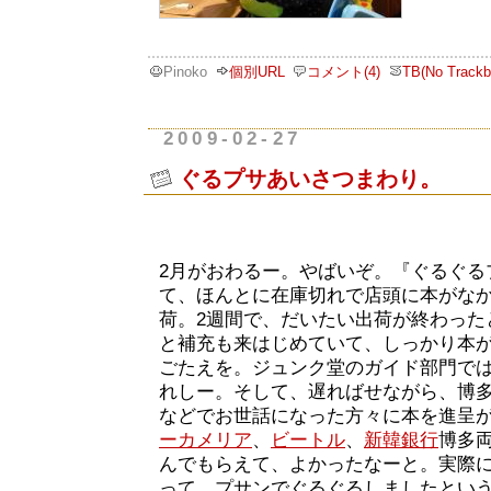
Pinoko
個別URL
コメント(4)
TB(No Trackb
2009-02-27
ぐるプサあいさつまわり。
2月がおわるー。やばいぞ。『ぐるぐる
て、ほんとに在庫切れで店頭に本がな
荷。2週間で、だいたい出荷が終わった
と補充も来はじめていて、しっかり本
ごたえを。ジュンク堂のガイド部門では
れしー。そして、遅ればせながら、博
などでお世話になった方々に本を進呈
ーカメリア
、
ビートル
、
新韓銀行
博多
んでもらえて、よかったなーと。実際
って、プサンでぐるぐるしましたとい