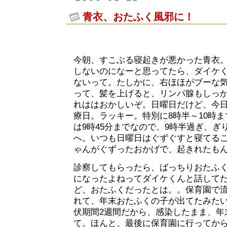
青衣、おたふく風邪に！
今朝、すこぶる寝起きが悪かった青衣
しないのになーと思ってたら、ダイケ
ないって。たしかに、右ほほがブーな
って、髪を上げると、リンパ腺もしっ
れははおかしいぞ。日曜日だけど、今
療日。ラッキー。特別に8時半～10時
は9時45分までなので、9時半過ぎ、ぎ
へ。いつも日曜日はぐずぐすと寝てる
ゃんがぐずったおかげで、起きれたも
診察してもらったら、ばっちりおたふ
になったよねってダイケくんと話して
ど、おたふくだったとは。。保育園で
れて、年末おたふくの子が出てたみた
伏期間2週間だから、感染したまま、年
て。ほんと、最後に保育園に行ってから