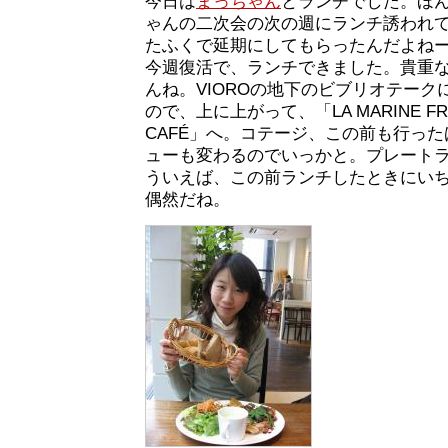
今日は
まっちゃん
とランチでした。ほ
ゃんの二次会の次の週にランチ誘われ
たふくで延期にしてもらったんだよねー
今週復活で、ランチできました。貴重
んね。VIOROの地下のビブリオテー
ので、上に上がって、「LA MARINE FRANÇ
CAFÉ」へ。コテージ、この前も行っ
ューも変わるのでいっかと。プレート
ういえば、この前ランチしたときにい
偶然だね。