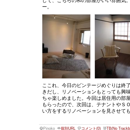
して、こちらの和の部屋がいい雰囲気
ー。
ここれ、今日のビンテージめぐりは終
きだし、リノベーションもとっても興
ちゃ楽しめました。今回は居住用の部
もらったので、次回は、テナントやＳ
い方をするリノベーションを見させて
Pinoko
個別URL
コメント(0)
TB(No Trackb