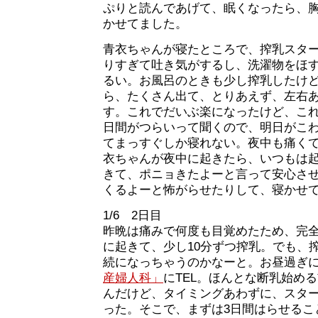
ぷりと読んであげて、眠くなったら、
かせてました。
青衣ちゃんが寝たところで、搾乳スタ
りすぎて吐き気がするし、洗濯物をほ
るい。お風呂のときも少し搾乳したけ
ら、たくさん出て、とりあえず、左右あわ
す。これでだいぶ楽になったけど、これ
日間がつらいって聞くので、明日がこ
てまっすぐしか寝れない。夜中も痛く
衣ちゃんが夜中に起きたら、いつもは
きて、ポニョきたよーと言って安心さ
くるよーと怖がらせたりして、寝かせ
1/6 2日目
昨晩は痛みで何度も目覚めたため、完
に起きて、少し10分ずつ搾乳。でも、
続になっちゃうのかなーと。お昼過ぎ
産婦人科」
にTEL。ほんとな断乳始め
んだけど、タイミングあわずに、スタ
った。そこで、まずは3日間はらせるこ