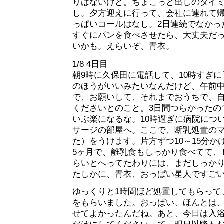
りはないけど。ちょこっと出しのタイ
し。夕方迎えに行って、会社に連れて
っぱいコールはなし。2日連続でなかっ
すぐにパンを食べさせたら、大丈夫だ
いかも。えらいぞ、青衣。
1/8 4日目
朝9時に久保田に電話して、10時すぎ
のほうがいいみたいなんだけど、午前
で、お願いして、それまでおうちで、
くださいとのこと。3日間つらかったの
いぶ楽になるな。10時過ぎに病院につ
サージの部屋へ。ここで、断乳処置のマッ
た）をうけます。片方ずつ10～15分か
5ヶ月で、離乳食もしっかり食べてて、
らいとへってたわりには、まだしっか
たしかに、青衣、おっぱい星人ですご
ゆっくりと1時間ほど処置してもらって
をもらいました。おっぱい、ほんとは
せてよかったんだね。あと、今日は入