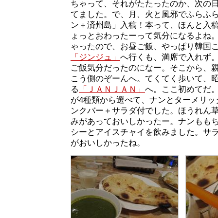
ちゃって、それがたたったのか、次の日
てました。で、月、火と風邪でふらふ
ン＋済州島」入稿！本って、ほんと入
ょっとおわったーって気分になるよね
ゃったので、お昼ご飯、やっぱり韓国
「ジンジュ」
へ行くも、満席で入れず
ご飯気分だったのになー。そこから、
こう側のぞーんへ。てくてく歩いて、
る
「ＪＡＮＪＡＮ」
へ。ここ初めてだ。
が4種類から選べて、ナンとターメリッ
ンクバー＋サラダ付でした。ほうれん
みがあっておいしかったー。ナンもも
シーとアイスチャイを飲みました。サ
がおいしかったね。