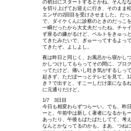
の初日にスタートするとかね。そんな
を切り上げてお迎えに行き、そのまま
エンザの2回目を受けさせました。だっ
で、ダイケくんに診察のときのだっこ
一瞬だったから大丈夫だったね。チャ
ず座るの嫌がるけど、ベルトをきゅっ
てきたみたいで、ぎゅーってするよっ
てきたぞ。よしよし。
夜は昨日と同じく、お風呂から寝かし
かしつけしてもらってその間に、ブロ
ってたけど、痛いし吐き気がするしっ
起きず、ただぼーっとテレビを見て、1
き？で出すと、すこーしだけ楽になる
に元通りだけど。
1/7 3日目
今日も相変わらずつらーい。でも、昨
ーと。午前中は新しく著者になるかも
あったり、午後もばたばたしてて、考
なんとかなってるのかも。まあ、つね