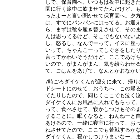
しで、保育園へ。いつもは夜中に起き
園に行く途中に飲ませてたんだけど、
ったよーと言い聞かせて保育園へ。夕
は、すでにパンパンにはってる。お迎
ら、まずは靴を履き替えさせて、その
んは思ってるけど、そこでもないない
し、怒るし、なんでーって。イスに座
いって、ちゃんこーってしぐさをした
言ってかわいそうだけど、ここであげ
いので、がまんがまん。気を紛らわせ
て、ごはんをあげて、なんとかおなか
7時ごろダイケくんが迎えに来て、帰り
ドシートにのせて、おうちへ。この帰
てたりしたので、同じくここでも泣く
ダイケくんにお風呂に入れてもらって
って、食べさせて、寝かしつけもその
することに。眠くなると、ねんねーと
あけるので、一緒に寝室に行って、お
ねさせてたので、ここでも苦戦するか
ダイケくん、寝かしつけうまいなー。