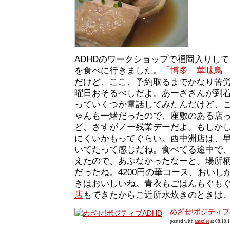
ADHDのワークショップで福岡入りし
を食べに行きました。
「博多 華味鳥
だけど、ここ、予約取るまでかなり苦
曜日おそるべしだよ。あーささんが到
っていくつか電話してみたんだけど、
ゃんも一緒だったので、座敷のある店
ど、さすがノー残業デーだよ。もしか
にくいかもってぐらい。西中洲店は、
いてたって感じだね。食べてる途中で
えたので、あぶなかったなーと。場所
だったね。4200円の華コース、おいし
きはおいしいね。青衣もごはんもぐも
店
もできたからご近所水炊きのときは
めざせ!ポジティブ
posted with
amazlet
at 08.10.