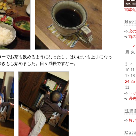
書肆侃
Nav
次
前
<
月
火
ローでお茶も飲めるようになったし、はいはいも上手になっ
歩きもし始めました。日々成長ですなー。
3
4
10
11
17
18
24
25
31
ト
過
注目
お
Cat