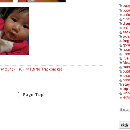
bab
boo
cafe
cin
dra
eat
eat 
exhi
frog
goh
hou
kor
live
Mis
mus
コメント(0)
TB(No Trackbacks)
outd
sho
spot
stay
trip
wor
全
Sea