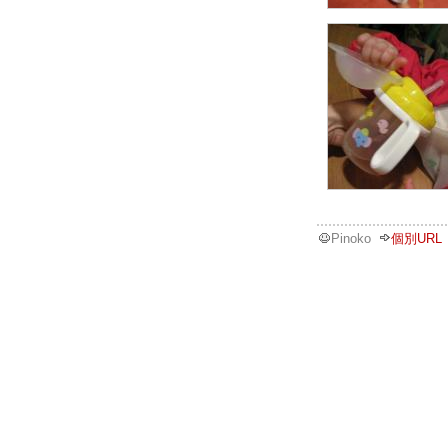
Pinoko
個別URL