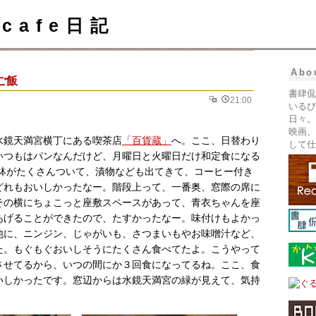
cafe日記
Abo
ご飯
書肆侃
21:00
いるぴ
日々。
映画、
水鏡天満宮横丁にある喫茶店
「百貨蔵」
へ。ここ、日替わり
して仕
いつもはパンなんだけど、月曜日と火曜日だけ和定食になる
小鉢がたくさんついて、漬物なども出てきて、コーヒー付き
どれもおいしかったなー。階段上って、一番奥、窓際の席に
その横にちょこっと座敷スペースがあって、青衣ちゃんを座
あげることができたので、たすかったなー。味付けもよかっ
他に、ニンジン、じゃがいも、さつまいもやお味噌汁など、
た。もぐもぐおいしそうにたくさん食べてたよ。こうやって
させてるから、いつの間にか３回食になってるね。ここ、食
いしかったです。窓辺からは水鏡天満宮の緑が見えて、気持