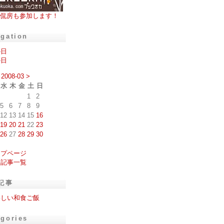
侃房も参加します！
igation
の日
の日
2008-03
>
水
木
金
土
日
1
2
5
6
7
8
9
12
13
14
15
16
19
20
21
22
23
26
27
28
29
30
ップページ
去記事一覧
記事
いしい和食ご飯
egories