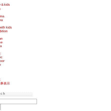
y＆kids
k
ema
ma
with kids
bition
an
se
ea
c
ic
oor
p
k
記事表示
rch