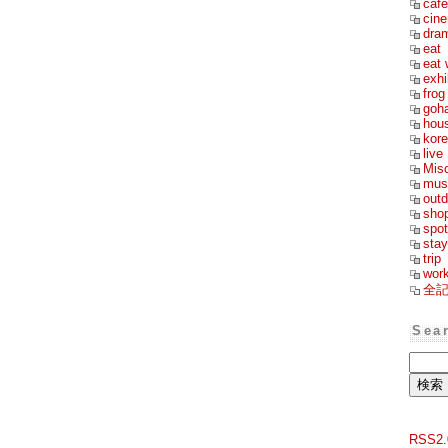
cafe
cin
dra
eat
eat 
exhi
frog
goh
hou
kor
live
Mis
mus
outd
sho
spot
stay
trip
wor
全
Sea
RSS2.