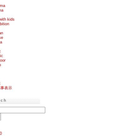
ema
ma
with kids
bition
an
se
ea
c
ic
oor
p
k
記事表示
rch
0