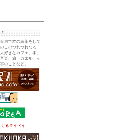
ut
侃房で本の編集をして
のこのつれづれなる
大好きなカフェ、本、
音楽、旅、カエル、そ
事のことなど。