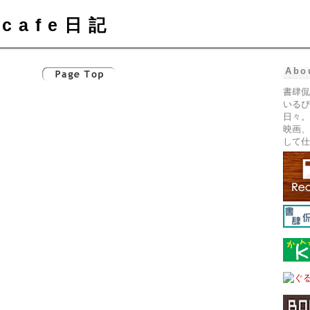
cafe日記
Abo
書肆侃
いるぴ
日々。
映画、
して仕