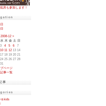
侃房も参加します！
igation
の日
の日
2008-12
>
水
木
金
土
日
3
4
5
6
7
10
11
12
13
14
17
18
19
20
21
24
25
26
27
28
31
ップページ
去記事一覧
記事
egories
y＆kids
k