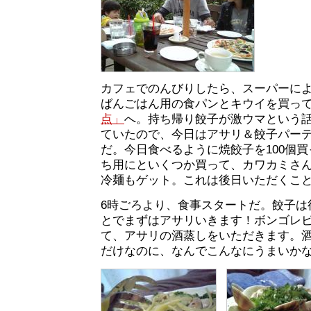
カフェでのんびりしたら、スーパーに
ばんごはん用の食パンとキウイを買っ
点」
へ。持ち帰り餃子が激ウマという
ていたので、今日はアサリ＆餃子パー
だ。今日食べるように焼餃子を100個
ち用にといくつか買って、カワカミさ
冷麺もゲット。これは後日いただくこ
6時ごろより、食事スタートだ。餃子は
とでまずはアサリいきます！ボンゴレ
て、アサリの酒蒸しをいただきます。
だけなのに、なんでこんなにうまいか