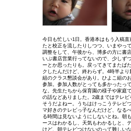
今日も忙しい1日。香港本はもう入稿直
たと校正を流したりしつつ、いまやっ
調整をして、午後から、博多の方に書
いぶ書店営業行ってないので、少しず
ーとか思ったりも。戻ってきてまたば
クしたんだけど、終わらず。4時半より
組のクラス懇談会があり。ひよこ組のお
参加。参加人数がとっても多かったっ
な。先生たちから保育園の様子や家庭
の話などありました。2歳まではテレビ
そうだよねー。うちはけっこうテレビ
マ好きのテレビっ子なんだけど、なる
る時間は見ないようにしないとね。朝
ースはわかるし、天気もわかるしと、
けど、朝テレビつけないのって難しい