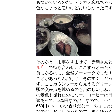
もついているのだ。デジカメ忘れちゃ
色がちょっと悪いけどおいしかったで
そのあと、用事をすませて、赤嶺さん
ル店」
で待ち合わせ。ここずっと来た
前にあるのに、全然ノーマークでした！
ことがあったんだけど、そのすぐ上だ
ず。ここカウンターから見えるグリー
駅の交差点を眺めるのもたのしいしね
の景色も撮れたのになー。コーヒーは
類あって、525円なのだ。なので、ア
650円）を。いい香りだなー。ちょっ
なのだ。おいしかったです。またゆっ