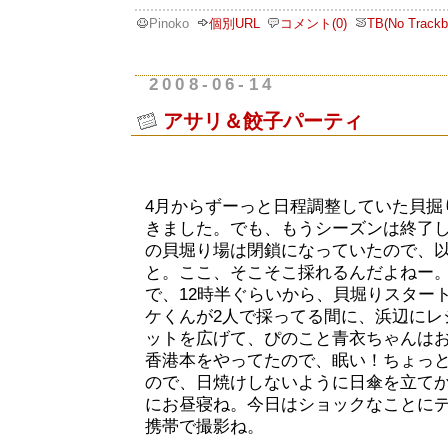
Pinoko
個別URL
コメント(0)
TB(No Trackb
2008-06-14
アサリ＆餃子パーティ
4月からずーっと日程調整していた貝掘
きました。でも、もうシーズンは終了
の貝堀り場は閉鎖になっていたので、
と。ここ、そこそこ採れるんだよねー
で、12時半ぐらいから、貝堀りスター
ケくんが2人で採ってる間に、浜辺にレ
ットを広げて、ぴのこと青衣ちゃんは
香港本をやってたので、眠い！ちょっ
ので、日焼けしないように日傘を立て
にお昼寝ね。今日はショックなことに
携帯で撮影ね。