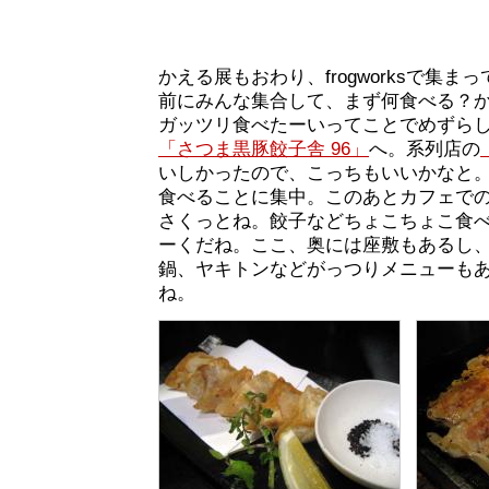
かえる展もおわり、frogworksで集ま
前にみんな集合して、まず何食べる？
ガッツリ食べたーいってことでめずら
「さつま黒豚餃子舎 96」
へ。系列店の
いしかったので、こっちもいいかなと
食べることに集中。このあとカフェで
さくっとね。餃子などちょこちょこ食べて
ーくだね。ここ、奥には座敷もあるし
鍋、ヤキトンなどがっつりメニューも
ね。