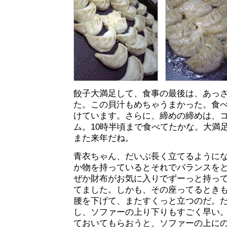
餃子大満足して、食事の最後は、あっ
た。この貝汁もめちゃうまかった。食
けています。さらに、締めの締めは、
ム。10時半頃まで食べてたかな。大満
また来年だね。
青衣ちゃん、だいぶ長く立てるように
か物を持っているとそれでバランスを
ぜか財布がお気に入りでずーっと持っ
てました。しかも、その座ってるとき
腰を下げて、またすくっと立つのだ。
し、ソファーの上り下りもすごく早い
ておいてもらおうと、ソファーの上に