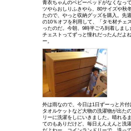
青衣ちゃんのベビーベッドがなくなっ
ツやらおしりふきやら、80サイズや秋
たので、やっと収納グッズを購入。先
の10％オフを利用して、「タモ材チェ
ったのだ。今朝、9時半ごろ到着しまし
チェストってずっと憧れだったんだよ
ー。
外は雨なので、今日は1日ずーっと片付
タオルケットなど大物の洗濯物が出た
リーに洗濯をしにいきました。晴れる
てのもありだけど、毎日えんえんと洗
だよねー。コインランドリーで、洗って