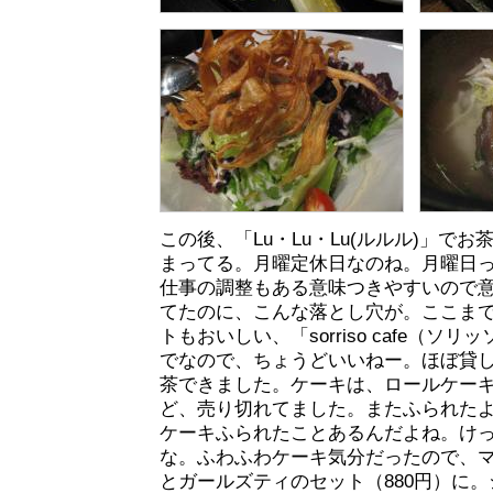
この後、「Lu・Lu・Lu(ルルル)」で
まってる。月曜定休日なのね。月曜日
仕事の調整もある意味つきやすいので
てたのに、こんな落とし穴が。ここま
トもおいしい、「sorriso cafe（ソ
でなので、ちょうどいいねー。ほぼ貸
茶できました。ケーキは、ロールケー
ど、売り切れてました。またふられた
ケーキふられたことあるんだよね。け
な。ふわふわケーキ気分だったので、
とガールズティのセット（880円）に