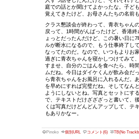
人ずつ話をしたんだけど、それぞれ子
庭での話とか聞けてよかったな。子ど
覚えてきたけど、お母さんたちの名前
クラス懇談会が終わって、青衣ちゃん
戻って、1時間がんばったけど、香港終
ょっとだったんだけど、この暑い日に7
ルが断水になるので、もう仕事終了し
なってたのだ。なので、いつもよりお家
過ぎに青衣ちゃんを寝かしつけてみて
すませ、自分のごはんを食べたら、時
ムだね。今日はダイケくんが飲み会だ
ら青衣ちゃんをお風呂に入れるんだ。
を早めにすれば完璧だね。そしてなん
ようにしないとね。写真とセットにす
で、テキストだけざざざっと書いて、
くは写真だけどんどんアップして、テ
もありかなー。
Pinoko
個別URL
コメント(6)
TB(No Trackb