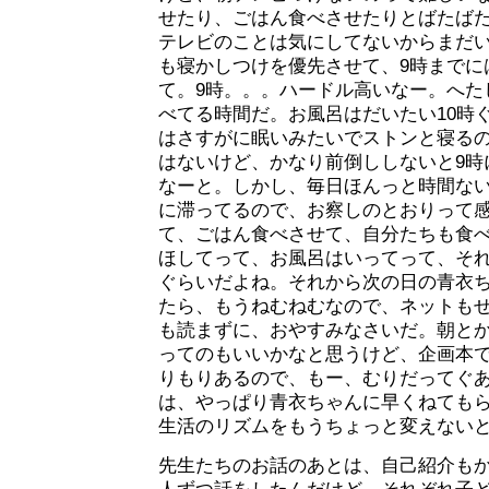
せたり、ごはん食べさせたりとばたば
テレビのことは気にしてないからまだ
も寝かしつけを優先させて、9時までに
て。9時。。。ハードル高いなー。へた
べてる時間だ。お風呂はだいたい10時
はさすがに眠いみたいでストンと寝る
はないけど、かなり前倒ししないと9時
なーと。しかし、毎日ほんっと時間な
に滞ってるので、お察しのとおりって
て、ごはん食べさせて、自分たちも食
ほしてって、お風呂はいってって、それ
ぐらいだよね。それから次の日の青衣
たら、もうねむねむなので、ネットも
も読まずに、おやすみなさいだ。朝と
ってのもいいかなと思うけど、企画本
りもりあるので、もー、むりだってぐ
は、やっぱり青衣ちゃんに早くねても
生活のリズムをもうちょっと変えない
先生たちのお話のあとは、自己紹介も