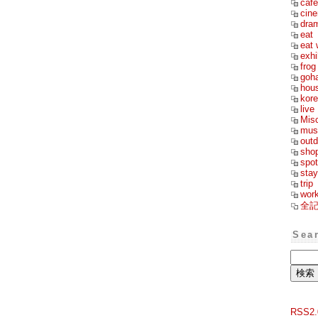
cafe
cin
dra
eat
eat 
exhi
frog
goh
hou
kor
live
Mis
mus
outd
sho
spot
stay
trip
wor
全
Sea
RSS2.