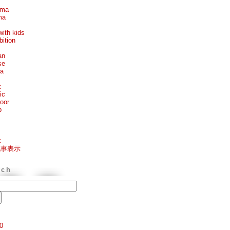
ema
ma
with kids
bition
an
se
ea
c
ic
oor
p
k
記事表示
rch
0