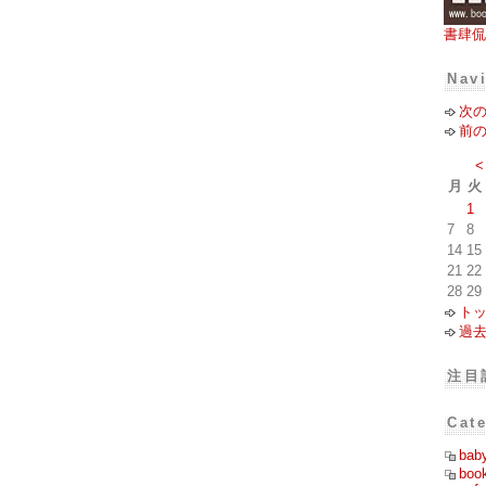
書肆侃
Nav
次
前
<
月
火
1
7
8
14
15
21
22
28
29
ト
過
注目
Cat
bab
boo