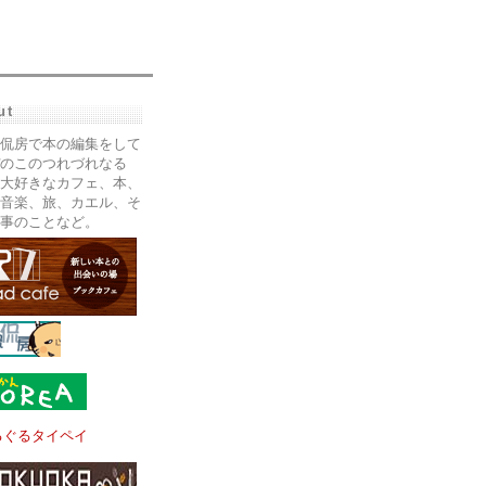
ut
侃房で本の編集をして
のこのつれづれなる
大好きなカフェ、本、
音楽、旅、カエル、そ
事のことなど。