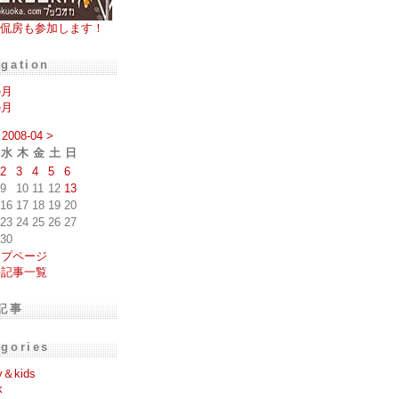
侃房も参加します！
igation
の月
の月
2008-04
>
水
木
金
土
日
2
3
4
5
6
9
10
11
12
13
16
17
18
19
20
23
24
25
26
27
30
ップページ
去記事一覧
記事
egories
y＆kids
k