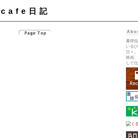
cafe日記
Abo
書肆侃
いるぴ
日々。
映画、
して仕